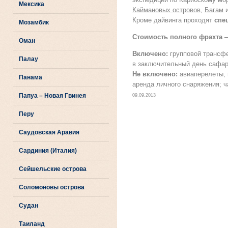
Мексика
Каймановых островов
,
Багам
и
Кроме дайвинга проходят
спе
Мозамбик
Стоимость полного фрахта 
Оман
Включено:
групповой трансфер
Палау
в заключительный день сафари
Не включено:
авиаперелеты, 
Панама
аренда личного снаряжения; ч
Папуа – Новая Гвинея
09.09.2013
Перу
Саудовская Аравия
Сардиния (Италия)
Сейшельские острова
Соломоновы острова
Судан
Таиланд