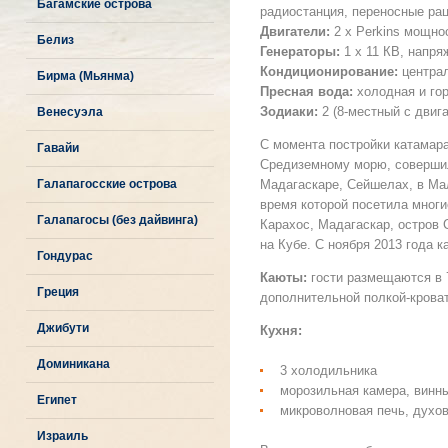
Багамские острова
радиостанция, переносные ра
Двигатели:
2 х Perkins мощно
Белиз
Генераторы:
1 х 11 КВ, напря
Кондиционирование:
централ
Бирма (Мьянма)
Пресная вода:
холодная и гор
Зодиаки:
2 (8-местный с двиг
Венесуэла
С момента постройки катамар
Гавайи
Средиземному морю, совершил
Галапагосские острова
Мадагаскаре, Сейшелах, в Ма
время которой посетила многи
Галапагосы (без дайвинга)
Карахос, Мадагаскар, остров 
на Кубе. С ноября 2013 года 
Гондурас
Каюты:
гости размещаются в 
Греция
дополнительной полкой-кроват
Джибути
Кухня:
Доминикана
3 холодильника
морозильная камера, винн
Египет
микроволновая печь, духов
Израиль