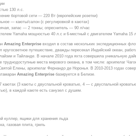
ции
стью 130 л.с.
жение бортовой сети — 220 Вт (европейские розетки)
ьное — каюты/салон (с регулировкой в каютах)
ячая, запас — 2 тонны; опреснитель — 90 л/час
ателем Yamaha мощностью 40 л.с и 6-местный с двигателем Yamaha 15 л
ан
Amazing Enterprise
входил в состав нескольких экспедиционных фло
 кругосветное путешествие, дважды пересекал Индийский океан, работ
лайзии и Тайланде. В начале 2010 года яхта совершила уникальную дай
е труднодоступные места мирового океана, в том числе: архипелаг Чагос
Святой Елены, архипелаг Фернандо де Норонья. В 2010-2013 годах сов
катамаран
Amazing Enterprise
базируется в Белизе.
7
каютах (3 каюты с двуспальной кроватью, 4 — с двуспальной кровать
ью), в каждой каюте есть санузел с душем.
ый куллер, ящики для хранения льда
ка, газовая плита, гриль