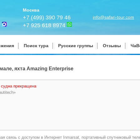
Москва
+7 (499) 390 79 46
info@safari-tour.com
+7 925 618 8974
ожения
Поиск тура
Русские группы
Отзывы
ЧаВ
але, яхта Amazing Enterprise
 судна прекращена
autitech»
ая связь с доступом в Интернет Inmarsat, портативный спутниковый теле