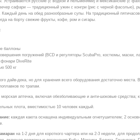
. Устраиваются русские (с водкой и пельменями) и мексиканские (с фах
вечер сафари — традиционный ужин с конгри (рис с черной фасолью), р
 Каждый день на обед разнообразные супы. На традиционный пятичасов
гда на борту свежие фрукты, кофе, ром и сигары.
:
ые баллоны
овершения погружений (BCD и регуляторы ScubaPro, костюмы, маски, ла
 фонари DiveRite
ю 500 кг
ого дайв-дека, но для хранения всего оборудования достаточно места. В
поплавков по трапам.
морская аптечка, включая обезболивающие и анти-шоковые средства; к
ельных плота, вместимостью 10 человек каждый.
ание:
каждая каюта оснащена индивидуальным огнетушителем; 2 основ
е.
тамаран
на 1-2 дня для короткого чартера или на 2-3 недели, для продо
орю, включая возможные посещения
Кубы
,
Мексики
,
Белиза
,
Гондураса
,