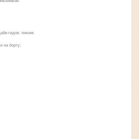
айв-гидов; пикник
и на борту;