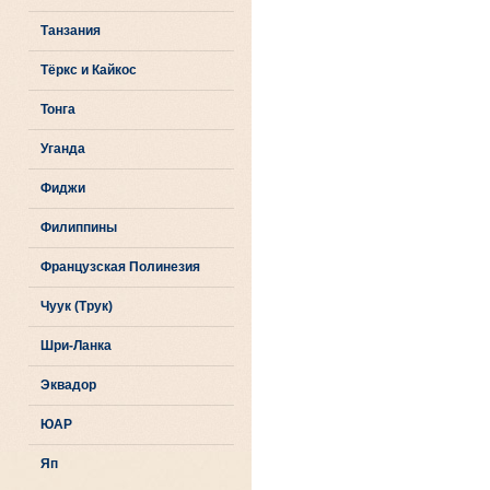
Танзания
Тёркс и Кайкос
Тонга
Уганда
Фиджи
Филиппины
Французская Полинезия
Чуук (Трук)
Шри-Ланка
Эквадор
ЮАР
Яп