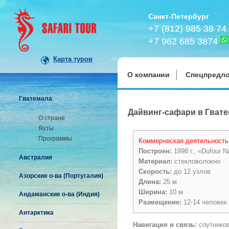
Санкт-Петербург
+7 (812) 985 38 74
+7 962 685 3874
Карта туров
О компании
Спецпредл
Гватемала
Дайвинг-сафари в Гватем
О стране
Яхты
Программы
Коммерческая деятельность
Построен:
1998 г., «Dufour N
Австралия
Материал:
стекловолокно
Скорость:
до 12 узлов
Азорские о-ва (Португалия)
Длина:
25 м
Ширина:
10 м
Андаманские о-ва (Индия)
Размещение:
12-14 человек
Антарктика
Навигация и связь:
спутников