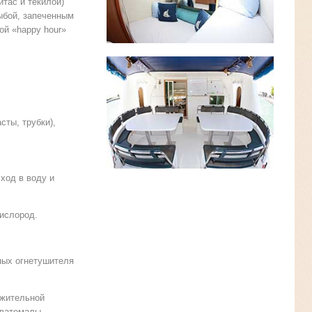
итас и текилой)
ыбой, запеченным
ой «happy hour»
сты, трубки),
ход в воду и
ислород.
ных огнетушителя
лжительной
Гватемалы
,