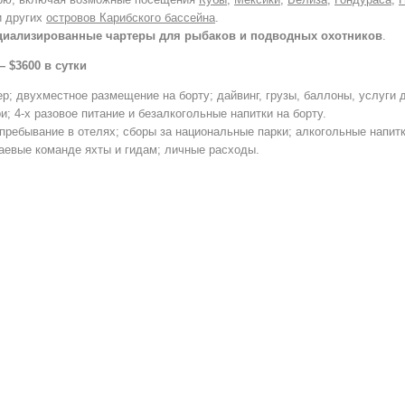
 других
островов Карибского бассейна
.
циализированные чартеры для рыбаков и подводных охотников
.
—
$3600
в сутки
; двухместное размещение на борту; дайвинг, грузы, баллоны, услуги д
; 4-х разовое питание и безалкогольные напитки на борту.
пребывание в отелях; сборы за национальные парки; алкогольные напитк
аевые команде яхты и гидам; личные расходы.