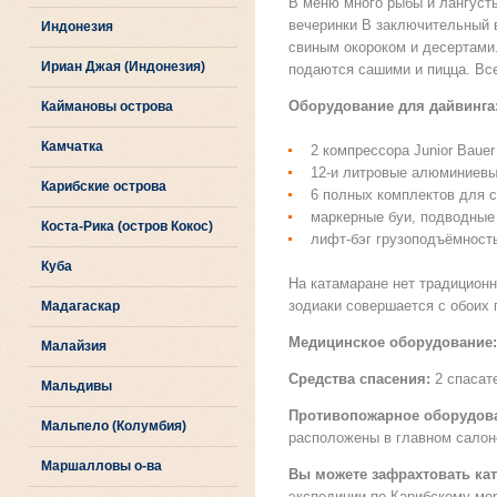
В меню много рыбы и лангусты
вечеринки В заключительный 
Индонезия
свиным окороком и десертами.
Ириан Джая (Индонезия)
подаются сашими и пицца. Все
Оборудование для дайвинга
Каймановы острова
Камчатка
2 компрессора Junior Bauer
12-и литровые алюминиев
Карибские острова
6 полных комплектов для с
маркерные буи, подводные
Коста-Рика (остров Кокос)
лифт-бэг грузоподъёмность
Куба
На катамаране нет традиционн
зодиаки совершается с обоих 
Мадагаскар
Медицинское оборудование:
Малайзия
Средства спасения:
2 спасат
Мальдивы
Противопожарное оборудов
Мальпело (Колумбия)
расположены в главном салон
Маршалловы о-ва
Вы можете зафрахтовать ка
экспедиции по Карибскому м