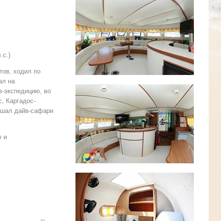
.с.)
тов, ходил по
ал на
в-экспедицию, во
, Каргадос-
ершал дайв-сафари
ю и