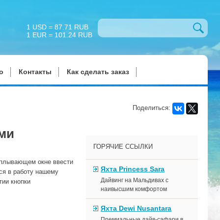
1 USD = 87.71 RUB
1 EUR = 101.24 RUB
о
Контакты
Как сделать заказ
Поделиться:
ими
ГОРЯЧИЕ ССЫЛКИ
сплывающем окне ввести
Яхта Princess Sara
ся в работу нашему
Дайвинг на Мальдивах с
тии кнопки
наивысшим комфортом
Яхта Dewi Nusantara
Премиальные дайв-сафари в