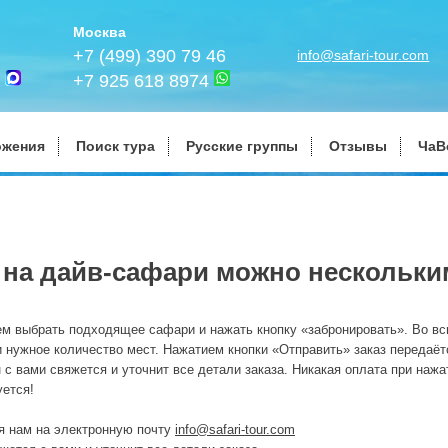
Москва
+7 (499) 390 79 46
info@safari-tour.com
+7 925 618 8974
ожения
Поиск тура
Русские группы
Отзывы
ЧаВ
а на дайв-сафари можно нескольк
ем выбрать подходящее сафари и нажать кнопку «забронировать». Во в
и нужное количество мест. Нажатием кнопки «Отправить» заказ передаёт
 с вами свяжется и уточнит все детали заказа. Никакая оплата при нажа
уется!
я нам на электронную почту
info@
safari-
tour.com