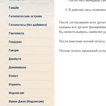
После чего менеджер свяж
Гавайи
В рабочие часы позвонит
Галапагосские острова
После согласования всех детал
Галапагосы (без дайвинга)
указаны все детали бронирован
Вы можете выбрать наиболее у
Гватемала
После внесения полной оплаты 
Гондурас
Греция
Полная оплата заказанной услу
Джибути
Доминикана
Египет
Израиль
Индонезия
Ириан Джая (Индонезия)