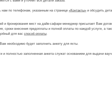
ется с вами и уточнит все детали заказа.
ь нам по телефонам, указанным на странице
«Контакты»
и обсудить дета
ей и бронирования мест на дайв-сафари менеджер присылает Вам догово
ия, сроки внесения предоплаты и полной оплаты по каждой услуге, а та
добный для вас
способ оплаты
.
Вам необходимо будет заполнить анкету для яхты.
ги и полностью заполненная анкета служат основанием для выдачи вау