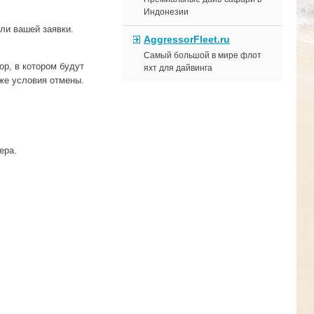
Индонезии
ли вашей заявки.
AggressorFleet.ru
Самый большой в мире флот
р, в котором будут
яхт для дайвинга
кже условия отмены
.
чера.