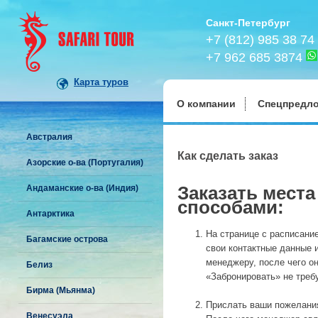
Санкт-Петербург
+7 (812) 985 38 74
+7 962 685 3874
Карта туров
О компании
Спецпредл
Австралия
Как сделать заказ
Азорские о-ва (Португалия)
Заказать мест
Андаманские о-ва (Индия)
способами:
Антарктика
На странице с расписани
Багамские острова
свои контактные данные 
менеджеру, после чего он
Белиз
«Забронировать» не треб
Бирма (Мьянма)
Прислать ваши пожелани
Венесуэла