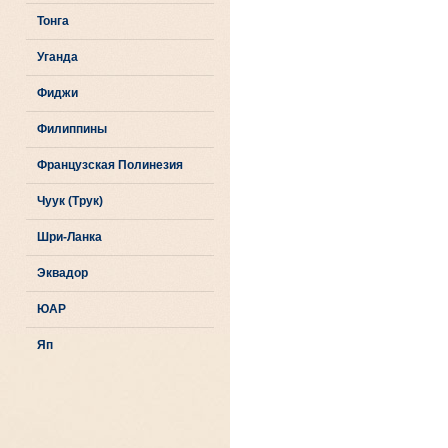
Тонга
Уганда
Фиджи
Филиппины
Французская Полинезия
Чуук (Трук)
Шри-Ланка
Эквадор
ЮАР
Яп