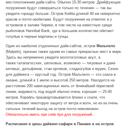
местоположения дайв-сайта. Обычно 15-30 метров. Дрейфующие
погружения будут совершаться только по течению — так вы
увидите гораздо больше. Остров Койба длиной 40 км невероятно
красив и почти необитаем. Будут погружения на отмелях и у
островков в заливе Чирики, в том числе на известную среди
рыболовов Hannibal Bank, где в большом количестве обитают
голубые и черные марлины и тунцы.
Один из наиболее отдаленных дайв-сайтов, остров
Мальпело
(Malpelo), признан также одним из самых прекрасных мест в мире.
Здесь вы непременно увидите молотоголовых акул, а
также галапагосских, шелковых, возможно — тигровых и даже
китовых, дельфинов, стаи орляков, сладкогубов и мурен. Сезон
для дайвинга — круглый год. Остров Мальпело — это скала в
океане, длиной в 1 милю и высотой 250 метров. Находится на
расстоянии 200 навигационных миль от ближайшей береговой
линии, видимость под водой обычно очень хорошая — 25-40
метров. Корабль пришвартовывается близко к скале, что
обеспечивает некоторую защиту от ветра и волн, но из-за очень
сильных течений выход на остров почти невозможен.
Обязательно иметь при себе буи для погружений.
Расписание и цены дайвинг-сафари в Панаме и на остров