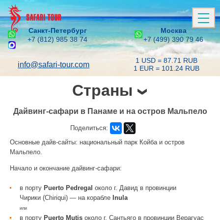
Санкт-Петербург
Москва
+7 (812) 985 38 74
+7 (499) 390 79 46
1 USD = 87.71 RUB
info@safari-tour.com
1 EUR = 101.24 RUB
Страны
Дайвинг-сафари в Панаме и на остров Мальпело
Поделиться:
Основные дайв-сайты: национальный парк Койба и остров
Мальпело.
Начало и окончание дайвинг-сафари:
в порту
Puerto Pedregal
около г. Давид в провинции
Чирики (Chiriqui) — на корабле
Inula
или
в порту
Puerto Mutis
около г. Сантьяго в провинции Верагуас