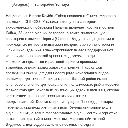
(Veraguas) — на корабле
Yemaya
Национальный
парк Койба
(Coiba) включен в Список мирового
наследия ЮНЕСКО. Располагается у юго-западного
тихоокеанского побережья Панамы, включает крупный остров
Койба, 38 более мелких островов, а также прилегающую
акваторию в заливе Чирики (Chiriqui). Будучи защищенными от
прохладных ветров и испытывая воздействие теплого течения
Эль-Ниньо, здешние влажнотропические леса поддерживают
исключительно высокий уровень эндемизма среди
млекопитающих, птиц и растений, причем процессы
видообразования продолжаются и поныне. Парк служит
последним убежищем для целого ряда исчезающих видов,
например, для хищной птицы гарпии. Данный район имеет
ключевое значение для сохранения пелагических рыб и морских
млекопитающих. Многие из обитающих здесь видов вам, скорее
всего известны, но вас поразит количество их
представителей. Косяки макрели, тунцы и барракуды, омары,
черепахи, скаты-орляки и групперы, белоплавниковые акулы,
акулы-няньки, а также молотоголовые акулы, манты и горбатые
киты — вот краткий список местных морских обитателей.
Видимость под водой зависит от сезона, погоды и