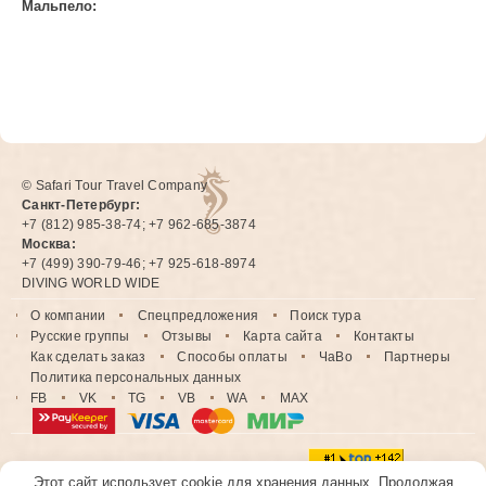
Мальпело:
© Safari Tour Travel Company
Санкт-Петербург:
+7 (812) 985-38-74; +7 962-685-3874
Москва:
+7 (499) 390-79-46; +7 925-618-8974
DIVING WORLD WIDE
О компании
Спецпредложения
Поиск тура
Русские группы
Отзывы
Карта сайта
Контакты
Как сделать заказ
Способы оплаты
ЧаВо
Партнеры
Политика персональных данных
FB
VK
TG
VB
WA
MAX
Этот сайт использует cookie для хранения данных. Продолжая