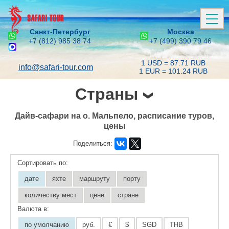
Санкт-Петербург
Москва
+7 (812) 985 38 74
+7 (499) 390 79 46
1 USD = 87.71 RUB
info@safari-tour.com
1 EUR = 101.24 RUB
Страны
Дайв-сафари на о. Мальпело, расписание туров,
цены
Поделиться:
Сортировать по:
дате
яхте
маршруту
порту
количеству мест
цене
стране
Валюта в:
по умолчанию
руб.
€
$
SGD
THB