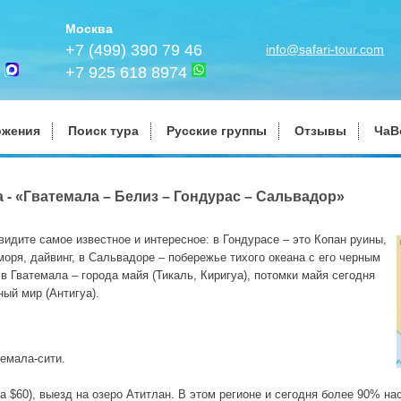
Москва
+7 (499) 390 79 46
info@safari-tour.com
+7 925 618 8974
ожения
Поиск тура
Русские группы
Отзывы
ЧаВ
 - «Гватемала – Белиз – Гондурас – Сальвадор»
увидите самое известное и интересное: в Гондурасе – это Копан руины,
моря, дайвинг, в Сальвадоре – побережье тихого океана с его черным
 Гватемала – города майя (Тикаль, Киригуа), потомки майя сегодня
ный мир (Антигуа).
темала-сити.
а $60), выезд на озеро Атитлан. В этом регионе и сегодня более 90% н