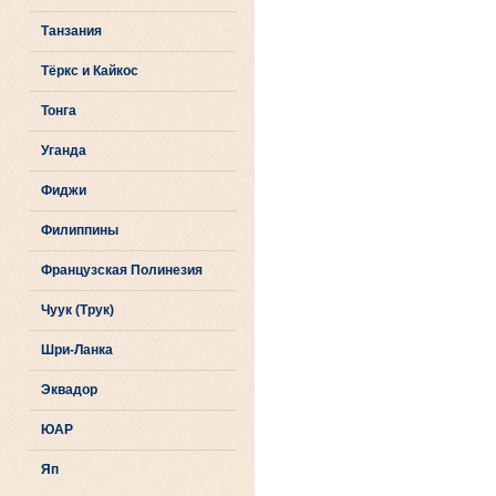
Танзания
Тёркс и Кайкос
Тонга
Уганда
Фиджи
Филиппины
Французская Полинезия
Чуук (Трук)
Шри-Ланка
Эквадор
ЮАР
Яп