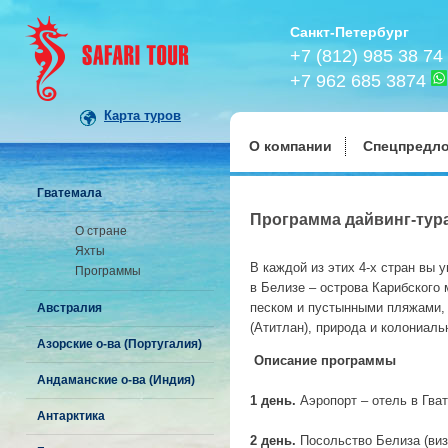
Санкт-Петербург
+7 (812) 985 38 74
+7 962 685 3874
Карта туров
О компании
Спецпредл
Гватемала
Программа дайвинг-тура
О стране
Яхты
В каждой из этих 4-х стран вы 
Программы
в Белизе – острова Карибского 
песком и пустынными пляжами, в
Австралия
(Атитлан), природа и колониаль
Азорские о-ва (Португалия)
Описание программы
Андаманские о-ва (Индия)
1 день.
Аэропорт – отель в Гва
Антарктика
2 день.
Посольство Белиза (виз