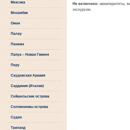
Мексика
Не включено:
авиаперелеты, виз
экскурсии.
Мозамбик
Оман
Палау
Панама
Папуа – Новая Гвинея
Перу
Саудовская Аравия
Сардиния (Италия)
Сейшельские острова
Соломоновы острова
Судан
Таиланд