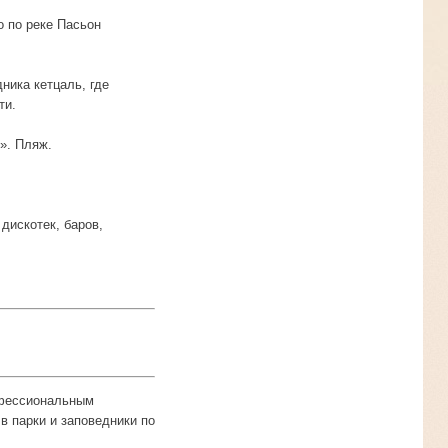
о по реке Пасьон
ника кетцаль, где
ти.
». Пляж.
дискотек, баров,
офессиональным
в парки и заповедники по