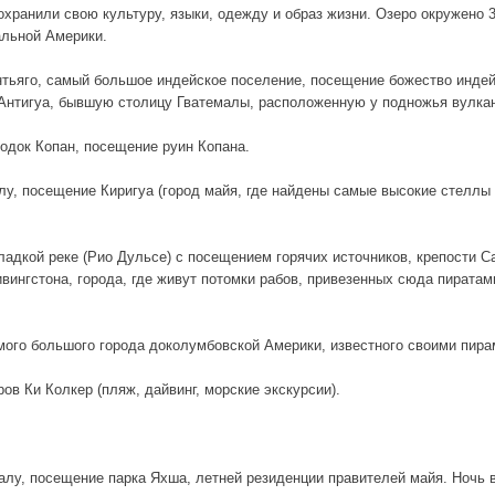
охранили свою культуру, языки, одежду и образ жизни. Озеро окружено 
льной Америки.
нтьяго, самый большое индейское поселение, посещение божество инде
Антигуа, бывшую столицу Гватемалы, расположенную у подножья вулка
родок Копан, посещение руин Копана.
у, посещение Киригуа (город майя, где найдены самые высокие стеллы 
ладкой реке (Рио Дульсе) с посещением горячих источников, крепости С
ивингстона, города, где живут потомки рабов, привезенных сюда пиратам
ого большого города доколумбовской Америки, известного своими пир
ов Ки Колкер (пляж, дайвинг, морские экскурсии).
лу, посещение парка Яхша, летней резиденции правителей майя. Ночь 