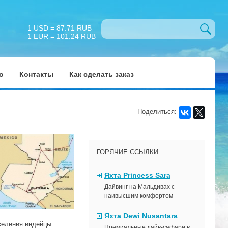
1 USD = 87.71 RUB
1 EUR = 101.24 RUB
о
Контакты
Как сделать заказ
Поделиться:
ГОРЯЧИЕ ССЫЛКИ
Яхта Princess Sara
Дайвинг на Мальдивах с
наивысшим комфортом
Яхта Dewi Nusantara
аселения индейцы
Премиальные дайв-сафари в