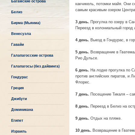
Багамские острова
какчикель, потомки майя. Они с
самым красивым озером Центра
Белиз
3 день.
Прогулка по озеру в Са
Бирма (Мьянма)
Переезд в колониальный город 
Венесуэла
4 день.
Выезд в Гондурас, в го
Гавайи
5 день.
Возвращение в Гватемал
Галапагосские острова
Рио Дульсе.
Галапагосы (без дайвинга)
6 день.
На лодке прогулка по С
против английских пиратов, и Л
Гондурас
Флорес.
Греция
7 день.
Посещение Тикаля – сам
Джибути
8 день.
Переезд в Белиз на остр
Доминикана
9 день.
Отдых на пляже.
Египет
10 день.
Возвращение в Гватема
Израиль