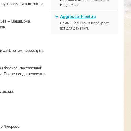
3 вулканами и считается
Индонезии
AggressorFleet.ru
йцев – Машимона.
Самый большой в мире флот
нов.
яхт для дайвинга
майя), затем переезд на
ан Фелипе, построенной
и. После обеда переезд в
амидами.
во Флоресе.