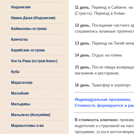
Индонезия
11 день.
Переезд в Сайакче, на
(Страсть). Переезд в Кобан.
Ириан Джая (Индонезия)
12 день.
Посещение частного ар
Каймановы острова
сохранились влажные тропическ
Камчатка
13 день.
Переезд на Тихий океа
Карибские острова
14 день.
Отдых на пляже.
Коста-Рика (остров Кокос)
15 день.
После обеда возвращени
Куба
магазинов и ресторанов.
Мадагаскар
16 день.
Трансфер в аэропорт.
Малайзия
Индивидуальная программа.
Мальдивы
Стоимость формируется и рас
Мальпело (Колумбия)
В стоимость ключено:
прожива
Маршалловы о-ва
водителем и страховкой на пасс
программе, услуги англоговоря