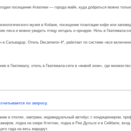
 лодке посещение Агватеки — города майя, куда добраться можно тольк
хеологического музея в Кобане, посещение плантации кофе или заповед
ие леса и можно увидеть птицу кетцаль и орхидеи. Ночь в Гватемала-си
н в Сальвадор. Отель Decameron 4*, работает по системе «все включено
е в Гватемалу, отель в Гватемала-сити в «живой зоне», где множество 
считывается по запросу.
ние в отелях, завтраки, индивидуальный автобус с кондиционером, пр
ажиров, лодка на озере Атитлан, лодка в Рио Дульсе и в Сейбале, вход 
щего гида на весь маршрут.