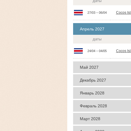
даты
Cocos Is
27/03 – 06/04
Апрель 2027
даты
Cocos Is
24/04 – 04/05
Май 2027
даты
яхты
Декабрь 2027
даты
яхты
Январь 2028
даты
яхты
Февраль 2028
даты
яхты
Март 2028
даты
яхты