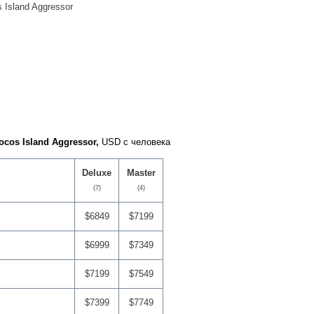
 Island Aggressor
cos Island Aggressor,
USD с человека
Deluxe
Master
(7)
(4)
$6849
$7199
$6999
$7349
$7199
$7549
$7399
$7749