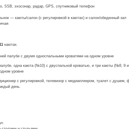
, SSB, эхосонар, радар, GPS, спутниковый телефон
ьное — каюты/салон (с регулировкой в каютах) и салон/обеденный зал
рячая
11
каютах.
ней палубе с двумя односпальными кроватями на одном уровне
алубе, одна каюта (№10) c двуспальной кроватью, и три каюты (№8, 9 и
одном уровне
ндиционер с регулировкой, телевизор с медиаплеером, туалет с душем, 
аждый день.
ал:
о столами и стульями