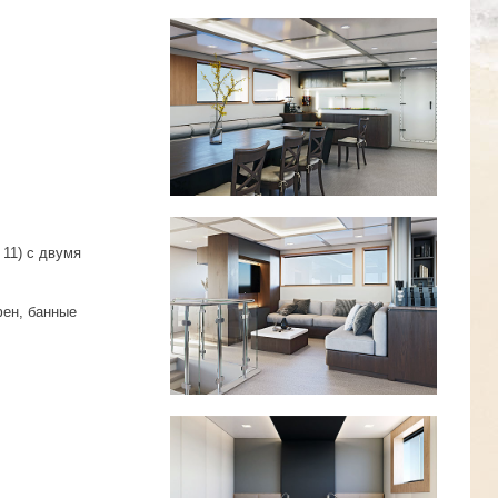
 11) с двумя
фен, банные