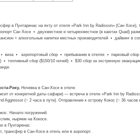
сфер в Пунтаренас на яхту от отеля «Park Inn by Radisson» (Сан Хосе),
эропорт Сан Хосе • двухместное и четырехместное (в каютах Quad) раз
ансион + алкогольные напитки местных производителей • дайвинг в со
 виза • аэропортовый сбор • пребывание в отелях • парковый сбор (
 • топливный сбор ($150/10 ночей) • $30 сбор за экстренную эвакуаци
анде.
оста-Рику.
Ночевка в Сан-Хосе в отеле.
сит от конкретной даты сафари) — встреча в отеле «Park Inn by Radiss
d Aggressor (~ 2 часа в пути). Отправление к острову Кокос (~ 36 часов в
кос. Начало погружений.
спим, ныряем на Кокосе.
о в Пунтаренас.
т, трансфер в Сан-Хосе в отель или в аэропорт.