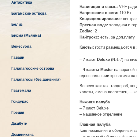
Антарктика
Навигация и связь:
VHF-радио
Напряжение в сети:
110 Вт
Багамские острова
Кондиционирование:
централ
Белиз
Пресная вода:
холодная и го
Zodiac:
2
Бирма (Мьянма)
Найтрокс:
есть, за доп.плату
Венесуэла
Каюты:
гости размещаются в
Гавайи
–
7 кают Deluxe
(№1-7) на ниж
Галапагосские острова
–
4 каюты Master
на верхней п
односпальными кроватями на 
Галапагосы (без дайвинга)
Во всех каютах: гардероб, ко
Гватемала
халаты, смена полотенец — к
Гондурас
Нижняя палуба
– 7 кают Deluxe
Греция
– машинное отделение
Джибути
Главная палуба
Кают-компания и обеденный з
Доминикана
– отдельный обеденный зал с