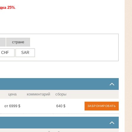
дка 25%
.
стране
CHF
SAR
цена
комментарий
сборы
от 6999 $
640 $
ЗАБРОНИРОВАТЬ