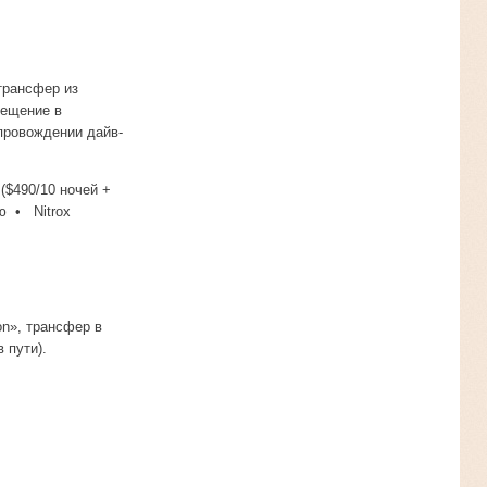
 трансфер из
мещение в
провождении дайв-
$490/10 ночей +
ю • Nitrox
on», трансфер в
 пути).