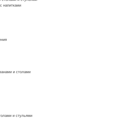
 с напитками
ения
ванами и столами
толами и стульями