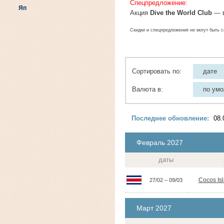
Спецпредложение:
Яп
Акция
Dive the World Club
— в
Скидки и спецпредложения не могут быть с
Сортировать по:
дате
Валюта в:
по ум
Последнее обновление:
08.
Февраль 2027
даты
Cocos Is
27/02 – 09/03
Март 2027