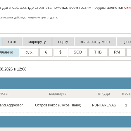
 даты сафари, где стоит эта пометка, всем гостям предоставляется
ски
овмещены, действуют отдельно друг от друга.
яхте
маршруту
порту
количеству мест
цене
олчанию
руб.
€
$
SGD
THB
RM
08.2026 в 12:08
яхты
маршруты
откуда
мест
land Aggressor
Остров Кокос (Cocos Island)
1
PUNTARENAS