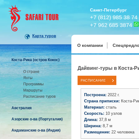
Санкт-Петербург
+7 (812) 985 38 74
+7 962 685 3874
Карта туров
О компании
Спецпредл
Коста-Рика (остров Кокос)
Дайвинг-туры в Коста-Ри
О стране
Яхты
РАСПИСАНИЕ
Программы
Маршруты
Построена:
2022 г.
Расписание туров
Страна приписки:
Коста-Ри
Материал:
сталь
Австралия
Скорость:
10 узлов
Азорские о-ва (Португалия)
Длина:
37,8 м
Ширина:
8,7 м
Андаманские о-ва (Индия)
Размещение:
22 человека