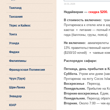
19.01.2026
Таиланд
Недайверам —
скидка $200.
Танзания
В стоимость включено:
тран
Пунтаренаса к отелю или в а
Тёркс и Кайкос
каютах • питание — полный п
Тонга
гида (баллоны, грузы, пояса).
Не включено:
авиаперелеты •
Уганда
13% правительственный налог)
Фиджи
($150/10 ночей) • чаевые ком
Распорядок сафари:
Филиппины
Пятница, день прибытия в К
Французская Полинезия
Суббота.
Утром или днем (зави
Чуук (Трук)
Пунтаренас на яхту Cocos Islan
Воскресенье
. Переход.
Шри-Ланка
Понедельник.
Прибытие на Ко
Вторник-воскресенье.
Едим, 
Эквадор
Понедельник.
Переход обратн
Вторник.
Около 7:00 — чек-ау
ЮАР