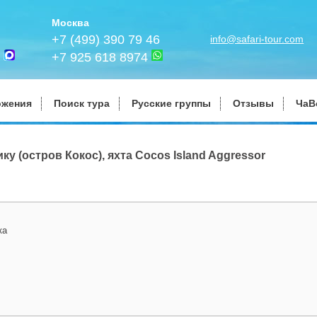
Москва
+7 (499) 390 79 46
info@safari-tour.com
+7 925 618 8974
ожения
Поиск тура
Русские группы
Отзывы
ЧаВ
ку (остров Кокос), яхта Cocos Island Aggressor
ка