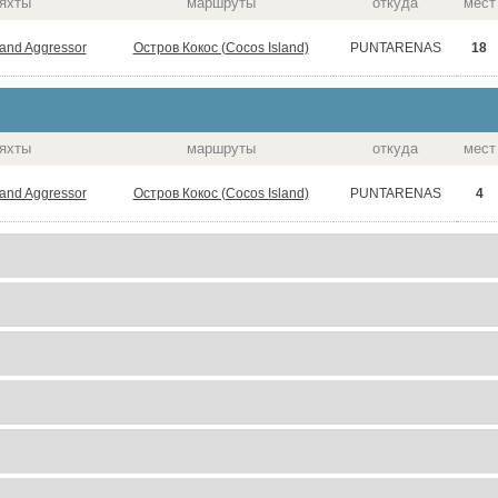
яхты
маршруты
откуда
мест
land Aggressor
Остров Кокос (Cocos Island)
18
PUNTARENAS
яхты
маршруты
откуда
мест
land Aggressor
Остров Кокос (Cocos Island)
4
PUNTARENAS
маршруты
откуда
мест
цена
маршруты
откуда
мест
цена
маршруты
откуда
мест
цена
маршруты
откуда
мест
цена
маршруты
откуда
мест
цена