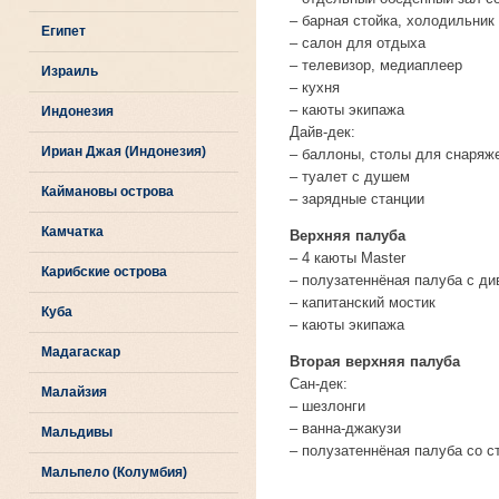
– барная стойка, холодильник
Египет
– салон для отдыха
– телевизор, медиаплеер
Израиль
– кухня
– каюты экипажа
Индонезия
Дайв-дек:
Ириан Джая (Индонезия)
– баллоны, столы для снаряж
– туалет с душем
Каймановы острова
– зарядные станции
Камчатка
Верхняя палуба
– 4 каюты Master
Карибские острова
– полузатеннёная палуба с ди
– капитанский мостик
Куба
– каюты экипажа
Мадагаскар
Вторая верхняя палуба
Сан-дек:
Малайзия
– шезлонги
– ванна-джакузи
Мальдивы
– полузатеннёная палуба со с
Мальпело (Колумбия)