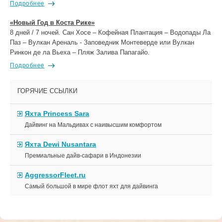
Подробнее
«Новый Год в Коста Рике»
8 дней / 7 ночей. Сан Хосе – Кофейная Плантация – Водопады Ла
Паз – Вулкан Ареналь - Заповедник Монтеверде или Вулкан
Ринкон де ла Вьеха – Пляж Залива Папагайо.
Подробнее
ГОРЯЧИЕ ССЫЛКИ
Яхта Princess Sara
Дайвинг на Мальдивах с наивысшим комфортом
Яхта Dewi Nusantara
Премиальные дайв-сафари в Индонезии
AggressorFleet.ru
Самый большой в мире флот яхт для дайвинга