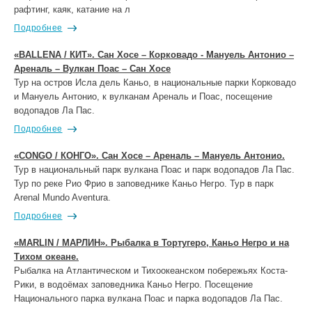
рафтинг, каяк, катание на л
Подробнее
«BALLENA / КИТ». Сан Хосе – Корковадо - Мануель Антонио –
Ареналь – Вулкан Поас – Сан Хосе
Тур на остров Исла дель Каньо, в национальные парки Корковадо
и Мануель Антонио, к вулканам Ареналь и Поас, посещение
водопадов Ла Пас.
Подробнее
«CONGO / КОНГО». Сан Хосе – Ареналь – Мануель Антонио.
Тур в национальный парк вулкана Поас и парк водопадов Ла Пас.
Тур по реке Рио Фрио в заповеднике Каньо Негро. Тур в парк
Arenal Mundo Aventura.
Подробнее
«MARLIN / МАРЛИН». Рыбалка в Тортугеро, Каньо Негро и на
Тихом океане.
Рыбалка на Атлантическом и Тихоокеанском побережьях Коста-
Рики, в водоёмах заповедника Каньо Негро. Посещение
Национального парка вулкана Поас и парка водопадов Ла Пас.