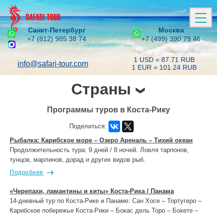
Санкт-Петербург
Москва
+7 (812) 985 38 74
+7 (499) 390 79 46
1 USD = 87.71 RUB
info@safari-tour.com
1 EUR = 101.24 RUB
Страны
Программы туров в Коста-Рику
Поделиться:
Рыбалка: Карибское море – Озеро Ареналь – Тихий океан
Продолжительность тура: 9 дней / 8 ночей. Ловля тарпонов,
тунцов, марлинов, дорад и других видов рыб.
Подробнее
«Черепахи, ламантины и киты» Коста-Рика / Панама
14-дневный тур по Коста-Рике и Панаме: Сан Хосе – Тортугеро –
Карибское побережье Коста-Рики – Бокас дель Торо – Бокете –