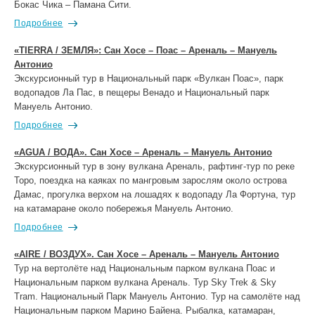
Бокас Чика – Памана Сити.
Подробнее
«TIERRA / ЗЕМЛЯ»: Сан Хосе – Поас – Ареналь – Мануель
Антонио
Экскурсионный тур в Национальный парк «Вулкан Поас», парк
водопадов Ла Пас, в пещеры Венадо и Национальный парк
Мануель Антонио.
Подробнее
«AGUA / ВОДА». Сан Хосе – Ареналь – Мануель Антонио
Экскурсионный тур в зону вулкана Ареналь, рафтинг-тур по реке
Торо, поездка на каяках по мангровым зарослям около острова
Дамас, прогулка верхом на лошадях к водопаду Ла Фортуна, тур
на катамаране около побережья Мануель Антонио.
Подробнее
«AIRE / ВОЗДУХ». Сан Хосе – Ареналь – Мануель Антонио
Тур на вертолёте над Национальным парком вулкана Поас и
Национальным парком вулкана Ареналь. Тур Sky Trek & Sky
Tram. Национальный Парк Мануель Антонио. Тур на самолёте над
Национальным парком Марино Байена. Рыбалка, катамаран,