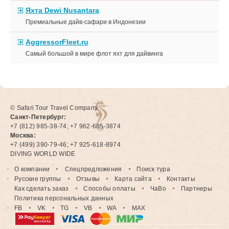
Яхта Dewi Nusantara
Премиальные дайв-сафари в Индонезии
AggressorFleet.ru
Самый большой в мире флот яхт для дайвинга
© Safari Tour Travel Company
Санкт-Петербург:
+7 (812) 985-38-74; +7 962-685-3874
Москва:
+7 (499) 390-79-46; +7 925-618-8974
DIVING WORLD WIDE
О компании
Спецпредложения
Поиск тура
Русские группы
Отзывы
Карта сайта
Контакты
Как сделать заказ
Способы оплаты
ЧаВо
Партнеры
Политика персональных данных
FB
VK
TG
VB
WA
MAX