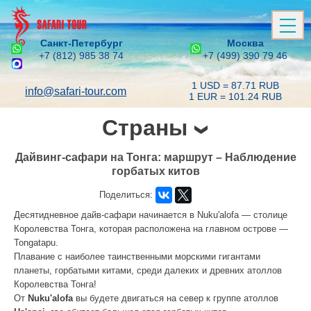
Санкт-Петербург
Москва
+7 (812) 985 38 74
+7 (499) 390 79 46
1 USD = 87.71 RUB
info@safari-tour.com
1 EUR = 101.24 RUB
Страны
Дайвинг-сафари на Тонга: маршрут – Наблюдение
горбатых китов
Поделиться:
Десятидневное дайв-сафари начинается в Nuku'alofa — столице
Королевства Тонга, которая расположена на главном острове —
Tongatapu.
Плавание с наиболее таинственными морскими гигантами
планеты, горбатыми китами, среди далеких и древних атоллов
Королевства Тонга!
От
Nuku'alofa
вы будете двигаться на север к группе атоллов