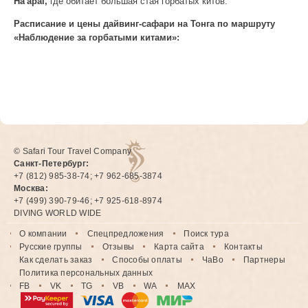
Ha'apai,
где обитает большая стая горбатых китов.
Расписание и цены дайвинг-сафари на Тонга по маршруту
«Наблюдение за горбатыми китами»:
© Safari Tour Travel Company
Санкт-Петербург:
+7 (812) 985-38-74; +7 962-685-3874
Москва:
+7 (499) 390-79-46; +7 925-618-8974
DIVING WORLD WIDE
О компании
Спецпредложения
Поиск тура
Русские группы
Отзывы
Карта сайта
Контакты
Как сделать заказ
Способы оплаты
ЧаВо
Партнеры
Политика персональных данных
FB
VK
TG
VB
WA
MAX