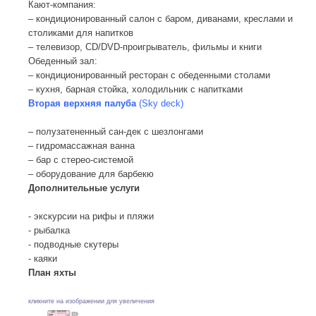
Кают-компания:
– кондиционированный салон с баром, диванами, креслами и
столиками для напитков
– телевизор, CD/DVD-проигрыватель, фильмы и книги
Обеденный зал:
– кондиционированный ресторан с обеденными столами
– кухня, барная стойка, холодильник с напитками
Вторая верхняя палуба
(Sky deck)
– полузатененный сан-дек с шезлонгами
– гидромассажная ванна
– бар с стерео-системой
– оборудование для барбекю
Дополнительные услуги
- экскурсии на рифы и пляжи
- рыбалка
- подводные скутеры
- каяки
План яхты
кликните на изображении для увеличения