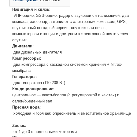
Навигация и связь:
VHF-радио, SSB-радио, радар с звуковой сигнализацией, два
компаса, эхосонар, автопилот с электроным компасом, GPS,
спутниковый погодный сервис, спутниковая связь,
компьютерная станция с доступом к электронной почте через
спутник
Двигатели:
два дизельных двигателя
Компрессоры:
два компрессора с каскадной системой хранения + Nitrox-
мембрана
Генераторы:
два генератора (110-208 Вт)
Кондиционирование:
центральное — каюты/салон (с регулировкой в каютах) и
салон/обеденный зал
Пресная вода:
холодная и горячая; опреснитель и вместительное хранилище
Zodiaс:
от 1 до 3 с подвесными моторами