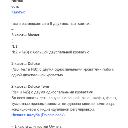
Nitrox:
есть
Каюты:
гости размещаются в 8 двухместных каютах:
–
3 каюты Master
(
№1,
№2 и №3) c большой двуспальной кроватью
–
3 каюты Deluxe
(№6, №7 и №8) с двумя односпальными кроватями либо c
одной двуспальной кроватью
–
2 каюты
Deluxe
Twin
(№4 и №5) с двумя односпальными кроватями
Во всех каютах есть санузлы с ванной, окна, шкафы, фены,
туалетные принадлежности, ежедневно свежие полотенца,
кондиционеры с индивидуальной регулировкой.
Нижняя палуба
(Dolphin deck)
– 1 каюта для гостей Owners