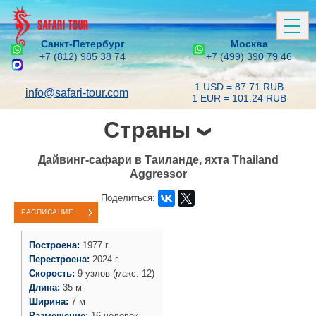
Санкт-Петербург
Москва
+7 (812) 985 38 74
+7 (499) 390 79 46
1 USD = 87.71 RUB
info@safari-tour.com
1 EUR = 101.24 RUB
Страны
Дайвинг-сафари в Таиланде, яхта Thailand
Aggressor
Поделиться:
РАСПИСАНИЕ
Построена:
1977 г.
Перестроена:
2024 г.
Скорость:
9 узлов (макс. 12)
Длина:
35 м
Ширина:
7 м
Размещение:
16 человек