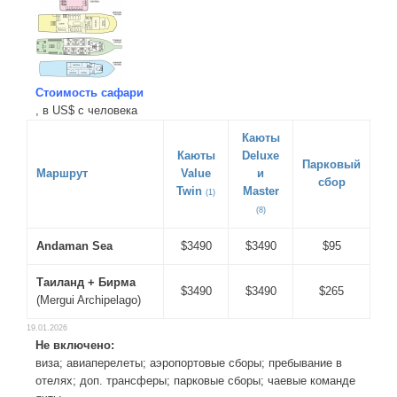
Стоимость сафари
, в US$ с человека
Каюты
Каюты
Deluxe
Парковый
Маршрут
Value
и
сбор
Twin
Master
(1)
(8)
Andaman Sea
$3490
$3490
$95
Таиланд + Бирма
$3490
$3490
$265
(Mergui Archipelago)
19.01.2026
Не включено:
виза; авиаперелеты; аэропортовые сборы; пребывание в
отелях; доп. трансферы; парковые сборы; чаевые команде