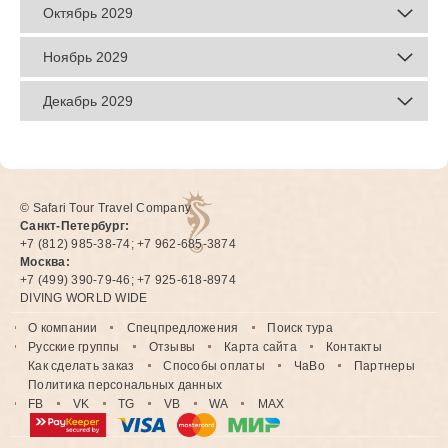
Октябрь 2029
Ноябрь 2029
Декабрь 2029
© Safari Tour Travel Company
Санкт-Петербург:
+7 (812) 985-38-74; +7 962-685-3874
Москва:
+7 (499) 390-79-46; +7 925-618-8974
DIVING WORLD WIDE
О компании
Спецпредложения
Поиск тура
Русские группы
Отзывы
Карта сайта
Контакты
Как сделать заказ
Способы оплаты
ЧаВо
Партнеры
Политика персональных данных
FB
VK
TG
VB
WA
MAX