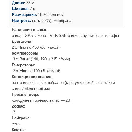
Длина:
33 м
Ширина:
7 м
Размещение:
18-20 человек
Найтрокс:
есть (32%), мембрана
Навигация и связь:
радар, GPS, эхолот, VHF/SSB-радио, спутниковый телефон
Двигатели:
2 x Hino по 450 л.с. каждый
Компрессоры:
3 x Bauer (140, 190 и 215 л/мин)
Генераторы:
2 x Hino по 100 кВ каждый
Кондиционирование:
центральное — каюты/салон (с регулировкой в каютах) и
салон/обеденный зал
Пресная вода:
холодная и горячая, запас — 20 т
Zodiac:
2
Найтрокс:
есть
Каюты: