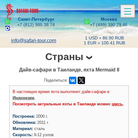
Санкт-Петербург
Москва
+7 (812) 985 38 74
+7 (499) 390 79 46
1 USD = 86.90 RUB
info@safari-tour.com
1 EUR = 100.41 RUB
Страны
Дайв-сафари в Таиланде, яхта Mermaid II
Поделиться:
В настоящее время яхта выполянет дайв-сафари в
Индонезии
.
Посмотреть актуальные яхты в Таиланде можно
здесь
.
Построена:
2000 г.
Обновлена:
2011 г.
Материал:
сталь
Скорость:
9-12 узлов