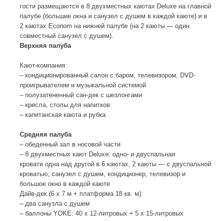
гости размещаются в 8 двухместных каютах Deluxe на главной
палубе (большие окна и санузел с душем в каждой каюте) и в
2 каютах Econom на нижней палубе (на 2 каюты — один
совместный санузел с душем).
Верхняя палуба
Кают-компания:
– кондиционированный салон с баром, телевизором, DVD-
проигрывателем и музыкальной системой
– полузатененный сан-дек с шезлонгами
– кресла, столы для напитков
– капитанская каюта и рубка
Средняя палуба
– обеденный зал в носовой части
– 8 двухместных кают Deluxe: одно- и двуспальная
кровати одна над другой в 6 каютах, 2 каюты — с двуспальной
кроватью; санузел с душем, кондиционер, телевизор и
большое окно в каждой каюте
Дайв-дек (6 х 7 м + платформа 18 кв. м):
– два санузла с душем
– баллоны YOKE: 40 х 12-литровых + 5 х 15-литровых