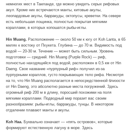
немногих мест в Таиланде, где можно увидеть серых рифовых
акул. Кроме них встречаются манты, китовые акулы,
леопардовые акулы, барракуды, октопусы, креветки. На севере
есть небольшая лощинка, полностью покрытая мягкими
кораллами, в которых копошатся рыбы-иглы.
Hin Muang.
Расположение — около 50 км к югу от Koh Lanta, в 65
милях к востоку от Пхукета. Глубина — до 70 м. Видимость под
водой — 20-30 м. Течение — может быть сильным. Уровень
подготовки — средний. Hin Muang (Purple Rock) — риф,
полностью находящийся под водой, расположен в 0,5 км от Hin
Daeng. Свое название «пурпурный риф» получил из-за
пурпурными кораллов, густо покрывающих тело рифа. Несмотря
на то, что Hin Muang располагается в непосредственной близости
от Hin Daeng, это абсолютно разные места погружений. Здесь
огромный риф 200 м в длину, поросший похожими на поля
мягкими кораллами. Подводный мир поразит вас своим
разнообразием: рыбы-иглы, барракуды, тунцы. В некотором
отдалении плавают манты и акулы.
Koh Haa.
Буквально означает — «пять островов», которые
формируют естественную лагуну в море. Здесь