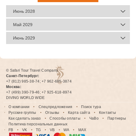
Июнь 2028
Май 2029
Июнь 2029
© Safari Tour Travel Company
Санкт-Петербург:
+7 (812) 985-38-74; +7 962-685-3874
Москва:
+7 (499) 390-79-46; +7 925-618-8974
DIVING WORLD WIDE
О компании
Спецпредложения
Поиск тура
Русские группы
Отзывы
Карта сайта
Контакты
Как сделать заказ
Способы оплаты
ЧаВо
Партнеры
Политика персональных данных
FB
VK
TG
VB
WA
MAX