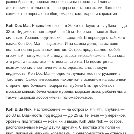
разнообразные, поразительно красивые кораллы. Главная
достопримечательность — пещеры со сталактитами, большое
количество черепах, крабов, омаров, кальмаров и каракатиц.
Koh Doc Mai.
Расположение — в 20 км от Пхукета. Глубина — до
32 м. Видимость под водой — 5-15 м. Течение — может быть
сильным. Уровень подготовки — средний. В переводе с тайского
языка Koh Doc Mai — «цветок». И на самом деле, на острове
полным-полно различных цветов. Остров представляет собой
огромный, погруженный в воду, известняковый камень. С запада
это риф, а на востоке — отвесная стенка. Но несмотря на
возможное сильное течение и, следовательно, плохую
видимость, Koh Doc Mai — одно из лучших мест погружений в
Таиланде. Самое интересное находится в основном на восточной
стороне: две большие пещеры на глубине 5 м, где обитают
морские коньки, белоглазые мурены, морские змеи, рыбы-иглы, а
также «широкий ассортимент» голожаберников.
Koh Bida Nok.
Расположение — на островах Phi Phi. Глубина —
до 30 м. Видимость под водой — до 25 м. Течение — умеренное.
Уровень подготовки — новички и выше. Koh Bida Nok — остров,
расположенный между двумя другими. С востока это пологий
риф, покрытый мягкими кораллами, с северо-востока — отвесная