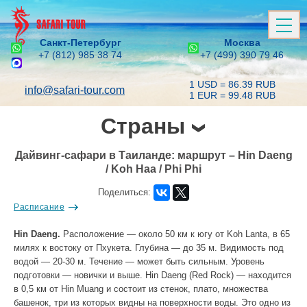
Санкт-Петербург
Москва
+7 (812) 985 38 74
+7 (499) 390 79 46
1 USD = 86.39 RUB
info@safari-tour.com
1 EUR = 99.48 RUB
Страны
Дайвинг-сафари в Таиланде: маршрут – Hin Daeng
/ Koh Haa / Phi Phi
Поделиться:
Расписание
Hin Daeng.
Расположение — около 50 км к югу от Koh Lanta, в 65
милях к востоку от Пхукета. Глубина — до 35 м. Видимость под
водой — 20-30 м. Течение — может быть сильным. Уровень
подготовки — новички и выше. Hin Daeng (Red Rock) — находится
в 0,5 км от Hin Muang и состоит из стенок, плато, множества
башенок, три из которых видны на поверхности воды. Это одно из