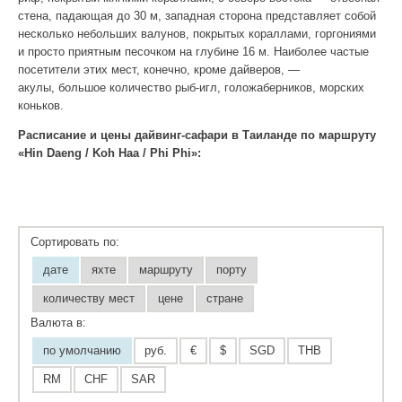
стена, падающая до 30 м, западная сторона представляет собой
несколько небольших валунов, покрытых кораллами, горгониями
и просто приятным песочком на глубине 16 м. Наиболее частые
посетители этих мест, конечно, кроме дайверов, —
акулы, большое количество рыб-игл, голожаберников, морских
коньков.
Расписание и цены дайвинг-сафари в Таиланде по маршруту
«Hin Daeng / Koh Haa / Phi Phi»:
Сортировать по:
дате
яхте
маршруту
порту
количеству мест
цене
стране
Валюта в:
по умолчанию
руб.
€
$
SGD
THB
RM
CHF
SAR