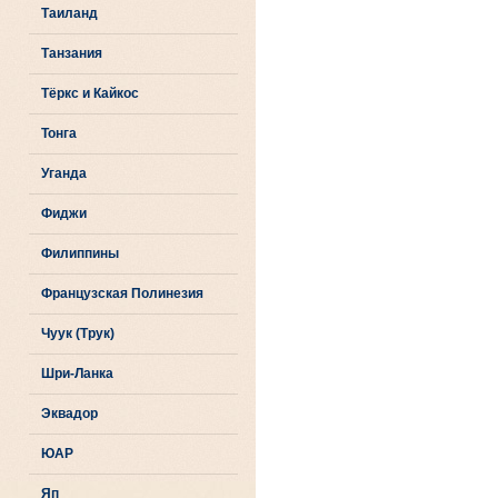
Таиланд
Танзания
Тёркс и Кайкос
Тонга
Уганда
Фиджи
Филиппины
Французская Полинезия
Чуук (Трук)
Шри-Ланка
Эквадор
ЮАР
Яп