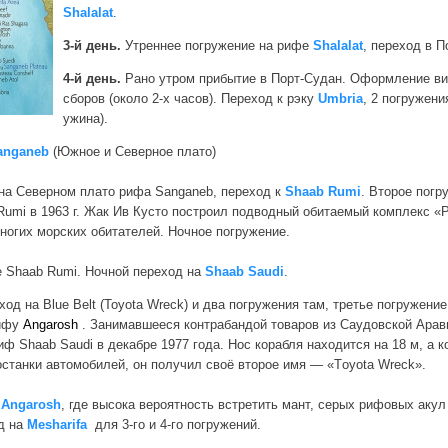
Shalalat
.
3-й день.
Утреннее погружение на рифе
Shalalat
, переход в П
4-й день.
Рано утром прибытие в Порт-Судан. Оформление виз
сборов (около 2-х часов). Переход к рэку
Umbria
, 2 погружени
ужина).
anganeb
(Южное и Северное плато)
на Северном плато рифа Sanganeb, переход к
Shaab Rumi
. Второе пог
umi в 1963 г. Жак Ив Кусто построил подводный обитаемый комплекс «Pr
ногих морских обитателей. Ночное погружение.
 Shaab Rumi. Ночной переход на
Shaab Saudi
.
од на Blue Belt (Toyota Wreck) и два погружения там, третье погружени
рифу
Angarosh
. Занимавшееся контрабандой товаров из Саудовской Арави
ф Shaab Saudi в декабре 1977 года. Нос корабля находится на 18 м, а ко
останки автомобилей, он получил своё второе имя — «Тoyota Wreck».
х
Angarosh
, где высока вероятность встретить мант, серых рифовых акул
од на
Mesharifa
для 3-го и 4-го погружений.