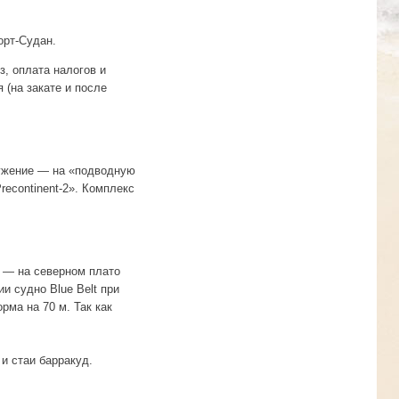
орт-Судан.
, оплата налогов и
я (на закате и после
ружение — на «подводную
econtinent-2». Комплекс
е — на северном плато
и судно Blue Belt при
рма на 70 м. Так как
 и стаи барракуд.