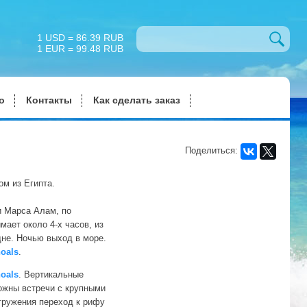
1 USD = 86.39 RUB
1 EUR = 99.48 RUB
о
Контакты
Как сделать заказ
Поделиться:
ом из Египта.
и Марса Алам, по
ает около 4-х часов, из
не. Ночью выход в море.
oals
.
oals
. Вертикальные
ожны встречи с крупными
гружения переход к рифу