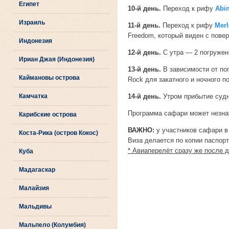
Египет
10-й день.
Переход к рифу
Abi
Израиль
11-й день.
Переход к рифу
Merl
Freedom, который виден с повер
Индонезия
12-й день.
С утра — 2 погружен
Ириан Джая (Индонезия)
13-й день.
В зависимости от по
Каймановы острова
Rock для закатного и ночного п
Камчатка
14-й день.
Утром прибытие судна
Программа сафари может незнач
Карибские острова
ВАЖНО:
у участников сафари 
Коста-Рика (остров Кокос)
Виза делается по копии паспорт
* Авиаперелёт сразу же после 
Куба
Мадагаскар
Малайзия
Мальдивы
Мальпело (Колумбия)