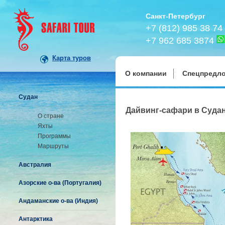
Санкт-Петербург
+7 (812) 985 38 74
+7 962 685 3874
Карта туров
О компании
Спецпредл
Судан
Дайвинг-сафари в Судан
О стране
Яхты
Программы
Маршруты
Австралия
Азорские о-ва (Португалия)
Андаманские о-ва (Индия)
Антарктика