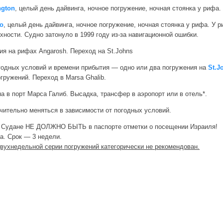
ngton
, целый день дайвинга, ночное погружение, ночная стоянка у рифа.
o
, целый день дайвинга, ночное погружение, ночная стоянка у рифа. У р
хности. Судно затонуло в 1999 году из-за навигационной ошибки.
ия на рифах Angarosh. Переход на St.Johns
годных условий и времени прибытия — одно или два погружения на
St.J
огружений. Переход в Marsa Ghalib.
 в порт Марса Галиб. Высадка, трансфер в аэропорт или в отель*.
ительно меняться в зависимости от погодных условий.
в Судане НЕ ДОЛЖНО БЫТЬ в паспорте отметки о посещении Израиля!
а. Срок — 3 недели.
двухнедельной серии погружений категорически не рекомендован.