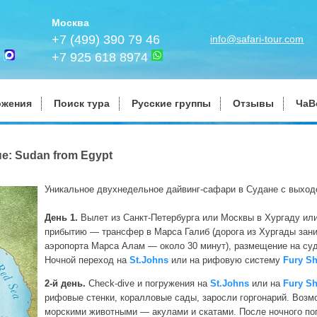
Москва
+7 (499) 390 79 46
info@safari-tour.com
+7 925 618 8974
ожения
Поиск тура
Русские группы
Отзывы
ЧаВ
е: Sudan from Egypt
Уникальное двухнедельное дайвинг-сафари в Судане с выход
День 1.
Вылет из Санкт-Петербурга или Москвы в Хургаду ил
прибытию — трансфер в Марса Галиб (дорога из Хургады заним
аэропорта Марса Алам — около 30 минут), размещение на суд
Ночной переход на
St.Johns
или на рифовую систему
Fury Sh
2-й день.
Check-dive и погружения на
St.Johns
или на
Fury Sh
рифовые стенки, коралловые сады, заросли горгонарий. Возм
морскими животными — акулами и скатами. После ночного по