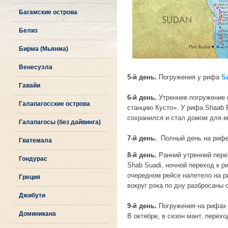
Багамские острова
Белиз
Бирма (Мьянма)
Венесуэла
5-й день.
Погружения у рифа
S
Гавайи
6-й день.
Утреннее погружение 
Галапагосские острова
станцию Кусто». У рифа Shaab R
сохранился и стал домом для м
Галапагосы (без дайвинга)
7-й день.
Полный день на рифе
Гватемала
8-й день.
Ранний утренний перех
Гондурас
Shab Suadi, ночной переход к 
очередном рейсе налетело на ри
Греция
вокруг рэка по дну разбросаны 
Джибути
9-й день.
Погружения на рифа
Доминикана
В октябре, в сезон мант, перех