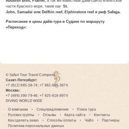
Abubish Bish,
Pfaiffer,
а так же известные дайв-сайты египетской
части Красного моря, такие как
St.
John,
Samadai
или
Delfhin
reef,
Elphinstone
reef и риф
Safaga.
Расписание и цены дайв-тура в Судане по маршруту
«Переход»:
© Safari Tour Travel Company
Санкт-Петербург:
+7 (812) 985-38-74; +7 962-685-3874
Москва:
+7 (499) 390-79-46; +7 925-618-8974
DIVING WORLD WIDE
О компании
Спецпредложения
Поиск тура
Русские группы
Отзывы
Карта сайта
Контакты
Как сделать заказ
Способы оплаты
ЧаВо
Партнеры
Политика персональных данных