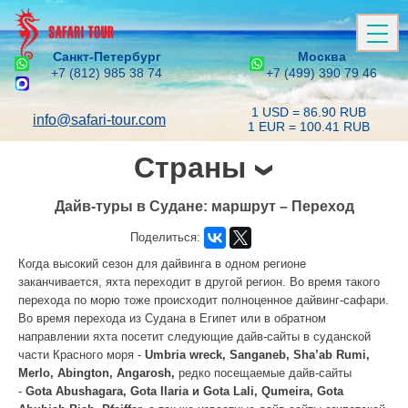
Санкт-Петербург
Москва
+7 (812) 985 38 74
+7 (499) 390 79 46
1 USD = 86.90 RUB
info@safari-tour.com
1 EUR = 100.41 RUB
Страны
Дайв-туры в Судане: маршрут – Переход
Поделиться:
Когда высокий сезон для дайвинга в одном регионе
заканчивается, яхта переходит в другой регион. Во время такого
перехода по морю тоже происходит полноценное дайвинг-сафари.
Во время перехода из Судана в Египет или в обратном
направлении яхта посетит следующие дайв-сайты в суданской
части Красного моря -
Umbria wreck, Sanganeb, Sha’ab Rumi,
Merlo, Abington, Angarosh,
редко посещаемые дайв-сайты
-
Gota
Abushagara,
Gota Ilaria и
Gota Lali,
Qumeira,
Gota