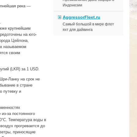
Индонезии
упнейшая река —
AggressorFleet.ru
.
Самый большой в мире флот
акже крупнейшим
яхт для дайвинга
редоточены на юго-
города Цейлона,
ак называемом
ятся своим
упий (LKR) за 1 USD.
Шри-Ланку на срок не
бывание в стране
ю путевку и
зменностях
 из-за постоянного
0°C. Температура воды в
воздух прогревается до
 ветры, приносящие