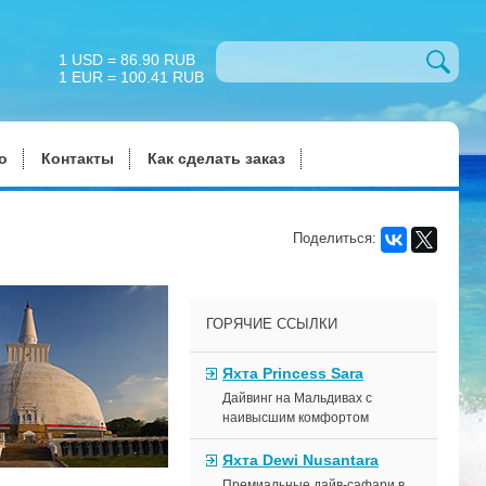
1 USD = 86.90 RUB
1 EUR = 100.41 RUB
о
Контакты
Как сделать заказ
Поделиться:
ГОРЯЧИЕ ССЫЛКИ
Яхта Princess Sara
Дайвинг на Мальдивах с
наивысшим комфортом
Яхта Dewi Nusantara
Премиальные дайв-сафари в