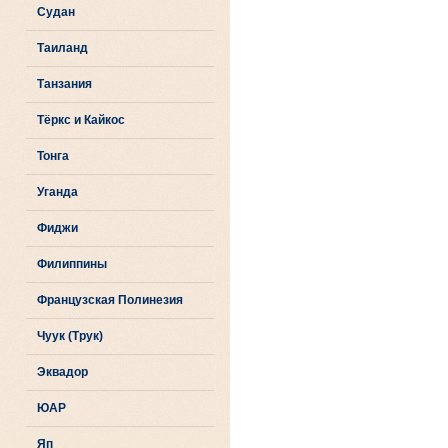
Судан
Таиланд
Танзания
Тёркс и Кайкос
Тонга
Уганда
Фиджи
Филиппины
Французская Полинезия
Чуук (Трук)
Эквадор
ЮАР
Яп