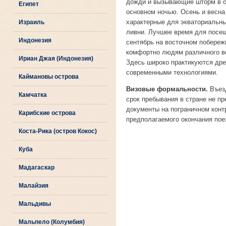
дожди и вызывающие шторм в ок
Египет
основном ночью. Осень и весна
характерные для экваториальны
Израиль
ливни. Лучшее время для посещ
Индонезия
сентябрь на восточном побереж
комфортно людям различного воз
Ириан Джая (Индонезия)
Здесь широко практикуются др
современными технологиями.
Каймановы острова
Визовые формальности.
Въезд
Камчатка
срок пребывания в стране не п
документы на пограничном контр
Карибские острова
предполагаемого окончания поез
Коста-Рика (остров Кокос)
Куба
Мадагаскар
Малайзия
Мальдивы
Мальпело (Колумбия)