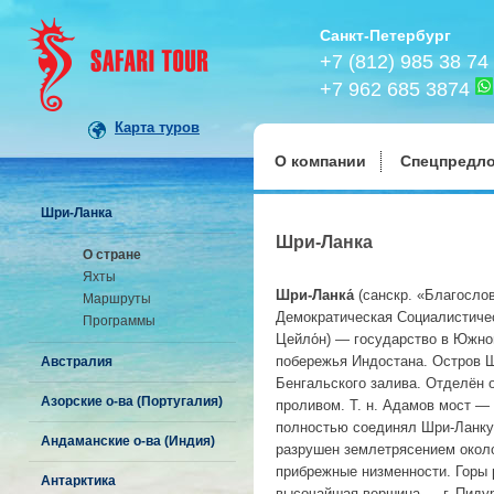
Санкт-Петербург
+7 (812) 985 38 74
+7 962 685 3874
Карта туров
О компании
Спецпредл
Шри-Ланка
Шри-Ланка
О стране
Яхты
Шри-Ланка́
(санскр. «Благосло
Маршруты
Демократическая Социалистичес
Программы
Цейло́н) — государство в Южно
побережья Индостана. Остров Ш
Австралия
Бенгальского залива. Отделён 
Азорские о-ва (Португалия)
проливом. Т. н. Адамов мост —
полностью соединял Шри-Ланку 
Андаманские о-ва (Индия)
разрушен землетрясением около
прибрежные низменности. Горы 
Антарктика
высочайшая вершина — г. Пидур