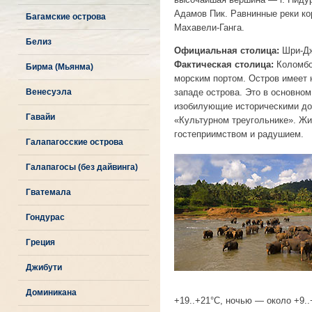
Адамов Пик. Равнинные реки ко
Багамские острова
Махавели-Ганга.
Белиз
Официальная столица:
Шри-Дж
Фактическая столица:
Коломбо 
Бирма (Мьянма)
морским портом. Остров имеет 
Венесуэла
западе острова. Это в основно
изобилующие историческими до
Гавайи
«Культурном треугольнике». Ж
гостеприимством и радушием.
Галапагосские острова
Галапагосы (без дайвинга)
Гватемала
Гондурас
Греция
Джибути
Доминикана
+19..+21°C, ночью — около +9.