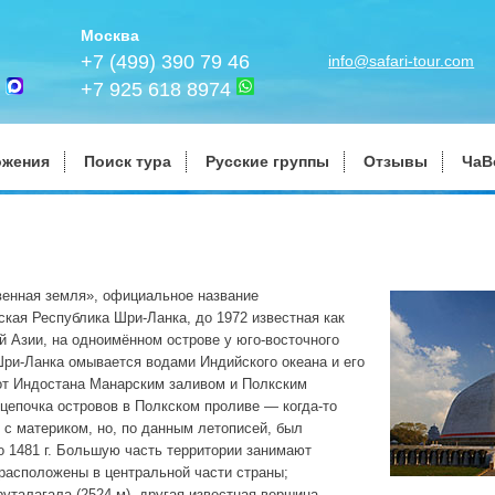
Москва
+7 (499) 390 79 46
info@safari-tour.com
+7 925 618 8974
ожения
Поиск тура
Русские группы
Отзывы
ЧаВ
венная земля», официальное название
кая Республика Шри-Ланка, до 1972 известная как
й Азии, на одноимённом острове у юго-восточного
ри-Ланка омывается водами Индийского океана и его
от Индостана Манарским заливом и Полкским
 цепочка островов в Полкском проливе — когда-то
с материком, но, по данным летописей, был
 1481 г. Большую часть территории занимают
расположены в центральной части страны;
уталагала (2524 м), другая известная вершина —