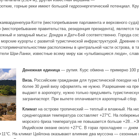
роткие, горные реки имеют большой гидроэнергетический потенциал. Кр
аяварденепура-Котте (местопребывание парламента и верховного суда)
(местопребывание правительства, резиденция президента), является т
южный и западный мысы: Дондра и Датч-Бей соответственно. Города сос
м морские курорты с развитой туристической инфраструктурой. Древние 
стопримечательностями расположены в центральной части острова, в т
ители Шри-Ланки, известные всему миру как «улыбающиеся люди», слав
Денежная единица
— рупия. Курс обмена — примерно 100 р
Виза.
Российским гражданам для туристической поездки на 
более 30 дней визу оформлять не нужно. Разрешение на пре
выдают в аэропорту, нужно только предъявить туристическу
загранпаспорт. При вылете оплачивается аэропортный сбор.
Климат
на острове тропический — теплый и влажный. На ни
среднегодовая температура составляет +27°C. На побережье
морского бриза температура не повышается больше +28…+3
Индийском океане около +27°C. В горах прохладнее — днем 
.+11°C. На климат Цейлона оказывают влияние два муссона — сезонные