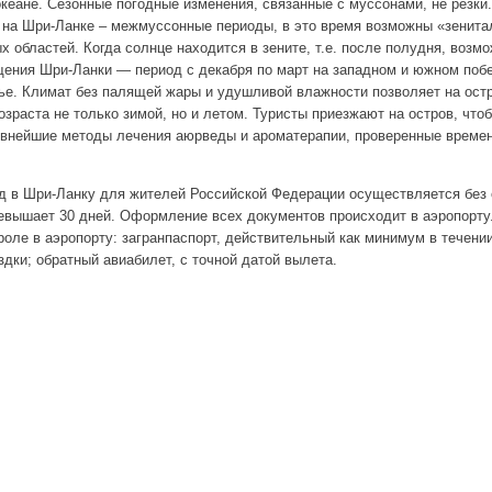
еане. Сезонные погодные изменения, связанные с муссонами, не резки
 на Шри-Ланке – межмуссонные периоды, в это время возможны «зенит
х областей. Когда солнце находится в зените, т.е. после полудня, воз
ения Шри-Ланки — период с декабря по март на западном и южном побе
ье. Климат без палящей жары и удушливой влажности позволяет на остр
раста не только зимой, но и летом. Туристы приезжают на остров, чтоб
евнейшие методы лечения аюрведы и ароматерапии, проверенные време
 в Шри-Ланку для жителей Российской Федерации осуществляется без
ревышает 30 дней. Оформление всех документов происходит в аэропорт
оле в аэропорту: загранпаспорт, действительный как минимум в течении
дки; обратный авиабилет, с точной датой вылета.