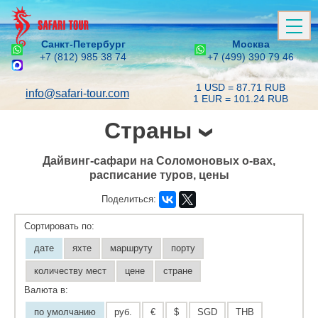
Санкт-Петербург
Москва
+7 (812) 985 38 74
+7 (499) 390 79 46
1 USD = 87.71 RUB
info@safari-tour.com
1 EUR = 101.24 RUB
Страны
Дайвинг-сафари на Соломоновых о-вах,
расписание туров, цены
Поделиться:
Сортировать по:
дате
яхте
маршруту
порту
количеству мест
цене
стране
Валюта в:
по умолчанию
руб.
€
$
SGD
THB