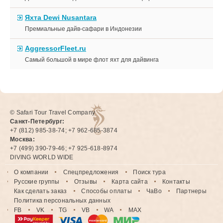
Яхта Dewi Nusantara
Премиальные дайв-сафари в Индонезии
AggressorFleet.ru
Самый большой в мире флот яхт для дайвинга
© Safari Tour Travel Company
Санкт-Петербург:
+7 (812) 985-38-74; +7 962-685-3874
Москва:
+7 (499) 390-79-46; +7 925-618-8974
DIVING WORLD WIDE
О компании
Спецпредложения
Поиск тура
Русские группы
Отзывы
Карта сайта
Контакты
Как сделать заказ
Способы оплаты
ЧаВо
Партнеры
Политика персональных данных
FB
VK
TG
VB
WA
MAX