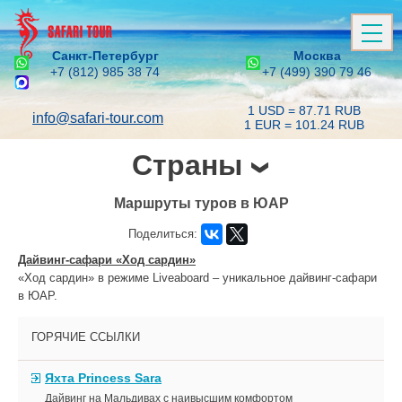
Санкт-Петербург
Москва
+7 (812) 985 38 74
+7 (499) 390 79 46
1 USD = 87.71 RUB
info@safari-tour.com
1 EUR = 101.24 RUB
Страны
Маршруты туров в ЮАР
Поделиться:
Дайвинг-сафари «Ход сардин»
«Ход сардин» в режиме Liveaboard – уникальное дайвинг-сафари
в ЮАР.
ГОРЯЧИЕ ССЫЛКИ
Яхта Princess Sara
Дайвинг на Мальдивах с наивысшим комфортом