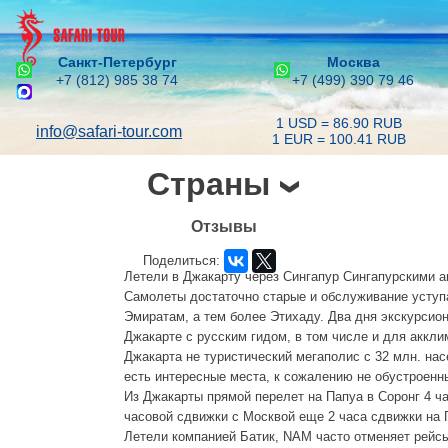
Санкт-Петербург
Москва
+7 (812) 985 38 74
+7 (499) 390 79 46
1 USD = 86.90 RUB
info@safari-tour.com
1 EUR = 100.41 RUB
Страны
Отзывы
Поделиться:
Летели в Джакарту через Сингапур Сингапурскими 
Самолеты достаточно старые и обслуживание уступ
Эмиратам, а тем более Этихаду. Два дня экскурсион
Джакарте с русским гидом, в том числе и для аккли
Джакарта не туристический мегаполис с 32 млн. нас
есть интересные места, к сожалению не обустроенн
Из Джакарты прямой перелет на Папуа в Соронг 4 ча
часовой сдвижки с Москвой еще 2 часа сдвижки на 
Летели компанией Батик, NAM часто отменяет рейсы