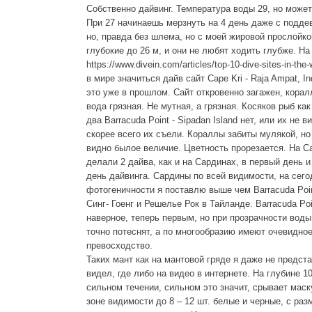
Собственно дайвинг. Температура воды 29, но может
При 27 начинаешь мерзнуть на 4 день даже с поддев
но, правда без шлема, но с моей жировой прослойко
глубокие до 26 м, и они не любят ходить глубже. На
https://www.divein.com/articles/top-10-dive-sites-in-the
в мире значиться дайв сайт Cape Kri - Raja Ampat, In
это уже в прошлом. Сайт откровенно загажен, кора
вода грязная. Не мутная, а грязная. Косяков рыб ка
два Barracuda Point - Sipadan Island нет, или их не в
скорее всего их съели. Кораллы забиты мулякой, но
видно былое величие. Цветность прорезается. На Ca
делали 2 дайва, как и на Сардинах, в первый день 
день дайвинга. Сардины по всей видимости, на сего
фотогеничности я поставлю выше чем Barracuda Poin
Синг- Гоенг и Решелье Рок в Тайланде. Barracuda Poi
наверное, теперь первым, но при прозрачности вод
точно потеснят, а по многообразию имеют очевидно
превосходство.
Таких мант как на мантовой гряде я даже не предст
видел, где либо на видео в интернете. На глубине 1
сильном течении, сильном это значит, срывает маск
зоне видимости до 8 – 12 шт. белые и черные, с раз