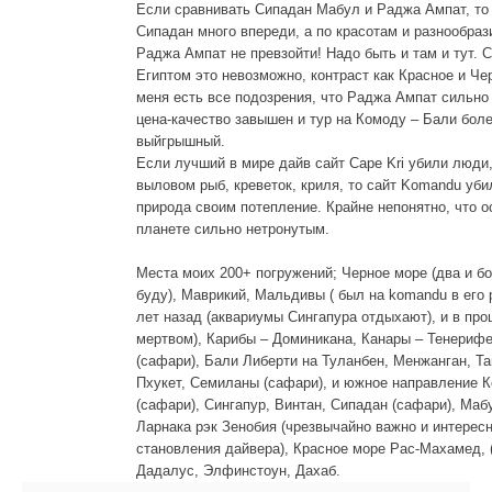
Если сравнивать Сипадан Мабул и Раджа Ампат, то
Сипадан много впереди, а по красотам и разнообра
Раджа Ампат не превзойти! Надо быть и там и тут. 
Египтом это невозможно, контраст как Красное и Че
меня есть все подозрения, что Раджа Ампат сильно
цена-качество завышен и тур на Комоду – Бали бол
выйгрышный.
Если лучший в мире дайв сайт Cape Kri убили люди,
выловом рыб, креветок, криля, то сайт Komandu уб
природа своим потепление. Крайне непонятно, что о
планете сильно нетронутым.
Места моих 200+ погружений; Черное море (два и б
буду), Маврикий, Мальдивы ( был на komandu в его 
лет назад (аквариумы Сингапура отдыхают), и в пр
мертвом), Карибы – Доминикана, Канары – Тенериф
(сафари), Бали Либерти на Туланбен, Менжанган, Т
Пхукет, Семиланы (сафари), и южное направление К
(сафари), Сингапур, Винтан, Сипадан (сафари), Маб
Ларнака рэк Зенобия (чрезвычайно важно и интерес
становления дайвера), Красное море Рас-Махамед, 
Дадалус, Элфинстоун, Дахаб.