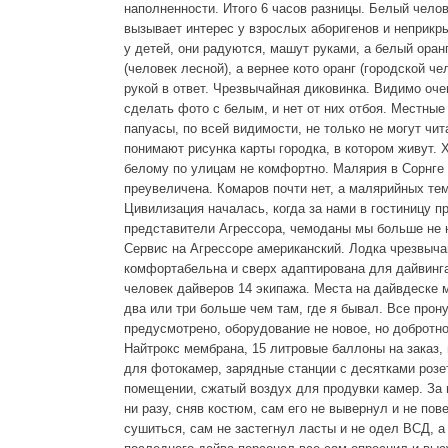
наполненности. Итого 6 часов разницы. Белый челов
вызывает интерес у взрослых аборигенов и неприкр
у детей, они радуются, машут руками, а белый оранг
(человек лесной), а вернее кото оранг (городской ч
рукой в ответ. Чрезвычайная диковинка. Видимо оч
сделать фото с белым, и нет от них отбоя. Местные
папуасы, по всей видимости, не только не могут чита
понимают рисунка карты городка, в котором живут. 
белому по улицам не комфортно. Малярия в Сорнге
преувеличена. Комаров почти нет, а малярийных те
Цивилизация началась, когда за нами в гостиницу п
представители Агрессора, чемоданы мы больше не
Сервис на Агрессоре американский. Лодка чрезвыч
комфортабельна и сверх адаптирована для дайвинга
человек дайверов 14 экипажа. Места на дайвдеске м
два или три больше чем там, где я бывал. Все прон
предусмотрено, оборудование не новое, но добротно
Найтрокс мембрана, 15 литровые баллоны на заказ,
для фотокамер, зарядные станции с десятками розе
помещении, сжатый воздух для продувки камер. За 
ни разу, сняв костюм, сам его не вывернул и не пов
сушиться, сам не застегнул ласты и не одел ВСД, а