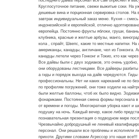
последнего дайва персонал все сам опреснил и вы
Круглосуточное питание, свежи выжитые соки. На у
дешевые вина и порционная сервировка столов. На 
завтрак индивидуальный заказ меню. Кухня – смесь
индонезийской и европейской, отлично адоптирован
европейца. Постоянно фрукты яблоки, груши, банан
клубника, красные и желтые арбузы, манго, виноград
кола , спрайт, Швепс, какие то местные напитки. На
американцы, канадцы, англичане, чел из Гонконга. 
канадцы летели через Гонконг и Токио, кто как через
Все дайвы были с двух зодиаков, это очень удобно,
они оборудованы лестницами. Все дайверы разбиты 
а гиды и порядок выхода на дайв чередуются. Гиды
профессиональны. Нет ни каких нареканий не по бе
по профелям погружений, они тоже ходили на найтро
были желтые баллоны, чтоб их было видно. Зодиаки
фонариками. Постоянная смена формы персонала в
от времени и погоды. Многократная уборка кают и ш
подушку на ночь. Каждый вечер, какое либо предст
познавательная презентация о подводном мире посл
Чрезвычайно добродушный не ленивый квалифицир
персонал. Они решали все проблемы и исполняли 
прихоти. Другими словами Агрессор это наше все!!!