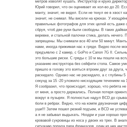
метров изволят кушать. Инструктор и круиз директо
Юрий говорил, что он оценивает их кол-во до 20. Ес
манту, значит, не видел. Если не ткнул ее в хвост к
значит, не снимал. Мы висели на крюках. У изощрё
правильных фотографов для этих целей есть даже 
сбруя, чтоб две руки были свободны. В таких дайва
веревке, и стальной палочки стика, делать нечего. 
запрещены. Мы снимали все 40 или 50 минут. Мант
нами, иногда прижимая нас к гряде. Видео после м
предъявлю с 2 камер, с GoPro и Canon 7G II. Сильн
это большие риски. С гряды с 10 м мы пошли на всп
указанию инструктора без сейфити стопа. Самое умн
пришло в голову это взяться втроем друг за друга, 
раскидало. Однако нас не раскидало, а с глубины 5
секунд за 15 -20 уложило нисходящим течением на 1
Я сообразил, что происходит, хорошо, что ребята н
от меня, а просто держались. Полная потеря ориент
вокруг в пузырях. Я полностью надул BCD до срыва
боли в ребрах. Видно, что на компе двузначная циф
уши!!! Затем пошел резкий подъем, и BCD не успев
а я не забывал выдыхать. Ноздри и уши хорошо про
кровавой сукровицы из носа у двоих из трех. В ана
ситуацию попала пара французов, один из них инстр