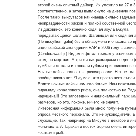
второй очень опытный дайвер. Их уложило на 27 и 3
соответственно, а затем выплюнуло на дневную пов
После таких выкрутасов начинаешь сильно задумыв
неоправданности рисков и полной собственной бес
Из диковинок, это конечно ходячая акула (Акула,
передвигающаяся шагами. Шагающая или ходячая 
(Hemiscyllium galei) была обнаружена и описана во 
индонезийской экспедиции RAP в 2006 году в залив
(Cenderawasih).) Видел и фотал тридакну размером
стол, но мертвая. А три живых размерами по две о
тумбочки лежали и хлопали губами при прикосновен
Ночные дайвы полностью разочаровали. Нет не толь
вообще никого нет. Я думаю, что просто всех съели
Египте ночные дайвы намного богаче. Нам показыв
пирамиду кораллового рифа, она полностью на Рад
нарушена!!! Это заповедник и национальный парк б
размеров, но это, похоже, ничего не значит.
Интересная информация была мною получена путем
опроса местного персонала. Это не руководители, а
служащие. Так, например на Мисуле в декабре и ян
мола-мола. А Таракан и восток Борнео очень интере
косяками рыб…