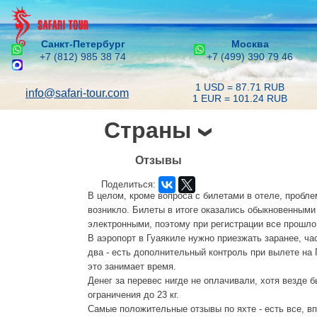
Санкт-Петербург
Москва
+7 (812) 985 38 74
+7 (499) 390 79 46
1 USD = 87.71 RUB
info@safari-tour.com
1 EUR = 101.24 RUB
Страны
Отзывы
Поделиться:
В целом, кроме вопроса с билетами в отеле, пробле
возникло. Билеты в итоге оказались обыкновенными
электронными, поэтому при регистрации все прошло
В аэропорт в Гуаякиле нужно приезжать заранее, ча
два - есть дополнительный контроль при вылете на 
это занимает время.
Денег за перевес нигде не оплачивали, хотя везде 
ограничения до 23 кг.
Самые положительные отзывы по яхте - есть все, в