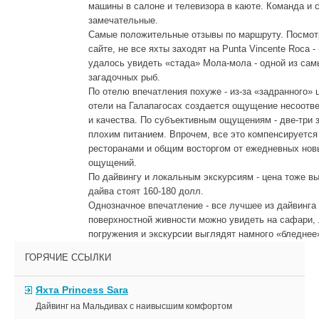
машины в салоне и телевизора в каюте. Команда и 
замечательные.
Самые положительные отзывы по маршруту. Посмот
сайте, не все яхты заходят на Punta Vincente Roca -
удалось увидеть «стада» Мола-мола - одной из сам
загадочных рыб.
По отелю впечатления похуже - из-за «задранного» 
отели на Галапагосах создается ощущение несоотв
и качества. По субъективным ощущениям - две-три 
плохим питанием. Впрочем, все это компенсируетс
ресторанами и общим восторгом от ежедневных нов
ощущений.
По дайвингу и локальным экскурсиям - цена тоже вы
дайва стоят 160-180 долл.
Однозначное впечатление - все лучшее из дайвинга
поверхностной живности можно увидеть на сафари,
погружения и экскурсии выглядят намного «бледнее
ГОРЯЧИЕ ССЫЛКИ
Яхта Princess Sara
Дайвинг на Мальдивах с наивысшим комфортом