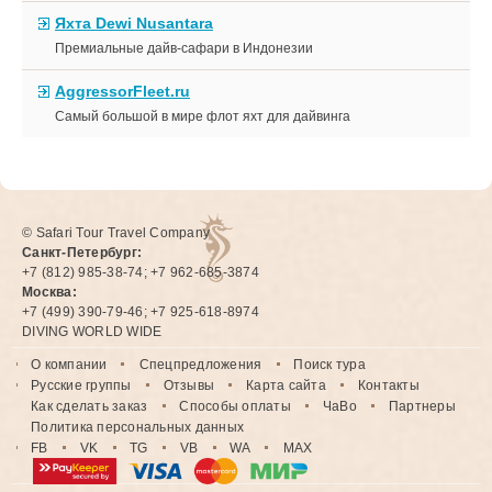
Яхта Dewi Nusantara
Премиальные дайв-сафари в Индонезии
AggressorFleet.ru
Самый большой в мире флот яхт для дайвинга
© Safari Tour Travel Company
Санкт-Петербург:
+7 (812) 985-38-74; +7 962-685-3874
Москва:
+7 (499) 390-79-46; +7 925-618-8974
DIVING WORLD WIDE
О компании
Спецпредложения
Поиск тура
Русские группы
Отзывы
Карта сайта
Контакты
Как сделать заказ
Способы оплаты
ЧаВо
Партнеры
Политика персональных данных
FB
VK
TG
VB
WA
MAX