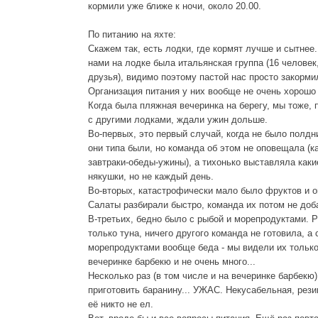
кормили уже ближе к ночи, около 20.00.
По питанию на яхте:
Скажем так, есть лодки, где кормят лучше и сытнее
нами на лодке была итальянская группа (16 человек, 
друзья), видимо поэтому пастой нас просто закорми
Организация питания у них вообще не очень хорошо
Когда была пляжная вечеринка на берегу, мы тоже,
с другими лодками, ждали ужин дольше.
Во-первых, это первый случай, когда не было полдн
они типа были, но команда об этом не оповещала (к
завтраки-обеды-ужины), а тихонько выставляла каки
някушки, но не каждый день.
Во-вторых, катастрофически мало было фруктов и 
Салаты разбирали быстро, команда их потом не доб
В-третьих, бедно было с рыбой и морепродуктами. 
только туна, ничего другого команда не готовила, а 
морепродуктами вообще беда - мы видели их только
вечеринке барбекю и не очень много...
Несколько раз (в том числе и на вечеринке барбекю
приготовить баранину... УЖАС. Некусабельная, рези
её никто не ел.