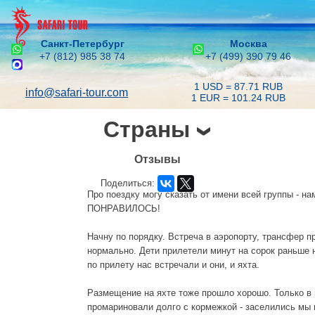
Санкт-Петербург
Москва
+7 (812) 985 38 74
+7 (499) 390 79 46
1 USD = 87.71 RUB
info@safari-tour.com
1 EUR = 101.24 RUB
Страны
Отзывы
Поделиться:
Про поездку могу сказать от имени всей группы - 
ПОНРАВИЛОСЬ!
Начну по порядку. Встреча в аэропорту, трансфер 
нормально. Дети прилетели минут на сорок раньше 
по прилету нас встречали и они, и яхта.
Размещение на яхте тоже прошло хорошо. Только в
промариновали долго с кормежкой - заселились мы 