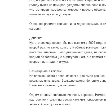
Вот, вроде бы и все вопросы питания. Ещё раз повто
голоду никто не помирал, уходили вполне себе сыты
учетом уровня комфорта номеров и прочего обслуж
питание им нужно подтянуть.
Очень понравился экипаж - и на лодке нормально о
на дони.
Дайвинг:
Ну, это вообще песня! Мы все ныряем с 2004 года,
второй раз, но такую красоту и обилие мант-акул-ры
пожалуй, впервые. Было два ночных дайва, на пер
ходили по головам (не в фигуральном, а в прямом с
втором нас гладили акулы.
Размещение в каютах:
Не побоюсь этого слова, из всего, что было раньше 
реальные пять звёзд. Большие каюты, большие сан
Балконы в каютах, где мы жили.
Одним словом, впечатление очень хорошее. Немног
настроение итальянцы своим хамским поведением п
экипаж Adora тут не при чем.