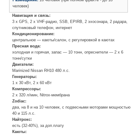
человек)
Навигация и связь:
3 x GPS, 2 x VHF-радио, SSB, EPIRB, 2 эхосонара, 2 радара,
спутниковый телефон, интернет
Кондиционирование:
центральное — каюты/салон, с регулировкой в каютах
Пресная вода:
холодная и горячая, запас — 10 тонн, опреснители — 2 х 6
тонн/сутки
Двигатели:
Marinized Nissan RH10 480 л.с.
Генераторы:
1 х 30 кВт, 2 х 60 кВт
Компрессоры:
2 х 320 л/мин, Nitrox-мембрана
Zodiac:
два, на 8 и на 10 человек, с подвесными моторами мощностью
40 и 115 л.с.
Найтрокс:
есть (32-40%), за доп.плату
Каюты: