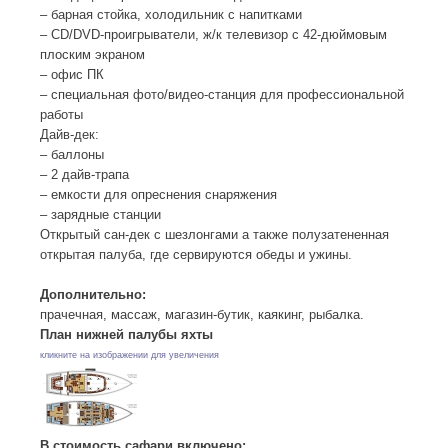
– барная стойка, холодильник с напитками
– СD/DVD-проигрыватели, ж/к телевизор с 42-дюймовым
плоским экраном
– офис ПК
– специальная фото/видео-станция для профессиональной
работы
Дайв-дек:
– баллоны
– 2 дайв-трапа
– емкости для опреснения снаряжения
– зарядные станции
Открытый сан-дек с шезлонгами а также полузатененная
открытая палуба, где сервируются обеды и ужины.
Дополнительно:
прачечная, массаж, магазин-бутик, каякинг, рыбалка.
План нижней палубы яхты
кликните на изображении для увеличения
В стоимость сафари включено: