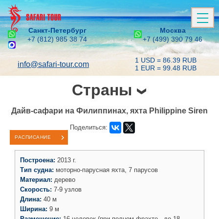
Санкт-Петербург
Москва
+7 (812) 985 38 74
+7 (499) 390 79 46
1 USD = 86.39 RUB
info@safari-tour.com
1 EUR = 99.48 RUB
Страны
Дайв-сафари на Филиппинах, яхта Philippine Siren
Поделиться:
РАСПИСАНИЕ
Построена:
2013 г.
Тип судна:
моторно-парусная яхта, 7 парусов
Материал:
дерево
Скорость:
7-9 узлов
Длина:
40 м
Ширина:
9 м
Размещение:
16 человек (при полном фрахте - до 18