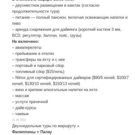
– двухместное размещение в каютах (согласно
продолжительности тура)
– питание — полный пансион, включая освежающие напитки и
пиво
– аренда снаряжения для дайвинга (короткий костюм 3 мм,
BCD, регулятор, баллон, пояс, грузы)
Не включено:
– авиаперелеты
– пребывание в отелях
– трансферы на яхту и с нее
– портовый и парковый сбор
– топливный сбор ($15/ночь)
– Nitrox для сертифицированных дайверов ($90/6 ночей, $100/7
ночей, $130/10 ночей, $150/13 ночей)
– вино и крепкие алкогольные напитки на яхте
– массаж
– услуги прачечной
– дайв-курсы
– чаевые
21.06.2022
Двухнедельные туры по маршруту «
Филиппины + Палау