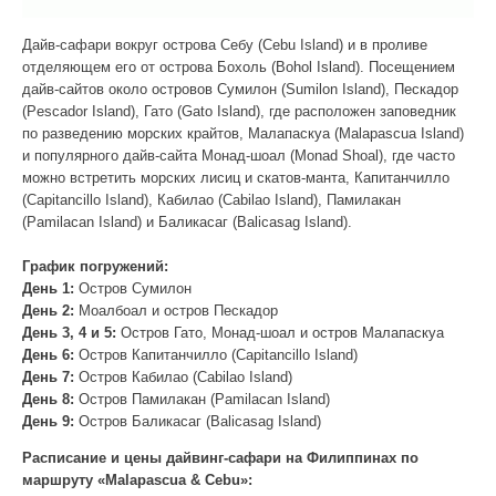
Дайв-сафари вокруг острова Себу (Cebu Island) и в проливе
отделяющем его от острова Бохоль (Bohol Island). Посещением
дайв-сайтов около островов Сумилон (Sumilon Island), Пескадор
(Pescador Island), Гато (Gato Island), где расположен заповедник
по разведению морских крайтов, Малапаскуа (Malapascua Island)
и популярного дайв-сайта Монад-шоал (Monad Shoal), где часто
можно встретить морских лисиц и скатов-манта, Капитанчилло
(Capitancillo Island), Кабилао (Cabilao Island), Памилакан
(Pamilacan Island) и Баликасаг (Balicasag Island).
График погружений:
День 1:
Остров Сумилон
День 2:
Моалбоал и остров Пескадор
День 3, 4 и 5:
Остров Гато, Монад-шоал и остров Малапаскуа
День 6:
Остров Капитанчилло (
Capitancillo Island
)
День 7:
Остров Кабилао (Cabilao Island)
День 8:
Остров Памилакан (
Pamilacan Island
)
День 9:
Остров Баликасаг (Balicasag Island)
Расписание и цены дайвинг-сафари на Филиппинах по
маршруту «Malapascua & Cebu»: