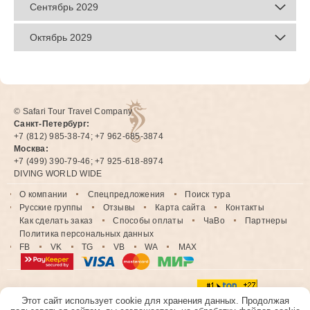
Сентябрь 2029
Октябрь 2029
© Safari Tour Travel Company
Санкт-Петербург:
+7 (812) 985-38-74; +7 962-685-3874
Москва:
+7 (499) 390-79-46; +7 925-618-8974
DIVING WORLD WIDE
О компании
Спецпредложения
Поиск тура
Русские группы
Отзывы
Карта сайта
Контакты
Как сделать заказ
Способы оплаты
ЧаВо
Партнеры
Политика персональных данных
FB
VK
TG
VB
WA
MAX
Этот сайт использует cookie для хранения данных. Продолжая