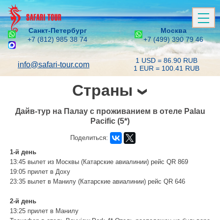
Санкт-Петербург
Москва
+7 (812) 985 38 74
+7 (499) 390 79 46
1 USD = 86.90 RUB
info@safari-tour.com
1 EUR = 100.41 RUB
Страны
Дайв-тур на Палау с проживанием в отеле Palau
Pacific (5*)
Поделиться:
1-й день
13:45 вылет из Москвы (Катарские авиалинии) рейс QR 869
19:05 прилет в Доху
23:35 вылет в Манилу (Катарские авиалинии) рейс QR 646
2-й день
13:25 прилет в Манилу