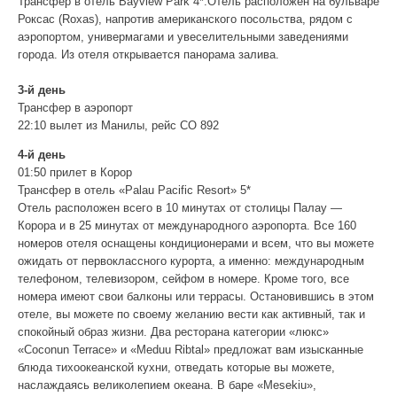
Трансфер в отель Bayview Park 4*.Отель расположен на бульваре
Роксас (Roxas), напротив американского посольства, рядом с
аэропортом, универмагами и увеселительными заведениями
города. Из отеля открывается панорама залива.
3-й день
Трансфер в аэропорт
22:10 вылет из Манилы, рейс CO 892
4-й день
01:50 прилет в Корор
Трансфер в отель «Palau Pacific Resort» 5*
Отель расположен всего в 10 минутах от столицы Палау —
Корора и в 25 минутах от международного аэропорта. Все 160
номеров отеля оснащены кондиционерами и всем, что вы можете
ожидать от первоклассного курорта, а именно: международным
телефоном, телевизором, сейфом в номере. Кроме того, все
номера имеют свои балконы или террасы. Остановившись в этом
отеле, вы можете по своему желанию вести как активный, так и
спокойный образ жизни. Два ресторана категории «люкс»
«Coconun Terrace» и «Meduu Ribtal» предложат вам изысканные
блюда тихоокеанской кухни, отведать которые вы можете,
наслаждаясь великолепием океана. В баре «Mesekiu»,