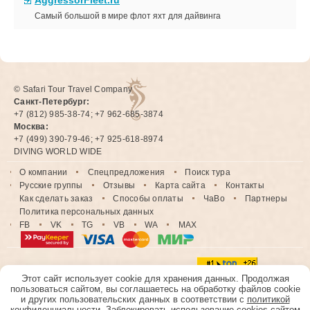
Самый большой в мире флот яхт для дайвинга
© Safari Tour Travel Company
Санкт-Петербург:
+7 (812) 985-38-74; +7 962-685-3874
Москва:
+7 (499) 390-79-46; +7 925-618-8974
DIVING WORLD WIDE
О компании
Спецпредложения
Поиск тура
Русские группы
Отзывы
Карта сайта
Контакты
Как сделать заказ
Способы оплаты
ЧаВо
Партнеры
Политика персональных данных
FB
VK
TG
VB
WA
MAX
Этот сайт использует cookie для хранения данных. Продолжая
пользоваться сайтом, вы соглашаетесь на обработку файлов cookie
и других пользовательских данных в соответствии с
политикой
конфиденциальности
. Заблокировать использование cookies сайтом