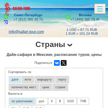
Санкт-Петербург
Москва
+7 (812) 985 38 74
+7 (499) 390 79 46
1 USD = 87.71 RUB
info@safari-tour.com
1 EUR = 101.24 RUB
Страны
Дайв-сафари в Мексике, расписание туров, цены
Поделиться:
Сортировать по:
дате
яхте
маршруту
порту
количеству мест
цене
стране
Валюта в:
по умолчанию
руб.
€
$
SGD
THB