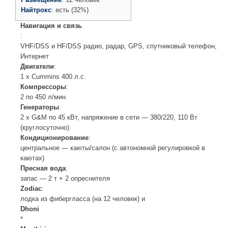
Найтрокс
:
есть (32%)
Навигация и связь
:
VHF/DSS и HF/DSS радио, радар, GPS, спутниковый телефон,
Интернет
Двигатели
:
1 х Cummins 400 л.с.
Компрессоры
:
2 по 450 л/мин
Генераторы
:
2 х G&M по 45 кВт, напряжение в сети — 380/220, 110 Вт
(круглосуточно)
Кондиционирование
:
центральное — каюты/салон (с автономной регулировкой в
каютах)
Пресная вода
:
запас — 2 т + 2 опреснителя
Zodiaс
:
лодка из фибергласса (на 12 человек) и
Dhoni
*