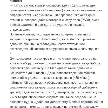
Manthiri
— яхта с эксклюзивным сервисом, где на 12 отдыхающих
приходится команда из 12 человек (одна из самых опытных на
сафари-ботах). Обслуживающий персонал, включая двух
отличных поваров, дайв-мастера и инструктора (PADI), очень
доброжелателен и всегда готов уделить внимание
отдыхающим.
По независимому исследованию экспертов известного
западного журнала «Undercurrent», яхта Manthiri признана
одной из лучших на Мальдивах, соответствующей
пятизвездочной категории по уровню сервиса и размещению.
*
Для комфорта пассажиров и оптимизации пространства на
яхте все оборудование для дайвинга находится на дайв-боте,
сопровождающем яхту. На Мальдивах такие дайв-боты
называются дони (dhoni). Дони, сопровождающая Manthiri,
необычайно удобна — кроме компрессора (450 л/мин),
найтроксной установки и оборудованных мест для хранения
снаряжения пассажиров, здесь есть просторный дайв-дек с
трапом, сидячие места для 14 дайверов, душ с горячей водой
и место для опреснения снаряжения. Такое разделение на
основное судно и дайв-бот делает яхту Manthiri просторней и в
то же время помогает в организации погружений, поскольку