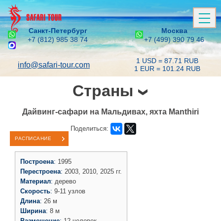
Санкт-Петербург
Москва
+7 (812) 985 38 74
+7 (499) 390 79 46
1 USD = 87.71 RUB
info@safari-tour.com
1 EUR = 101.24 RUB
Страны
Дайвинг-сафари на Мальдивах, яхта Manthiri
Поделиться:
РАСПИСАНИЕ
Построена
:
1995
Перестроена
:
2003, 2010, 2025 гг.
Материал
:
дерево
Скорость
:
9-11 узлов
Длина
:
26 м
Ширина
:
8 м
Размещение
:
12 человек