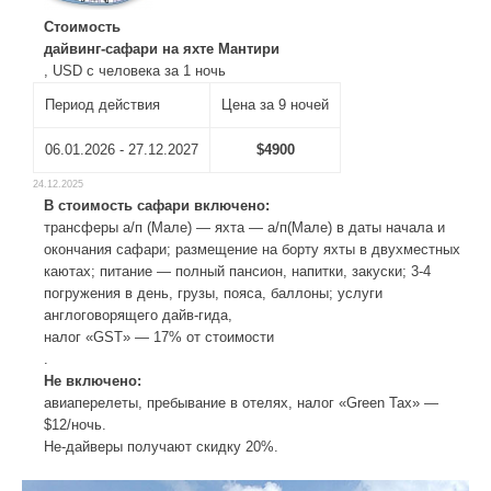
Стоимость
дайвинг-сафари на яхте Мантири
, USD с человека за 1 ночь
Период действия
Цена за 9 ночей
06.01.2026 - 27.12.2027
$4900
24.12.2025
В стоимость сафари включено:
трансферы а/п (Мале) — яхта — а/п(Мале) в даты начала и
окончания сафари; размещение на борту яхты в двухместных
каютах; питание — полный пансион, напитки, закуски; 3-4
погружения в день, грузы, пояса, баллоны; услуги
англоговорящего дайв-гида,
налог
«
GST
»
— 17% от стоимости
.
Не включено:
авиаперелеты, пребывание в отелях, налог «Green Tax» —
$12/ночь.
Не-дайверы получают скидку 20%.