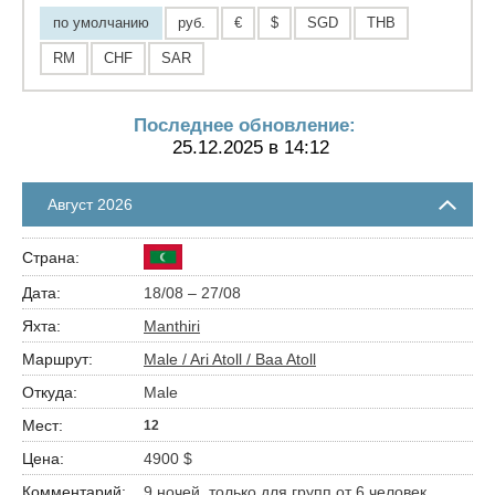
по умолчанию
руб.
€
$
SGD
THB
RM
CHF
SAR
Последнее обновление:
25.12.2025 в 14:12
Август 2026
18/08 – 27/08
Manthiri
Male / Ari Atoll / Baa Atoll
Male
12
4900 $
9 ночей, только для групп от 6 человек