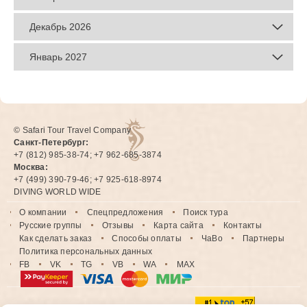
Декабрь 2026
Январь 2027
© Safari Tour Travel Company
Санкт-Петербург:
+7 (812) 985-38-74; +7 962-685-3874
Москва:
+7 (499) 390-79-46; +7 925-618-8974
DIVING WORLD WIDE
О компании
Спецпредложения
Поиск тура
Русские группы
Отзывы
Карта сайта
Контакты
Как сделать заказ
Способы оплаты
ЧаВо
Партнеры
Политика персональных данных
FB
VK
TG
VB
WA
MAX