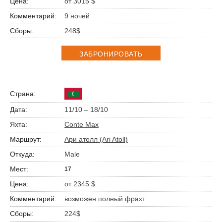
от 3015 $
9 ночей
248$
ЗАБРОНИРОВАТЬ
11/10 – 18/10
Conte Max
Ари атолл (Ari Atoll)
Male
17
от 2345 $
возможен полный фрахт
224$