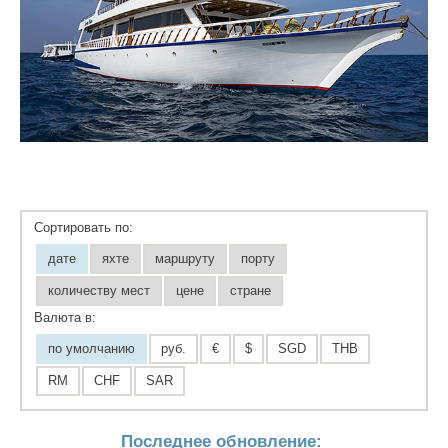
Сортировать по:
дате
яхте
маршруту
порту
количеству мест
цене
стране
Валюта в:
по умолчанию
руб.
€
$
SGD
THB
RM
CHF
SAR
Последнее обновление: