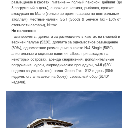
размещение в каютах, питание — полный пансион, дайвинг (до
3 погружений в день), снорклинг, каякинг, рыбалка, краткая
экскурсия по Мале (только во время сафари по центральным
атоллам), местные налоги: GST (Goods & Service Tax - 16% от
стоимости сафари), Nitrox.
Не включено
: авиперелеты, доплата за размещение в каютах на главной и
верхней палубе ($320), доплата за одноместное размещение
(80%), одноместное размещение в каюте №4 Single (50%),
алкогольные и содовые напитки, сборы при высадке на
некоторых островах, аренда снаряжения, дополнительные
погружения, курсы, аюрведические процедуры, wi-fi ($30/
неделю за устройство), налог Green Tax - $12 в день ($84/
неделя, оплачивается на борту), сервисный сбор ($140/
неделя).