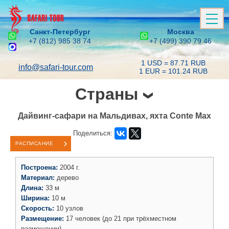
Санкт-Петербург
Москва
+7 (812) 985 38 74
+7 (499) 390 79 46
1 USD = 87.71 RUB
info@safari-tour.com
1 EUR = 101.24 RUB
Страны
Дайвинг-сафари на Мальдивах, яхта Conte Max
Поделиться:
РАСПИСАНИЕ
Построена:
2004 г.
Материал:
дерево
Длина:
33 м
Ширина:
10 м
Скорость:
10 узлов
Размещение:
17 человек (до 21 при трёхместном
размещении)