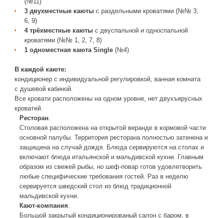
(№11)
3 двухместные каюты
с раздельными кроватями (№№ 3,
6, 9)
4 трёхместные каюты
с двуспальной и односпальной
кроватями (№№ 1, 2, 7, 8)
1 одноместная каюта Single
(№4)
В каждой каюте:
кондиционер с индивидуальной регулировкой, ванная комната
с душевой кабиной.
Все кровати расположены на одном уровне, нет двухъярусных
кроватей.
Ресторан
.
Столовая расположена на открытой веранде в кормовой части
основной палубы. Территория ресторана полностью затенена и
защищена на случай дождя. Блюда сервируются на столах и
включают блюда итальянской и мальдивской кухни. Главным
образом из свежей рыбы, но шеф-повар готов удовлетворить
любые специфические требования гостей. Раз в неделю
сервируется шведский стол из блюд традиционной
мальдивской кухни.
Кают-компания
.
Большой закрытый кондиционированый салон с баром, в