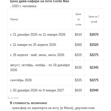
Цена дайв-сафари на яхте Conte Max
, USD с человека
Цена
Цена за 7
Период
за
ночей
сутки
с 21 декабря 2025 по 11 января 2026
$410
$2870
с 11 января по 25 апреля 2026
$360
$2520
с 26 апреля - май, июнь, июль 2026
$325
$2275
август, октябрь, ноябрь - по 19 декабря
$335
$2345
2026
сентябрь 2026
$325
$2275
с 20 декабря 2026 по 9 января 2027
$420
$2940
26.11.2025
В стоимость включено
: трансфер из аэропорта на яхту (в Мале), двухместное