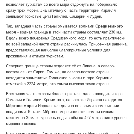
позволяет туристам со всего мира отдохнуть на побережьях
сразу трех морей. Значительную часть территории Израиля
занимают гористые цепи Галилеи, Самарии и Иудеи.
Так, западная часть страны омывается волнами
Средиземного
моря
- водная граница в этой части страны составляет 230 км.
Вдоль всего побережья Средиземного моря, то есть практически
по всей западной части страны раскинулась Прибрежная равнина,
предоставляющая наиболее благоприятные условия для
проживания и отдыха туристам.
Северная граница страны отделяет её от Ливана, а северо-
восточная - от Сирии. Там же, на северо-востоке страны
находятся знаменитые Голанские высоты и гора Хермон с
отметкой в 2224 метра, это самая высокая точка страны.
Восточная часть страны более гористая - здесь находятся горы
Самарии и Галилеи. Кроме того, на востоке Израиля находится
Мёртвое море
и Иорданская долина со своими знаменитыми
впадинами. Кстати, Мёртвое море является самым низким
местом на Земле - уровень воды в нём на 427 метра ниже уровня
мирового океана.
Восточная граница Израиля разделяет его с Иорданией, а юго-