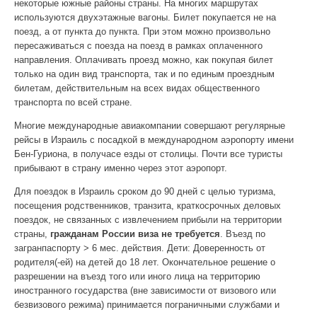
некоторые южные районы страны. На многих маршрутах
используются двухэтажные вагоны. Билет покупается не на
поезд, а от пункта до пункта. При этом можно произвольно
пересаживаться с поезда на поезд в рамках оплаченного
направления. Оплачивать проезд можно, как покупая билет
только на один вид транспорта, так и по единым проездным
билетам, действительным на всех видах общественного
транспорта по всей стране.
Многие международные авиакомпании совершают регулярные
рейсы в Израиль с посадкой в международном аэропорту имени
Бен-Гуриона, в получасе езды от столицы. Почти все туристы
прибывают в страну именно через этот аэропорт.
Для поездок в Израиль сроком до 90 дней c целью туризма,
посещения родственников, транзита, краткосрочных деловых
поездок, не связанных с извлечением прибыли на территории
страны,
гражданам России виза не требуется
. Въезд по
загранпаспорту > 6 мес. действия. Дети: Доверенность от
родителя(-ей) на детей до 18 лет. Окончательное решение о
разрешении на въезд того или иного лица на территорию
иностранного государства (вне зависимости от визового или
безвизового режима) принимается пограничными службами и