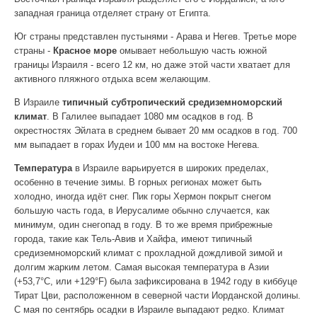
западная граница отделяет страну от Египта.
Юг страны представлен пустынями - Арава и Негев. Третье море
страны -
Красное море
омывает небольшую часть южной
границы Израиля - всего 12 км, но даже этой части хватает для
активного пляжного отдыха всем желающим.
В Израиле
типичный субтропический средиземноморский
климат
. В Галилее выпадает 1080 мм осадков в год. В
окрестностях Эйлата в среднем бывает 20 мм осадков в год. 700
мм выпадает в горах Иудеи и 100 мм на востоке Негева.
Температура
в Израиле варьируется в широких пределах,
особенно в течение зимы. В горных регионах может быть
холодно, иногда идёт снег. Пик горы Хермон покрыт снегом
большую часть года, в Иерусалиме обычно случается, как
минимум, один снегопад в году. В то же время прибрежные
города, такие как Тель-Авив и Хайфа, имеют типичный
средиземноморский климат с прохладной дождливой зимой и
долгим жарким летом. Самая высокая температура в Азии
(+53,7°C, или +129°F) была зафиксирована в 1942 году в киббуце
Тират Цви, расположенном в северной части Иорданской долины.
С мая по сентябрь осадки в Израиле выпадают редко. Климат