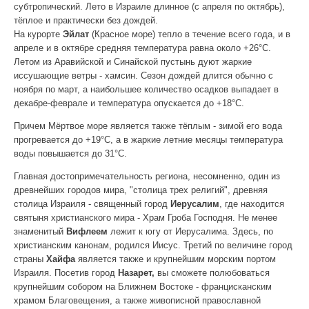
субтропический. Лето в Израиле длинное (с апреля по октябрь),
тёплое и практически без дождей.
На курорте
Эйлат
(Красное море) тепло в течение всего года, и в
апреле и в октябре средняя температура равна около +26°С.
Летом из Аравийской и Синайской пустынь дуют жаркие
иссушающие ветры - хамсин. Сезон дождей длится обычно с
ноября по март, а наибольшее количество осадков выпадает в
декабре-феврале и температура опускается до +18°C.
Причем Мёртвое море является также тёплым - зимой его вода
прогревается до +19°С, а в жаркие летние месяцы температура
воды повышается до 31°С.
Главная достопримечательность региона, несомненно, один из
древнейших городов мира, "столица трех религий", древняя
столица Израиля - священный город
Иерусалим
, где находится
святыня христианского мира - Храм Гроба Господня. Не менее
знаменитый
Вифлеем
лежит к югу от Иерусалима. Здесь, по
христианским канонам, родился Иисус. Третий по величине город
страны
Хайфа
является также и крупнейшим морским портом
Израиля. Посетив город
Назарет,
вы сможете полюбоваться
крупнейшим собором на Ближнем Востоке - францисканским
храмом Благовещения, а также живописной православной