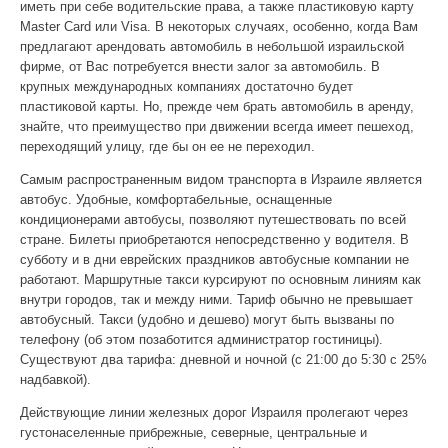
иметь при себе водительские права, а также пластиковую карту
Master Card или Visa. В некоторых случаях, особенно, когда Вам
предлагают арендовать автомобиль в небольшой израильской
фирме, от Вас потребуется внести залог за автомобиль. В
крупных международных компаниях достаточно будет
пластиковой карты. Но, прежде чем брать автомобиль в аренду,
знайте, что преимущество при движении всегда имеет пешеход,
переходящий улицу, где бы он ее не переходил.
Самым распространенным видом транспорта в Израиле является
автобус. Удобные, комфортабельные, оснащенные
кондиционерами автобусы, позволяют путешествовать по всей
стране. Билеты приобретаются непосредственно у водителя. В
субботу и в дни еврейских праздников автобусные компании не
работают. Маршрутные такси курсируют по основным линиям как
внутри городов, так и между ними. Тариф обычно не превышает
автобусный. Такси (удобно и дешево) могут быть вызваны по
телефону (об этом позаботится администратор гостиницы).
Существуют два тарифа: дневной и ночной (с 21:00 до 5:30 с 25%
надбавкой).
Действующие линии железных дорог Израиля пролегают через
густонаселенные прибрежные, северные, центральные и