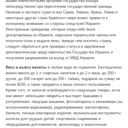
иными компетентными органами государства въезда
непосредственно при пересечении государственной границы.
Наличие в паспорте туриста виз Сирии, Ливана, Ирана, Ливии и
некоторых других стран Арабского мира может привести к
излишнему вниманию со стороны спецслужб Израиля.
Иностранным гражданам, которые когда-либо были
депортированы из Израиля, нарушали израильские законы или
получали отказ в выдаче визы, прежде чем посетить страну,
следует обратиться для проверки статуса в зарубежные
дипломатические представительства Государства Израиль и
получения разрешениея на въезд от МВД Израиля.
Ввоз и вывоз валюты
в любом виде не ограничен. Беспошлинно
можно ввезти до 1 л спиртных напитков и до 2 л вина, до 250 г
духов, до 250 сигарет или до 250 г табака, подарков на сумму не
более $150, а также предметы и вещи личного пользования.
Кроме того, от налогов освобождаются следующие товары, если
они имеют небольшие габариты и выглядят бывшими в
употреблении: пишущие машинки, фотоаппараты и кинокамеры (за
исключением видеокамер), радиоприемники, магнитофоны,
бинокли, личные ювелирные изделия, музыкальные инструменты,
коляски для грудных детей, спортивное снаряжение и
оборудование для кемпингов, велосипеды и аналогичные