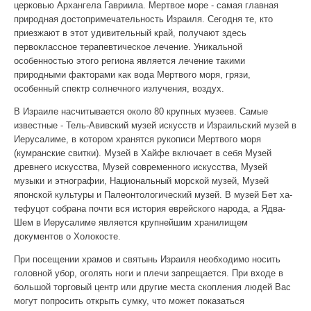
церковью Архангела Гавриила. Мертвое море - самая главная
природная достопримечательность Израиля. Сегодня те, кто
приезжают в этот удивительный край, получают здесь
первоклассное терапевтическое лечение. Уникальной
особенностью этого региона является лечение такими
природными факторами как вода Мертвого моря, грязи,
особенный спектр солнечного излучения, воздух.
В Израиле насчитывается около 80 крупных музеев. Самые
известные - Тель-Авивский музей искусств и Израильский музей в
Иерусалиме, в котором хранятся рукописи Мертвого моря
(кумранские свитки). Музей в Хайфе включает в себя Музей
древнего искусства, Музей современного искусства, Музей
музыки и этнографии, Национальный морской музей, Музей
японской культуры и Палеонтологический музей. В музей Бет ха-
тефуцот собрана почти вся история еврейского народа, а Ядва-
Шем в Иерусалиме является крупнейшим хранилищем
документов о Холокосте.
При посещении храмов и святынь Израиля необходимо носить
головной убор, оголять ноги и плечи запрещается. При входе в
большой торговый центр или другие места скопления людей Вас
могут попросить открыть сумку, что может показаться