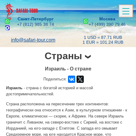
Санкт-Петербург
Москва
+7 (812) 985 38 74
+7 (499) 390 79 46
1 USD = 87.71 RUB
info@safari-tour.com
1 EUR = 101.24 RUB
Страны
Израиль - О стране
Поделиться:
Израиль
- страна с богатой историей и массой
достопримечательностей.
Страна расположена на пересечении трех континентов:
географически она относится к Азии, в культурном отношении - к
Европе, климатически — скорее, к Африке. На севере Израиль
граничит с Ливаном, на северо-востоке с Сирией, на востоке с
Иорданией, на юго-западе с Египтом. С запада его омывает
Средиземное море, на юге находится Красное море, что