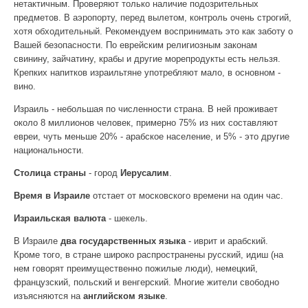
нетактичным. Проверяют только наличие подозрительных
предметов. В аэропорту, перед вылетом, контроль очень строгий,
хотя обходительный. Рекомендуем воспринимать это как заботу о
Вашей безопасности. По еврейским религиозным законам
свинину, зайчатину, крабы и другие морепродукты есть нельзя.
Крепких напитков израильтяне употребляют мало, в основном -
вино.
Израиль - небольшая по численности страна. В ней проживает
около 8 миллионов человек, примерно 75% из них составляют
евреи, чуть меньше 20% - арабское население, и 5% - это другие
национальности.
Столица страны
- город
Иерусалим
.
Время в Израиле
отстает от московского времени на один час.
Израильская валюта
- шекель.
В Израиле
два государственных языка
- иврит и арабский.
Кроме того, в стране широко распространены русский, идиш (на
нем говорят преимущественно пожилые люди), немецкий,
французский, польский и венгерский. Многие жители свободно
изъясняются на
английском языке
.