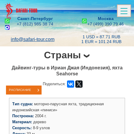
Санкт-Петербург
Москва
+7 (812) 985 38 74
+7 (499) 390 79 46
1 USD = 87.71 RUB
info@safari-tour.com
1 EUR = 101.24 RUB
Страны
Дайвинг-туры в Ириан Джая (Индонезия), яхта
Seahorse
Поделиться:
РАСПИСАНИЕ
Тип судна:
моторно-парусная яхта, традиционная
индонезийская «пиниси»
Построена:
2004 г.
Материал:
дерево
Скорость:
8-9 узлов
Длина:
33 м