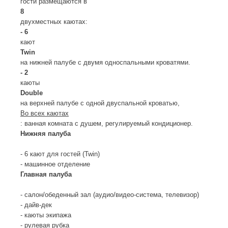
гости размещаются в
8
двухместных каютах:
- 6
кают
Twin
на нижней палубе с двумя односпальными кроватями.
- 2
каюты
Double
на верхней палубе с одной двуспальной кроватью,
Во всех каютах
: ванная комната с душем, регулируемый кондиционер.
Нижняя палуба
- 6 кают для гостей (Twin)
- машинное отделение
Главная палуба
- салон/обеденный зал (аудио/видео-система, телевизор)
- дайв-дек
- каюты экипажа
- рулевая рубка