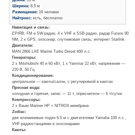
Ширина:
8,5 м
Размещение:
16 человек
Найтрокс:
есть, бесплатно
Навигация и связь:
EPIRB, FM и SW-радио, 4 х VHF и SSB-радио, радар Furuno 90
NM, 2 x GPS, эхосонар, спутниковая связь, интернет Starlink.
Двигатели:
MAN 2866 LXE Marine Turbo Diesel 400 л.с.
Генераторы:
2 х Mitshubishi 40 и 60 кВт, 1 х Yammar 22 кВт, напряжение —
220 В, 50 Гц
Кондиционирование:
центральное — каюты/салон, с регулировкой в каютах
Пресная вода:
холодная и горячая, запас — 11 т, опреснители — 6 т/сутки
Компрессоры:
2 х Bauer Mariner HP + NITROX-мембрана
Zodiac:
две алюминевые лодки 6,5 м с двигателями Yamaha 100 л.с.,
VHF-радиостанциями и эхосонарами
Каюты: