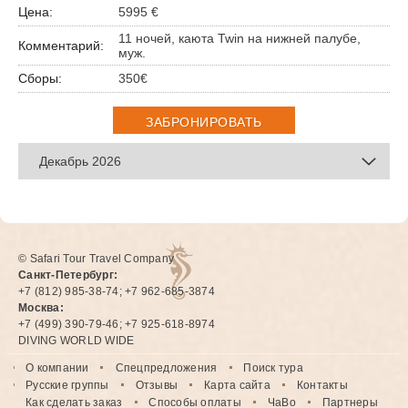
5995 €
11 ночей, каюта Twin на нижней палубе,
муж.
350€
ЗАБРОНИРОВАТЬ
Декабрь 2026
© Safari Tour Travel Company
Санкт-Петербург:
+7 (812) 985-38-74; +7 962-685-3874
Москва:
+7 (499) 390-79-46; +7 925-618-8974
DIVING WORLD WIDE
О компании
Спецпредложения
Поиск тура
Русские группы
Отзывы
Карта сайта
Контакты
Как сделать заказ
Способы оплаты
ЧаВо
Партнеры