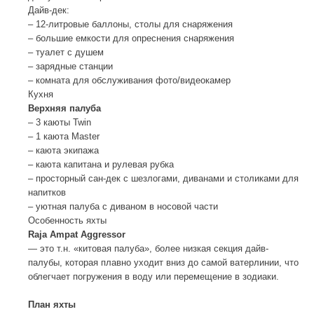
Дайв-дек:
– 12-литровые баллоны, столы для снаряжения
– большие емкости для опреснения снаряжения
– туалет с душем
– зарядные станции
– комната для обслуживания фото/видеокамер
Кухня
Верхняя палуба
– 3 каюты Twin
– 1 каюта Master
– каюта экипажа
– каюта капитана и рулевая рубка
– просторный сан-дек с шезлогами, диванами и столиками для
напитков
– уютная палуба с диваном в носовой части
Особенность яхты
Raja Ampat Aggressor
— это т.н. «китовая палуба», более низкая секция дайв-
палубы, которая плавно уходит вниз до самой ватерлинии, что
облегчает погружения в воду или перемещение в зодиаки.
План яхты