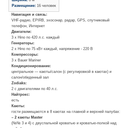
Размещение:
16 человек
Навигация и связь:
VHF-радио, EPIRB, эхосонар, радар, GPS, спутниковый
телефон, Интернет
Двигатели:
3 х Hino по 420 л.с. каждый
Генераторы:
2 х Hino по 75 кВт каждый, напряжение - 220 В
Компрессоры:
3 x Bauer Mariner
Кондиционирование:
центральное — каюты/салон (с регулировкой в каютах) и
салон/обеденный зал
Zodiaks:
2 с двигателями по 40 л.с.
Найтрокс:
есть
Каюты:
гости размещаются в 8 каютах на главной и верхней палубах:
– 2 каюты
Master
(№№ 3 и 4) с двуспальной кроватью и кроватью-полкой над