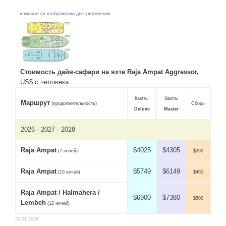
кликните на изображении для увеличения
Стоимость дайв-сафари на яхте Raja Ampat Aggressor,
US$ с человека
Каюты
Каюты
Маршрут
(продолжительность)
Сборы
Deluxe
Master
2026 - 2027 - 2028
Raja Ampat
$4025
$4305
(7 ночей)
$390
Raja Ampat
$5749
$6149
(10 ночей)
$450
Raja Ampat / Halmahera /
$6900
$7380
$500
Lembeh
(12 ночей)
20.01.2026