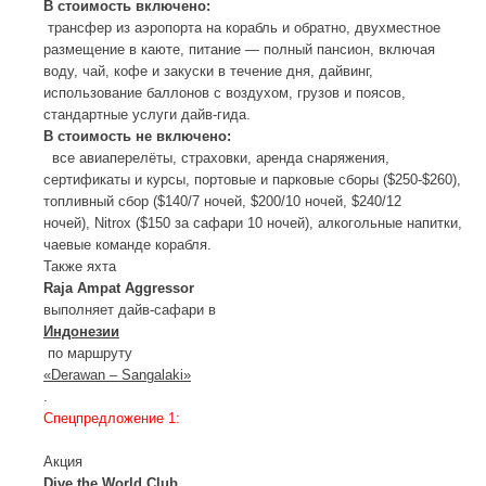
В стоимость включено:
трансфер из аэропорта на корабль и обратно, двухместное
размещение в каюте, питание — полный пансион, включая
воду, чай, кофе и закуски в течение дня, дайвинг,
использование баллонов с воздухом, грузов и поясов,
стандартные услуги дайв-гида.
В стоимость не включено:
все авиаперелёты, страховки, аренда снаряжения,
сертификаты и курсы, портовые и парковые сборы ($250-$260),
топливный сбор ($140/7 ночей, $200/10 ночей, $240/12
ночей), Nitrox ($150 за сафари 10 ночей), алкогольные напитки,
чаевые команде корабля.
Также яхта
Raja Ampat Aggressor
выполняет дайв-сафари в
Индонезии
по маршруту
«Derawan – Sangalaki»
.
Спецпредложение 1:
Акция
Dive the World Club