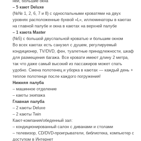
ней, большие окна
– 5 кают
Deluxe
(№№ 1, 2, 6, 7 и 8) с односпальными кроватями на двух
уровнях расположенные буквой «L», иллюминаторы в каютах
на главной палубе и окна в каютах на верхней палубе
– 1 каюта Master
(№5) с большой двуспальной кроватью и большим окном
Во всех каютах есть санузел с душем, регулируемый
кондиционер, TV/DVD, фен, туалетные принадлежности, шкаф
для размещения багажа. Все кровати имеют длину 2 метра,
так что даже самый высокий из пассажиров может спать
удобно. Смена полотенец и уборка в каютах — каждый день +
теплое полотенце после каждого погружения!
Нижняя палуба
– машинное отделение
– каюты экипажа
Главная палуба
– 2 каюты Deluxe
– 2 каюты Twin
Кают-компания/обеденный зал:
– кондиционированный салон с диванами и столами
– телевизор, СD/DVD-проигрыватели, библиотека, компьютер с
доступом в Интернет