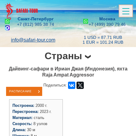
Санкт-Петербург
Москва
+7 (812) 985 38 74
+7 (499) 390 79 46
1 USD = 87.71 RUB
info@safari-tour.com
1 EUR = 101.24 RUB
Страны
Дайвинг-сафари в Ириан Джая (Индонезия), яхта
Raja Ampat Aggressor
Поделиться:
РАСПИСАНИЕ
Построена:
2000 г.
Перестроена:
2023 г.
Материал:
сталь
Скорость:
8 узлов
Длина:
30 м
Ширина:
8 м