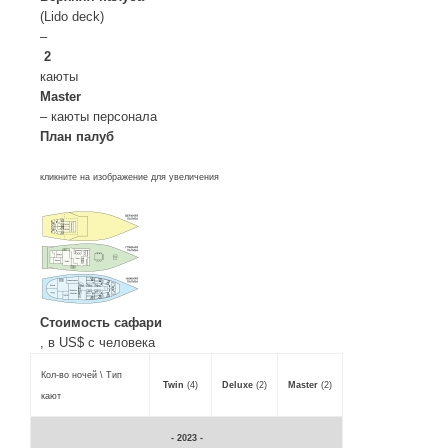
(Lido deck)
–
2
каюты
Master
– каюты персонала
План палуб
кликните на изображение для увеличения
Cтоимость сафари
, в US$ с человека
Кол-во ночей \ Тип
Twin
(4)
Deluxe
(2)
Master
(2)
кают
- 2023 -