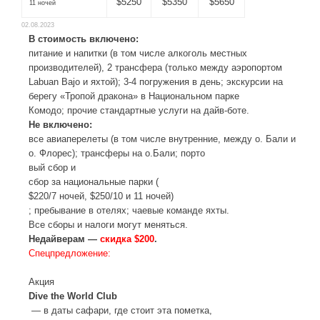
$5250
$5350
$5650
11 ночей
02.08.2023
В стоимость включено:
питание и напитки (в том числе алкоголь местных
производителей), 2 трансфера (только между аэропортом
Labuan Bajo и яхтой); 3-4 погружения в день; экскурсии на
берегу «Тропой дракона» в Национальном парке
Комодо; прочие стандартные услуги на дайв-боте.
Не включено:
все авиаперелеты (в том числе внутренние, между о. Бали и
о. Флорес); трансферы на о.Бали; порто
вый сбор и
сбор за национальные парки (
$220/7 ночей, $250/10 и 11 ночей)
; пребывание в отелях; чаевые команде яхты.
Все сборы и налоги могут меняться.
Недайверам —
скидка $200
.
Спецпредложение:
Акция
Dive the World Club
— в даты сафари, где стоит эта пометка,