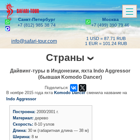
Санкт-Петербург
Москва
+7 (812) 985 38 74
+7 (499) 390 79 46
1 USD = 87.71 RUB
info@safari-tour.com
1 EUR = 101.24 RUB
Страны
Дайвинг-туры в Индонезии, яхта Indo Aggressor
(бывшая Komodo Dancer)
Поделиться:
В ноябре 2015 года яхта
Komodo Dancer
сменила название на
Indo Aggressor
Построена:
2000/2001 г.
Материал:
дерево
Скорость:
8-10 узлов
Длина:
30 м (габаритная длина — 38 м)
Ширина:
8 м