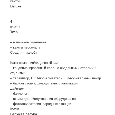
каюты
Deluxe
–
4
каюты
Twin
– машинное отделение
– каюты персонала
Средняя палуба
Кают-компания/обеденный зал:
– кондиционированный салон с обеденными столами и
стульями
– телевизор, DVD-проигрыватель, CD-музыкальный центр
– барная стойка, холодильник с напитками
Дайв-дек:
– баллоны
– столы для обслуживания оборудования
– фотолаборатория, зарядные станции
Кухня
Верхняя палуба