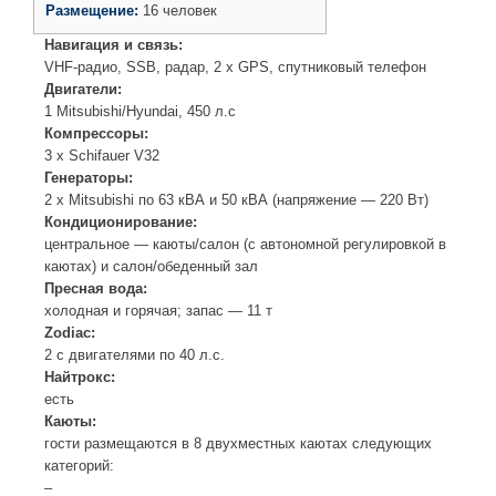
Размещение:
16 человек
Навигация и связь:
VHF-радио, SSB, радар, 2 x GPS, спутниковый телефон
Двигатели:
1 Mitsubishi/Hyundai, 450 л.с
Компрессоры:
3 x Schifauer V32
Генераторы:
2 x Mitsubishi по 63 кВА и 50 кВА (напряжение — 220 Вт)
Кондиционирование:
центральное — каюты/салон (с автономной регулировкой в
каютах) и салон/обеденный зал
Пресная вода:
холодная и горячая; запас — 11 т
Zodiac:
2 с двигателями по 40 л.с.
Найтрокс:
есть
Каюты:
гости размещаются в 8 двухместных каютах следующих
категорий:
–