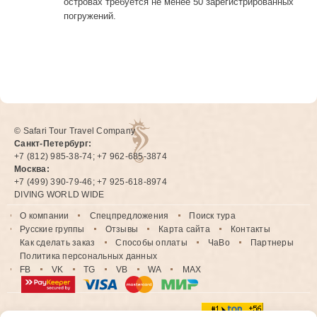
островах требуется не менее 50 зарегистрированных
погружений.
© Safari Tour Travel Company
Санкт-Петербург:
+7 (812) 985-38-74; +7 962-685-3874
Москва:
+7 (499) 390-79-46; +7 925-618-8974
DIVING WORLD WIDE
О компании
Спецпредложения
Поиск тура
Русские группы
Отзывы
Карта сайта
Контакты
Как сделать заказ
Способы оплаты
ЧаВо
Партнеры
Политика персональных данных
FB
VK
TG
VB
WA
MAX