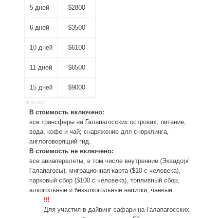
5 дней
$2800
6 дней
$3500
10 дней
$6100
11 дней
$6500
15 дней
$9000
28.07.2011
В стоимость включено:
все трансферы на Галапагосских островах; питание,
вода, кофе и чай; снаряжение для снорклинга,
англоговорящий гид.
В стоимость не включено:
все авиаперелеты, в том числе внутренние (Эквадор/
Галапагосы), миграционная карта ($10 с человека),
парковый сбор ($100 с человека), топливный сбор,
алкогольные и безалкогольные напитки, чаевые.
!!!
Для участия в дайвинг-сафари на Галапагосских