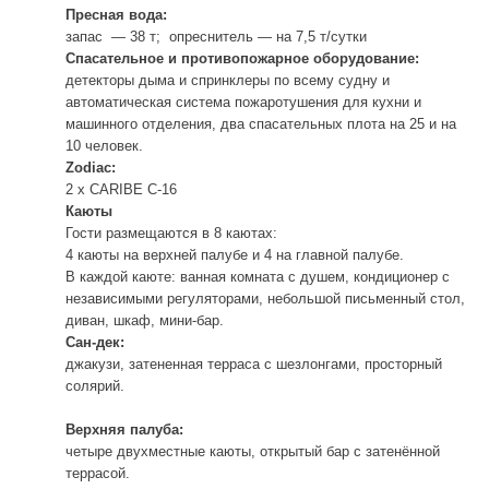
Пресная вода:
запас — 38 т; опреснитель — на 7,5 т/сутки
Спасательное и противопожарное оборудование:
детекторы дыма и спринклеры по всему судну и
автоматическая система пожаротушения для кухни и
машинного отделения, два спасательных плота на 25 и на
10 человек.
Zodiac:
2 х CARIBE C-16
Каюты
Гости размещаются в 8 каютах:
4 каюты на верхней палубе и 4 на главной палубе.
В каждой каюте: ванная комната с душем, кондиционер с
независимыми регуляторами, небольшой письменный стол,
диван, шкаф, мини-бар.
Сан-дек:
джакузи, затененная терраса с шезлонгами, просторный
солярий.
Верхняя палуба:
четыре двухместные каюты, открытый бар с затенённой
террасой.