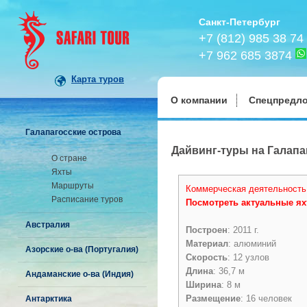
Санкт-Петербург
+7 (812) 985 38 74
+7 962 685 3874
Карта туров
О компании
Спецпредл
Галапагосские острова
Дайвинг-туры на Галапа
О стране
Яхты
Маршруты
Коммерческая деятельность
Расписание туров
Посмотреть актуальные ях
Австралия
Построен
: 2011 г.
Материал
: алюминий
Азорские о-ва (Португалия)
Скорость
: 12 узлов
Длина
: 36,7 м
Андаманские о-ва (Индия)
Ширина
: 8 м
Размещение
: 16 человек
Антарктика