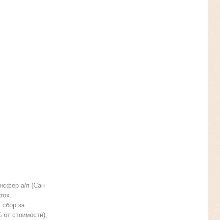
нсфер а/п (Сан
rox.
 сбор за
 от стоимости),