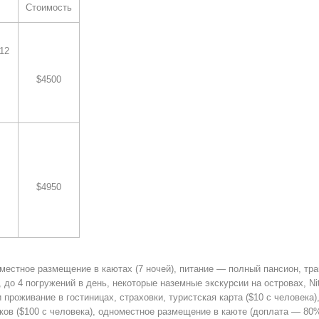
Стоимость
012
$4500
$4950
хместное размещение в каютах (7 ночей), питание — полный пансион, тра
 до 4 погружений в день, некоторые наземные экскурсии на островах, Nit
 проживание в гостиницах, страховки, туристская карта ($10 c человека),
ов ($100 с человека), одноместное размещение в каюте (доплата — 80%