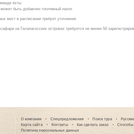
оманде яхты.
 может быть добавлен топливный налог.
ных мест в расписании требует уточнения.
-сафари на Галапагосских островах требуется не менее 50 зарегистриро
О компании
Спецпредложения
Поиск тура
Русски
Карта сайта
Контакты
Как сделать заказ
Способы
Политика персональных данных