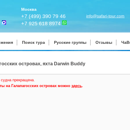
Москва
+7 (499) 390 79 46
info@safari-tour.com
+7 925 618 8974
ожения
Поиск тура
Русские группы
Отзывы
ЧаВ
госских островах, яхта Darwin Buddy
 судна прекращена.
ты на Галапагосских островах можно
здесь
.