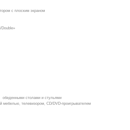
тором с плоским экраном
/Double»
 с обеденными столами и стульями
кой мебелью, телевизором, CD/DVD-проигрывателем