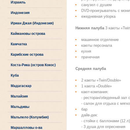
Израиль
санузел с душем
DVD-проигрыватель с мони
Индонезия
ежедневная уборка
Ириан Джая (Индонезия)
Нижняя палуба
3 каюты «Twin
Каймановы острова
машинное отделение
Камчатка
каюты персонала
кухня
Карибские острова
прачечная
Коста-Рика (остров Кокос)
Средняя палуба
Куба
2 каюты «Twin/Double»
Мадагаскар
1 каюта «Double»
кают-компания:
Малайзия
- ресторан/обеденный зал
- салон для отдыха с мяг
Мальдивы
бар
дайв-дек:
Мальпело (Колумбия)
- стойки с баллонами (12 л)
- 3 душа для опреснения
Маршалловы о-ва