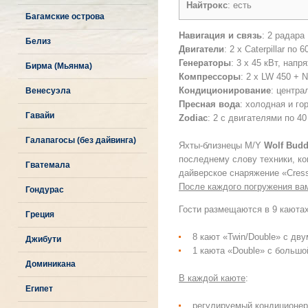
Найтрокс
: есть
Багамские острова
Навигация и связь
: 2 радара
Белиз
Двигатели
: 2 х Caterpillar по 6
Генераторы
: 3 x 45 кВт, напр
Бирма (Мьянма)
Компрессоры
: 2 x LW 450 + 
Кондиционирование
: центра
Венесуэла
Пресная вода
: холодная и го
Гавайи
Zodiac
: 2 с двигателями по 40
Галапагосы (без дайвинга)
Яхты-близнецы M/Y
Wolf
Budd
последнему слову техники, ко
Гватемала
дайверское снаряжение «Cress
После каждого погружения ва
Гондурас
Гости размещаются в 9 каютах
Греция
8
кают «
Twin/Double
» с дву
Джибути
1 каюта «Double» с большо
Доминикана
В каждой каюте
:
Египет
регулируемый кондиционер