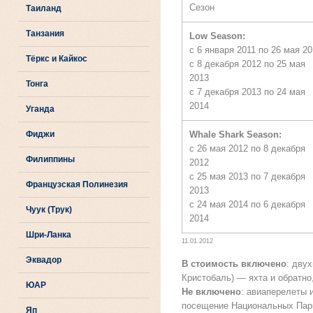
Сезон
Таиланд
Танзания
Low Season:
с 6 января 2011 по 26 мая 2
Тёркс и Кайкос
с 8 декабря 2012 по 25 мая
2013
Тонга
с 7 декабря 2013 по 24 мая
2014
Уганда
Фиджи
Whale Shark Season:
с 26 мая 2012 по 8 декабря
Филиппины
2012
с 25 мая 2013 по 7 декабря
Французская Полинезия
2013
с 24 мая 2014 по 6 декабря
Чуук (Трук)
2014
Шри-Ланка
11.01.2012
Эквадор
В стоимость включено
: дву
Кристобаль) — яхта и обратно,
ЮАР
Не включено
: авиаперелеты и
посещение Национальных Парк
Яп