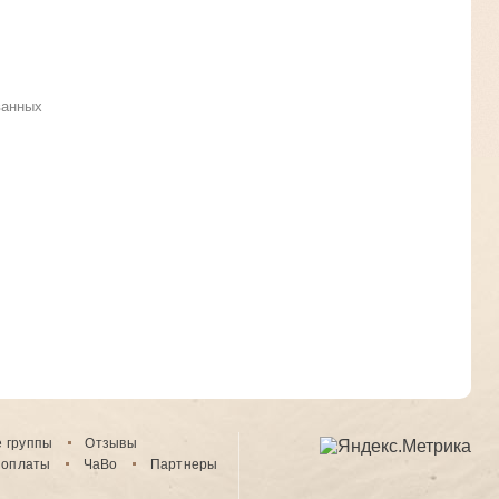
ванных
е группы
Отзывы
 оплаты
ЧаВо
Партнеры