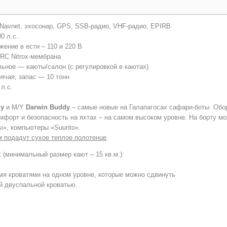
 Navnet, эхосонар, GPS, SSB-радио, VHF-радио, EPIRB
00 л.с.
яжение в ести – 110 и 220 В
NRC Nitrox-мембрана
льное — каюты/салон (с регулировкой в каютах)
рячая; запас — 10 тонн
 л.с.
y
и M/Y
Darwin
Buddy
– самые новые на Галапагосах сафари-боты. Обо
мфорт и безопасность на яхтах – на самом высоком уровне. На борту м
i», компьютеры «Suunto».
м подадут сухое теплое полотенце
.
 (минимальный размер кают – 15 кв.м.):
мя кроватями на одном уровне, которые можно сдвинуть
й двуспальной кроватью.