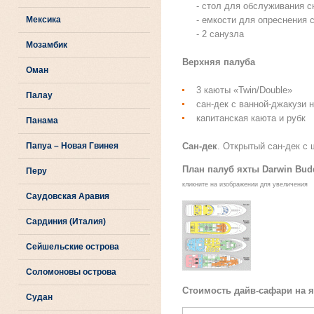
- стол для обслуживания 
Мексика
- емкости для опреснения 
- 2 санузла
Мозамбик
Верхняя палуба
Оман
3 каюты «Twin/Double»
Палау
сан-дек с ванной-джакузи 
капитанская каюта и рубк
Панама
Папуа – Новая Гвинея
Сан-дек
. Открытый сан-дек с 
План палуб яхты Darwin Bud
Перу
кликните на изображении для увеличения
Саудовская Аравия
Сардиния (Италия)
Сейшельские острова
Соломоновы острова
Стоимость дайв-сафари на я
Судан