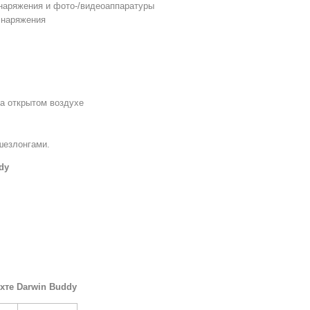
снаряжения и фото-/видеоаппаратуры
снаряжения
на открытом воздухе
шезлонгами.
dy
хте Darwin Buddy