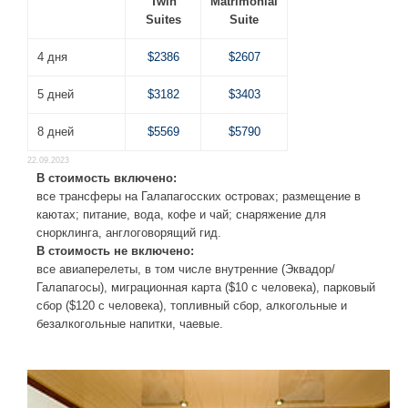
Twin
Matrimonial
Suites
Suite
4 дня
$2386
$2607
5 дней
$3182
$3403
8 дней
$5569
$5790
22.09.2023
В стоимость включено:
все трансферы на Галапагосских островах; размещение в
каютах; питание, вода, кофе и чай; снаряжение для
снорклинга, англоговорящий гид.
В стоимость не включено:
все авиаперелеты, в том числе внутренние (Эквадор/
Галапагосы), миграционная карта ($10 с человека), парковый
сбор ($120 с человека), топливный сбор, алкогольные и
безалкогольные напитки, чаевые.