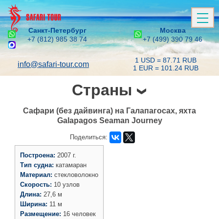
Санкт-Петербург
Москва
+7 (812) 985 38 74
+7 (499) 390 79 46
1 USD = 87.71 RUB
info@safari-tour.com
1 EUR = 101.24 RUB
Страны
Сафари (без дайвинга) на Галапагосах, яхта
Galapagos Seaman Journey
Поделиться:
Построена:
2007 г.
Тип судна:
катамаран
Материал:
стекловолокно
Скорость:
10 узлов
Длина:
27,6 м
Ширина:
11 м
Размещение:
16 человек