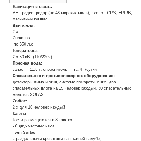
Навигация и связь:
VHF-радио, радар (на 48 морских миль), эхолот, GPS, EPIRB,
магнитный компас
Двигатели:
2 х
Cummins
по 350 л.с.
Генераторы:
2 х 50 кВт (110/220v)
Пресная вода:
запас — 11,5 т; опреснитель — на 4 т/сутки
Спасательное и противопожарное оборудование:
детекторы дыма и огня, система пожаротушения, два
спасательных плота на 15 человек каждый, 30 спасательных
жилетов SOLAS.
Zodiac:
2 х для 10 человек каждый
Каюты
Гости размещаются в 8 каютах:
- 6 двухместных кают
Twin Suites
с раздельными кроватями на главной палубе;