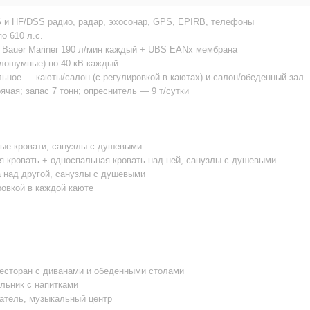
и HF/DSS радио, радар, эхосонар, GPS, EPIRB, телефоны
о 610 л.с.
 Bauer Mariner 190 л/мин каждый + UBS EANx мембрана
алошумные) по 40 кВ каждый
ьное — каюты/салон (с регулировкой в каютах) и салон/обеденный зал
ячая; запас 7 тонн; опреснитель — 9 т/сутки
ные кровати, санузлы с душевыми
ная кровать + односпальная кровать над ней, санузлы с душевыми
на над другой, санузлы с душевыми
ровкой в каждой каюте
ресторан с диванами и обеденными столами
ильник с напитками
ватель, музыкальный центр