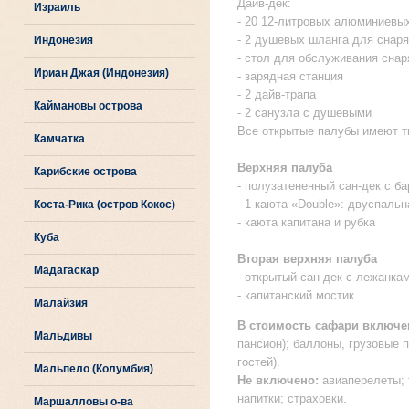
Дайв-дек:
Израиль
- 20 12-литровых алюминиевы
- 2 душевых шланга для снар
Индонезия
- стол для обслуживания сна
Ириан Джая (Индонезия)
- зарядная станция
- 2 дайв-трапа
Каймановы острова
- 2 санузла с душевыми
Все открытые палубы имеют т
Камчатка
Верхняя палуба
Карибские острова
- полузатененный сан-дек с б
- 1 каюта «Double»: двуспаль
Коста-Рика (остров Кокос)
- каюта капитана и рубка
Куба
Вторая верхняя палуба
Мадагаскар
- открытый сан-дек с лежанка
- капитанский мостик
Малайзия
В стоимость сафари включе
Мальдивы
пансион); баллоны, грузовые п
гостей).
Мальпело (Колумбия)
Не включено:
авиаперелеты; т
напитки; страховки.
Маршалловы о-ва