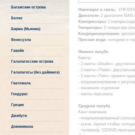
Багамские острова
Навигация и связь:
VHF/DSS 
Двигатели:
2 двигателя MAN п
Белиз
Компрессоры:
2 компрессора
Генераторы:
2 генератора (м
Бирма (Мьянма)
Кондиционирование:
централ
Пресная вода:
холодная и гор
Венесуэла
Гавайи
Нижняя палуба
Каюты:
Галапагосские острова
- 2 каюты «Double»: двуспаль
- 2 каюты «Triple»: двуспаль
Галапагосы (без дайвинга)
- 2 каюты «Twin»: кровати од
- кондиционирование с регули
Гватемала
- машинное отделение
- каюты персонала
Гондурас
Греция
Средняя палуба
Кают-компания:
Джибути
- кондиционированный салон-
- кухня, барная стойка, холод
Доминикана
- телевизор, CD/DVD-проигры