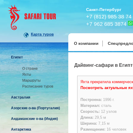
Санкт-Петербург
+7 (812) 985 38 74
+7 962 685 3874
Карта туров
О компании
Спецпредл
Египет
Дайвинг-сафари в Египте
О стране
Яхты
Маршруты
Яхта прекратила коммерчес
Расписание туров
Посмотреть актуальные я
Австралия
Построена:
1996 г.
Материал:
cталь
Азорские о-ва (Португалия)
Скорость:
12 узлов
Длина:
29,5 м
Андаманские о-ва (Индия)
Ширина:
7,15 м
Размещение:
16 человек
Антарктика