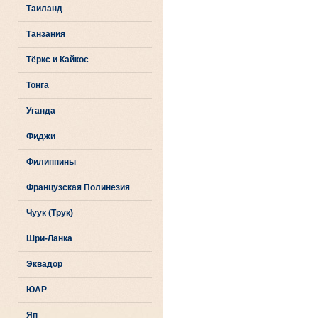
Таиланд
Танзания
Тёркс и Кайкос
Тонга
Уганда
Фиджи
Филиппины
Французская Полинезия
Чуук (Трук)
Шри-Ланка
Эквадор
ЮАР
Яп