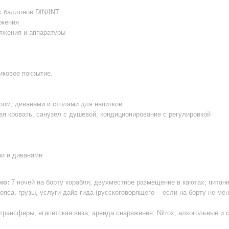
х баллонов DIN/INT
яжения
ряжения и аппаратуры
иковое покрытие.
аром, диванами и столами для напитков
ная кровать, санузел с душевой, кондиционирование с регулировкой
ми и диванами
но:
7 ночей на борту корабля; двухместное размещение в каютах; питан
ояса, грузы, услуги дайв-гида (русскоговорящего -- если на борту не ме
рансферы; египетская виза; аренда снаряжения; Nitrox; алкогольные и 