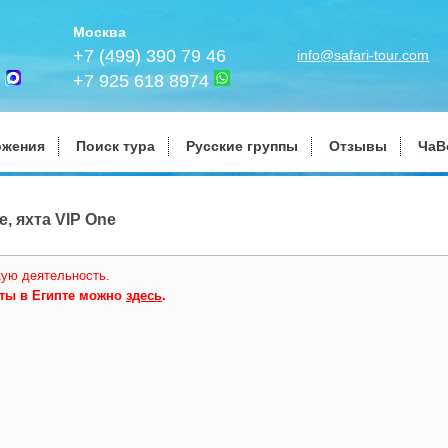
Москва
+7 (499) 390 79 46
info@safari-tour.com
+7 925 618 8974
ожения
Поиск тура
Русские группы
Отзывы
ЧаВ
, яхта VIP One
кую деятельность.
хты в Египте можно
здесь
.