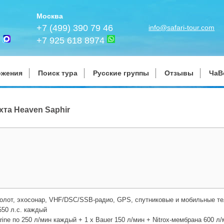
Москва
+7 (499) 390 79 46
info@safari-tour.com
+7 925 618 8974
ожения
Поиск тура
Русские группы
Отзывы
ЧаВ
хта Heaven Saphir
олот, эхосонар, VHF/DSC/SSB-радио, GPS, спутниковые и мобильные т
550 л.с. каждый
arine по 250 л/мин каждый + 1 x Bauer 150 л/мин + Nitrox-мембрана 600 л