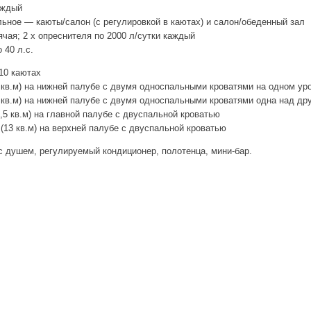
каждый
ьное — каюты/салон (с регулировкой в каютах) и салон/обеденный зал
ячая; 2 х опреснителя по 2000 л/сутки каждый
 40 л.с.
10 каютах
 кв.м) на нижней палубе с двумя односпальными кроватями на одном ур
 кв.м) на нижней палубе с двумя односпальными кроватями одна над др
,5 кв.м) на главной палубе с двуспальной кроватью
(13 кв.м) на верхней палубе с двуспальной кроватью
с душем, регулируемый кондиционер, полотенца, мини-бар.