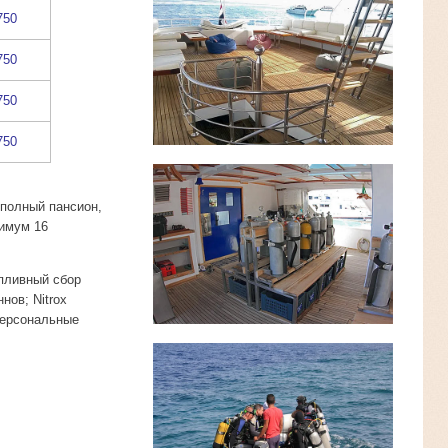
750
750
750
750
- полный пансион,
нимум 16
опливный сбор
нов; Nitrox
персональные