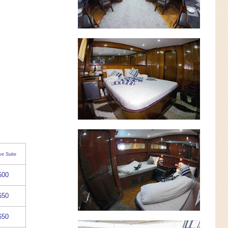
ve Suite
600
650
650