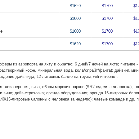
$1620
$1700
$1
$1600
$1700
$1
ne
$1600
$1700
$1
$1620
$1700
$1
сферы из аэропорта на яхту и обратно; 6 дней/7 ночей на яхте; питание 
 растворимый кофе, минеральная вода, кола/спрайт/фанта); дайвинг, ми
дение дайв-гида, 12-литровык баллоны, грузы; wifi-интернет.
ся
: авиаперелет; виза; сборы морских парков ($70/неделя с человека); т
 и вино; дайв-страховка; аренда оборудования; аренда 15-литровых балон
140/15-литровые балонны с человека за неделю); чаевые команде и др. 