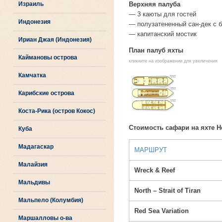
Израиль
Верхняя палуба
— 3 каюты для гостей
Индонезия
— полузатененный сан-дек с б
— капитанский мостик
Ириан Джая (Индонезия)
План палуб яхты
Каймановы острова
кликните на изображении для увеличения
Камчатка
Карибские острова
Коста-Рика (остров Кокос)
Стоимость сафари на яхте He
Куба
Мадагаскар
МАРШРУТ
Малайзия
Wreck & Reef
Мальдивы
North – Strait of Tiran
Мальпело (Колумбия)
Red Sea Variation
Маршалловы о-ва