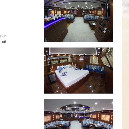
овне
угой