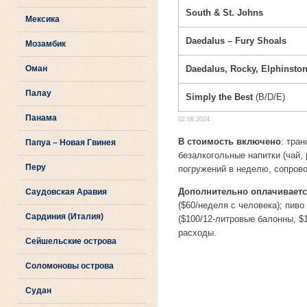
South & St. Johns
Мексика
Daedalus – Fury Shoals
Мозамбик
Оман
Daedalus, Rocky, Elphinsto
Палау
Simply the Best
(B/D/E)
Панама
02.08.2024
В стоимость включено
: тран
Папуа – Новая Гвинея
безалкогольные напитки (чай,
Перу
погружений в неделю, сопровож
Дополнительно оплачивает
Саудовская Аравия
($60/неделя с человека); пиво
Сардиния (Италия)
($100/12-литровые балонны, $
расходы.
Сейшельские острова
Соломоновы острова
Судан