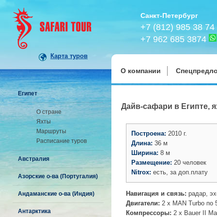
Санкт-Петербург
+7 (812) 985 38 74
+7 962 685 3874
Карта туров
О компании
Спецпредл
Египет
Дайв-сафари в Египте, я
О стране
Яхты
Маршруты
Построена:
2010 г.
Расписание туров
Длина:
36 м
Ширина:
8 м
Австралия
Размещение:
20 человек
Nitrox:
есть, за доп.плату
Азорские о-ва (Португалия)
Навигация и связь:
радар, эх
Андаманские о-ва (Индия)
Двигатели:
2 x MAN Turbo по 
Антарктика
Компрессоры:
2 x Bauer II M