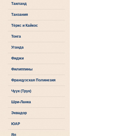
Таиланд
Танзания
Тёркс и Кайкос
Тонга
Уганда
Фиджи
Филиппины
Французская Полинезия
Чуук (Трук)
Шри-Ланка
Эквадор
ЮАР
Яп