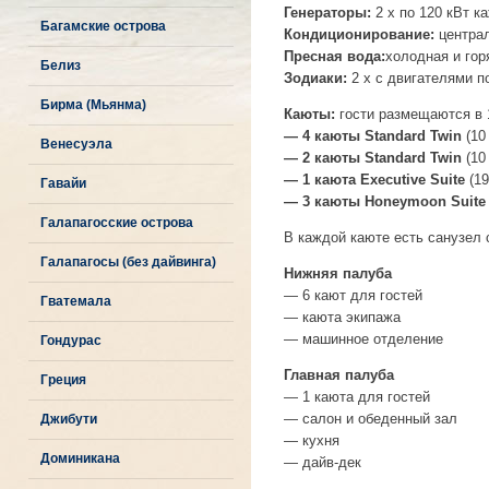
Генераторы:
2 x по 120 кВт 
Багамские острова
Кондиционирование:
централ
Пресная вода:
холодная и гор
Белиз
Зодиаки:
2 х с двигателями по
Бирма (Мьянма)
Каюты:
гости размещаются в 
— 4 каюты Standard Twin
(10
Венесуэла
— 2 каюты Standard Twin
(10
— 1 каюта Executive Suite
(19
Гавайи
— 3 каюты Honeymoon Suite
Галапагосские острова
В каждой каюте есть санузел 
Галапагосы (без дайвинга)
Нижняя палуба
— 6 кают для гостей
Гватемала
— каюта экипажа
— машинное отделение
Гондурас
Главная палуба
Греция
— 1 каюта для гостей
— салон и обеденный зал
Джибути
— кухня
Доминикана
— дайв-дек