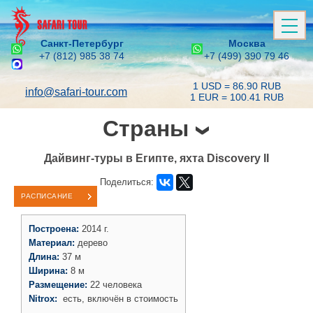
Санкт-Петербург
Москва
+7 (812) 985 38 74
+7 (499) 390 79 46
1 USD = 86.90 RUB
info@safari-tour.com
1 EUR = 100.41 RUB
Страны
Дайвинг-туры в Египте, яхта Discovery II
Поделиться:
РАСПИСАНИЕ
Построена:
2014 г.
Материал:
дерево
Длина:
37 м
Ширина:
8 м
Размещение:
22 человека
Nitrox:
есть, включён в стоимость