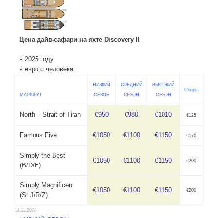
Цена дайв-сафари на яхте Discovery II
в 2025 году,
в евро с человека:
НИЗКИЙ
СРЕДНИЙ
ВЫСОКИЙ
Сборы
МАРШРУТ
СЕЗОН
СЕЗОН
СЕЗОН
North – Strait of Tiran
€950
€980
€1010
€125
Famous Five
€1050
€1100
€1150
€170
Simply the Best
€1050
€1100
€1150
€200
(B/D/E)
Simply Magnificent
€1050
€1100
€1150
€200
(St.J/R/Z)
14.11.2024