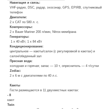
Навигация и связь:
VHF-радио, DSC, радар, эхосонар, GPS, EPIRB, спутниковый
телефон
Двигатели:
2 x CAT по 580 л. с.
Компрессоры:
2 x Bauer Mariner 200 л/мин, Nitrox-мембрана
Генераторы:
1 x 40 кВт, 1 х 84 кВт
Кондиционирование:
центральное — каюты/салон (с регулировкой в каютах) и
салон/обеденный зал
Пресная вода:
холодная и горячая; запас — 10 т, опреснитель — 4 т/сутки
Zodiac:
2 х 6 м с двигателями по 40 л.с.
Каюты
Гости размещаются в 11 двухместных каютах:
- 8
кают
Twin