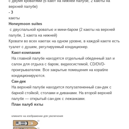
с двумя кроватями (6 кают на нижней палубе, 2 каюты на
верхней палубе)
- 3
каюты
Honeymoon suites
с двуспальной кроватью и мини-баром (2 каюты на верхней
палубе, 1 каюта на нижней)
Кровати во всех каютах на одном уровне, в каждой каюте есть
туалет с душем, регулируемый кондиционер.
Кают-компания
На главной палубе находятся отдельный обеденный зал и
салон для отдыха с баром, видеосистемой, CD/DVD-
проигрывателем. Все закрытые помещения на корабле
кондиционируются.
Сан-дек
На верхней палубе находится полузатененный сан-дек с
барной стойкой, столами и диванами. На второй верхней
палубе — открытый сан-дек с лежанками.
План палуб яхты
кликните на изображении для увеличения