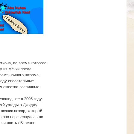
гиона, во время которого
у из Мекки после
время ночного шторма.
 воду спасательные
 множества различных
изошедшее в 2005 году.
из Хургады в Джидду
 возник пожар, который
о оно перевернулось во
няя часть обломков