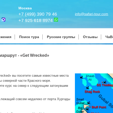
Москва
+7 (499) 390 79 46
info@safari-tour.com
+7 925 618 8974
ожения
Поиск тура
Русские группы
Отзывы
ЧаВ
маршрут - «Get Wrecked»
ecked» вы посетите самые известные места
 северной части Красного моря.
ите курс на север к следующим затонувшим
, лежащий совсем недалеко от порта Хургады