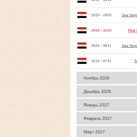
Sea Serp
22/10 – 29/10
Red S
24/10 – 31/10
Sea Serp
29/10 – 05/11
S
31/10 – 07/11
Ноябрь 2026
даты
яхты
Декабрь 2026
даты
яхты
Январь 2027
даты
яхты
Февраль 2027
даты
яхты
Март 2027