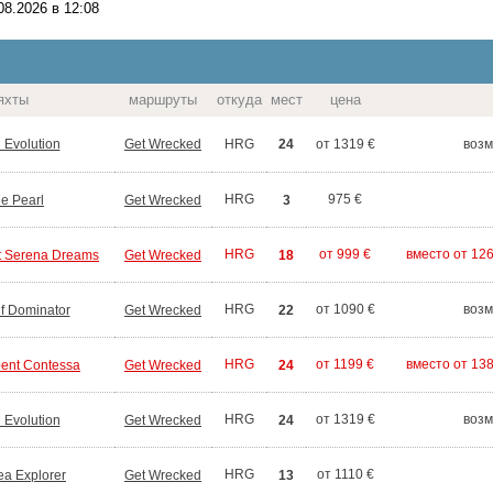
08.2026 в 12:08
яхты
маршруты
откуда
мест
цена
 Evolution
Get Wrecked
24
HRG
от 1319 €
возм
HRG
975 €
ue Pearl
Get Wrecked
3
HRG
от 999 €
вместо от 12
t Serena Dreams
Get Wrecked
18
HRG
от 1090 €
возм
f Dominator
Get Wrecked
22
HRG
от 1199 €
вместо от 13
ent Contessa
Get Wrecked
24
HRG
от 1319 €
возм
 Evolution
Get Wrecked
24
HRG
от 1110 €
a Explorer
Get Wrecked
13