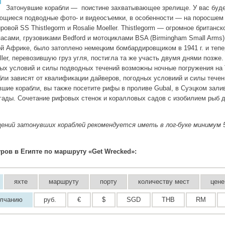
Затонувшие корабли — поистине захватывающее зрелище. У вас буде
щиеся подводные фото- и видеосъемки, в особенности — на поросшем к
овой SS Thistlegorm и Rosalie Moeller. Thistlegorm — огромное британск
асами, грузовиками Bedford и мотоциклами BSA (Birmingham Small Arms
ой Африке, было затоплено немецким бомбардировщиком в 1941 г. и тепе
eller, перевозившую груз угля, постигла та же участь двумя днями позже.
ых условий и силы подводных течений возможны ночные погружения на T
бли зависят от квалификации дайверов, погодных условиий и силы течен
шие корабли, вы также посетите рифы в проливе Gubal, в Суэцком залив
гады. Сочетание рифовых стенок и коралловых садов с изобилием рыб 
щений затонувших кораблей рекомендуется иметь в лог-буке минимум 
ров в Египте по маршруту «Get Wrecked»:
яхте
маршруту
порту
количеству мест
цене
олчанию
руб.
€
$
SGD
THB
RM