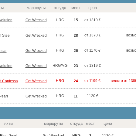
ты
маршруты
откуда
мест
цена
volution
Get Wrecked
15
HRG
от 1319 €
HRG
от 1370 €
возм
f Steel
Get Wrecked
28
HRG
от 1170 €
возм
istar
Get Wrecked
26
HRG/MG
от 1319 €
volution
Get Wrecked
23
HRG
от 1199 €
вместо от 138
t Contessa
Get Wrecked
24
HRG
1120 €
Pearl
Get Wrecked
11
яхты
маршруты
откуда
мест
цена
Blue Pearl
Get Wrecked
2
HRG
1120 €