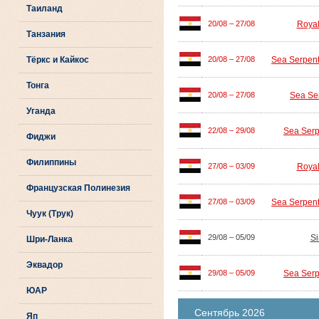
Таиланд
Royal
20/08 – 27/08
Танзания
Тёркс и Кайкос
Sea Serpen
20/08 – 27/08
Тонга
Sea Se
20/08 – 27/08
Уганда
Sea Serp
22/08 – 29/08
Фиджи
Филиппины
Royal
27/08 – 03/09
Французская Полинезия
Sea Serpen
27/08 – 03/09
Чуук (Трук)
Si
29/08 – 05/09
Шри-Ланка
Эквадор
Sea Serp
29/08 – 05/09
ЮАР
Сентябрь 2026
Яп