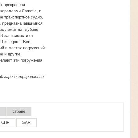
т прекрасная
ораллами Carnatic, и
ое транспортное судно,
), предназначавшимися
рь лежит на глубине
 В зависимости от
histlegorm. Все
ий в местах погружений.
е и другие,
делают эти погружения
50 зарегистрированных
стране
CHF
SAR