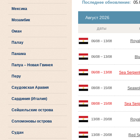
Последнее обновление:
05.
Мексика
Август 2026
Мозамбик
даты
Оман
Royal
06/08 – 13/08
Палау
Панама
Bl
06/08 – 13/08
Папуа – Новая Гвинея
Sea Serpen
06/08 – 13/08
Перу
Саудовская Аравия
Seawol
08/08 – 15/08
Сардиния (Италия)
Sea Serp
08/08 – 15/08
Сейшельские острова
Royal
13/08 – 20/08
Соломоновы острова
Судан
Red Se
13/08 – 20/08