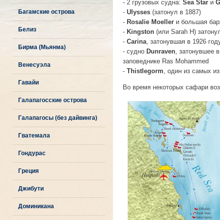
- 2 грузовых судна:
Sea Star
и
G
Багамские острова
-
Ulysses
(затонул в 1887)
-
Rosalie Moeller
и большая бар
Белиз
-
Kingston
(или Sarah H) затону
-
Carina
, затонувшая в 1926 году
Бирма (Мьянма)
- судно
Dunraven
, затонувшее 
заповеднике Ras Mohammed
Венесуэла
-
Thistlegorm
, один из самых и
Гавайи
Во время некоторых сафари во
Галапагосские острова
Галапагосы (без дайвинга)
Гватемала
Гондурас
Греция
Джибути
Доминикана