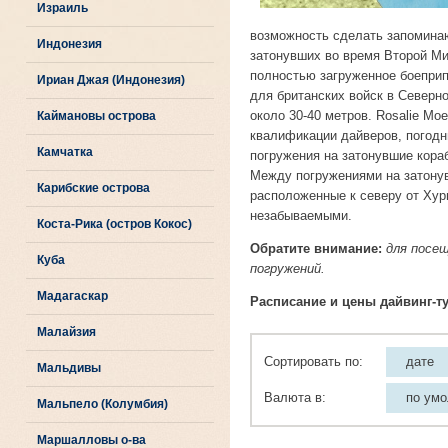
Израиль
возможность сделать запоминаю
Индонезия
затонувших во время Второй Мир
полностью загруженное боеприп
Ириан Джая (Индонезия)
для британских войск в Северн
около 30-40 метров. Rosalie Mo
Каймановы острова
квалификации дайверов, погодн
Камчатка
погружения на затонувшие кора
Между погружениями на затонув
Карибские острова
расположенные к северу от Хур
незабываемыми.
Коста-Рика (остров Кокос)
Обратите внимание:
для посе
Куба
погружений.
Мадагаскар
Расписание и цены дайвинг-ту
Малайзия
Сортировать по:
дате
Мальдивы
Валюта в:
по ум
Мальпело (Колумбия)
Маршалловы о-ва