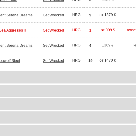
HRG
от 1379 €
ent Serena Dreams
Get Wrecked
9
HRG
от 999 $
вмест
ea Aggressor II
Get Wrecked
1
HRG
1369 €
к
ent Serena Dreams
Get Wrecked
4
HRG
от 1470 €
eawolf Steel
Get Wrecked
19
маршруты
откуда
мест
цена
маршруты
откуда
мест
цена
маршруты
откуда
мест
цена
маршруты
откуда
мест
цена