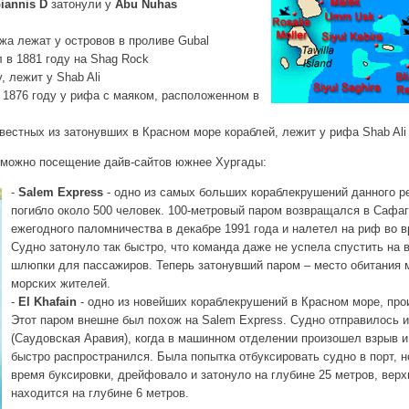
iannis D
затонули у
Abu Nuhas
жа лежат у островов в проливе Gubal
л в 1881 году на Shag Rock
, лежит у Shab Ali
в 1876 году у рифа с маяком, расположенном в
звестных из затонувших в Красном море кораблей, лежит у рифа Shab Ali
зможно посещение дайв-сайтов южнее Хургады:
-
Salem Express
-
одно из самых больших кораблекрушений данного ре
погибло около 500 человек. 100-метровый паром возвращался в Сафаг
ежегодного паломничества в декабре 1991 года и налетел на риф во 
Судно затонуло так быстро, что команда даже не успела спустить на
шлюпки для пассажиров. Теперь затонувший паром – место обитания
морских жителей.
-
El Khafain
- одно из новейших кораблекрушений в Красном море, про
Этот паром внешне был похож на Salem Express. Судно отправилось 
(Саудовская Аравия), когда в машинном отделении произошел взрыв и
быстро распространился. Была попытка отбуксировать судно в порт, н
время буксировки, дрейфовало и затонуло на глубине 25 метров, верх
находится на глубине 6 метров.