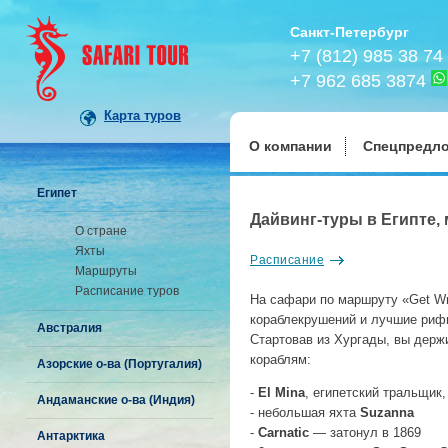
Санкт-Петербург
+7 (812) 985 38 74
+7 962 685 3874
Карта туров
О компании
Спецпредл
Египет
Дайвинг-туры в Египте, 
О стране
Яхты
Расписание
Маршруты
Расписание туров
На сафари по маршруту «Get Wr
кораблекрушений и лучшие рифы
Австралия
Стартовав из Хургады, вы держ
кораблям:
Азорские о-ва (Португалия)
-
El Mina
, египетский тральщик
Андаманские о-ва (Индия)
- небольшая яхта
Suzanna
-
Carnatic
— затонул в 1869
Антарктика