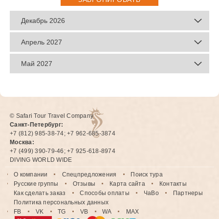
Декабрь 2026
Апрель 2027
Май 2027
© Safari Tour Travel Company
Санкт-Петербург:
+7 (812) 985-38-74; +7 962-685-3874
Москва:
+7 (499) 390-79-46; +7 925-618-8974
DIVING WORLD WIDE
О компании
Спецпредложения
Поиск тура
Русские группы
Отзывы
Карта сайта
Контакты
Как сделать заказ
Способы оплаты
ЧаВо
Партнеры
Политика персональных данных
FB
VK
TG
VB
WA
MAX