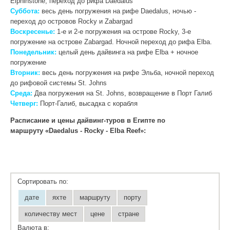
Elphinstone, переход до рифа Daedalus
Суббота:
весь день погружения на рифе Daedalus, ночью -
переход до островов Rocky и Zabargad
Воскресенье:
1-е и 2-е погружения на острове Rocky, 3-е
погружение на острове Zabargad. Ночной переход до рифа Elba.
Понедельник:
целый день дайвинга на рифе Elba + ночное
погружение
Вторник:
весь день погружения на рифе Эльба, ночной переход
до
рифовой системы St. Johns
Среда:
Два погружения на St. Johns, возвращение в Порт Галиб
Четверг:
Порт-Галиб, высадка с корабля
Расписание и цены дайвинг-туров в Египте по
маршруту «Daedalus - Rocky - Elba Reef»:
Сортировать по:
дате
яхте
маршруту
порту
количеству мест
цене
стране
Валюта в: