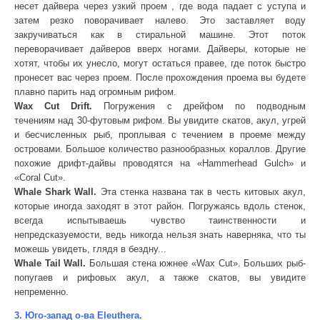
несет дайвера через узкий проем , где вода падает с уступа и
затем резко поворачивает налево. Это заставляет воду
закручиваться как в стиральной машине. Этот поток
переворачивает дайверов вверх ногами. Дайверы, которые не
хотят, чтобы их унесло, могут остаться правее, где поток быстро
пронесет вас через проем. После прохождения проема вы будете
плавно парить над огромным рифом.
Wax Cut Drift.
Погружения с
дрейфом по
подводным
течениям
над 30-футовым рифом. Вы увидите скатов, акул, угрей
и бесчисленных рыб, проплывая с течением в проеме между
островами. Большое количество разнообразных кораллов. Другие
похожие дрифт-дайвы проводятся на «Hammerhead Gulch» и
«Coral Cut».
Whale Shark Wall.
Эта стенка названа так в честь китовых акул,
которые иногда заходят в этот район. Погружаясь вдоль стенок,
всегда испытываешь чувство таинственности и
непредсказуемости, ведь никогда нельзя знать наверняка, что ты
можешь увидеть, глядя в бездну...
Whale Tail Wall.
Большая стена южнее «Wax Cut». Больших рыб-
попугаев и рифовых акул, а также скатов, вы увидите
непременно.
3. Юго-запад о-ва Eleuthera.