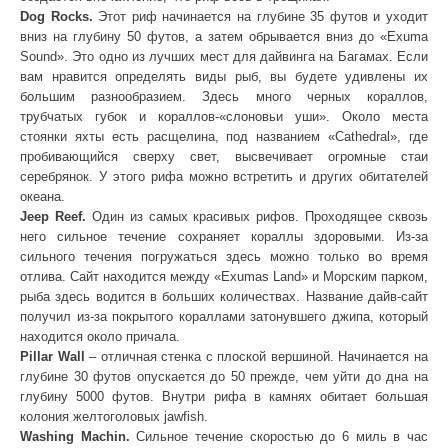
Dog Rocks.
Этот риф начинается на глубине 35 футов и уходит
вниз на глубину 50 футов, а затем обрывается вниз до «Exuma
Sound». Это одно из лучших мест для дайвинга на Багамах. Если
вам нравится определять виды рыб, вы будете удивлены их
большим разнообразием. Здесь много черных кораллов,
трубчатых губок и кораллов-«слоновьи уши». Около места
стоянки яхты есть расщелина, под названием «Cathedral», где
пробивающийся сверху свет, высвечивает огромные стаи
серебрянок. У этого рифа можно встретить и других обитателей
океана.
Jeep Reef.
Один из самых красивых рифов. Проходящее сквозь
него сильное течение сохраняет кораллы здоровыми. Из-за
сильного течения погружаться здесь можно только во время
отлива. Сайт находится между «Exumas Land» и Морским парком,
рыба здесь водится в больших количествах. Название дайв-сайт
получил из-за покрытого кораллами затонувшего джипа, который
находится около причала.
Pillar Wall
– отличная стенка с плоской вершиной. Начинается на
глубине 30 футов опускается до 50 прежде, чем уйти до дна на
глубину 5000 футов. Внутри рифа в камнях обитает большая
колония желтоголовых jawfish.
Washing Machin.
Сильное течение скоростью до 6 миль в час