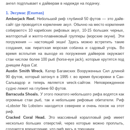
ангел подплывает к дайверам в надежде на подачку.
1. Эксумас (Exumas)
Amberjack Reef.
Небольшой риф глубиной 50 футов — это дайв-
сайт где проводится кормление акул. Обычно на место кормления
собираютсч 10 карибских рифовых акул, 10-15 больших черных,
желторотый и желто-плавниковый групперы (морские окуни). Эти
погружения — настоящий экшн! Здесь можно встретить такие
создания, как пиратская морская собачка и садовый угорь. Во
время всплытия на выходе из погружения дайверов окружают
стаи числом более 100 рыб (horse-eye jack), которые крутятся под
днищем Aqua Cat.
Austin Smith Wreck.
Катер Багамских Вооруженных Сил длиной
90 футов, который затонул в 1995 г. во время буксировки в Сан-
Сальвадор и теперь является wreck-сайтом. Неповрежденное
судно лежит на глубине 60 футов.
Barracuda Shoals.
У этого покатого небольшого рифа водятся как
огромные стаи рыб, так и небольшие рифовые обитатели. Риф
«Lobster No Lobster» находится севернее и очень похож на этот
риф.
Cracked Coral Head.
Это массивный коралловый риф имеет
несколько больших отверстий, через которые можно проплыть,
создается впечатление, что риф весь в трещинах.