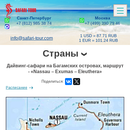
Санкт-Петербург
Москва
+7 (812) 985 38 74
+7 (499) 390 79 46
1 USD = 87.71 RUB
info@safari-tour.com
1 EUR = 101.24 RUB
Страны
Дайвинг-сафари на Багамских островах, маршрут
- «Nassau – Exumas – Eleuthera»
Поделиться:
Расписание