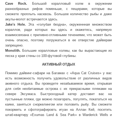
Cave Rock.
Большой коралловый холм в окружении
разнообразных рифов поменьше, с пещерами, которые вы
сможете проплыть насквозь. Большое количество рыбы и даже
акулы-молот встречаются здесь.
Jake's Hole.
Эта «голубая бездна», окруженнная множеством
кораллов, ради которых вы здесь и окажетесь, напрямую
взаимосвязана с приливно-отливными течениями, что может быть
очень опасно, поэтому погружаться в ее отверстие дайверам
запрещено.
Monolith.
Большие коралловые холмы, как бы вырастающие из
песка у края стены со 100-футовой глубины.
АКТИВНЫЙ ОТДЫХ
Помимо дайвинг-сафари на Багамах с «Aqua Cat Cruises» у вас
есть возможность получить удовольствие от различных видов
акивного отдыха. Вы проведете незабываемое время, открывая
для себя необитаемые острова с их прекрасными пляжами на
севере Эксумаса. Быстроходный катер доставит вас на
пустынные пляжи, где можно позагорать, погулять, покататься на
каяке, заняться сноркелингом или половить рыбу. Вы сможете
покормить и сфотографировть игуан на Аллан Кей, посетить
штаб-квартиру «Exumas Land & Sea Park» в Warderick Wells и