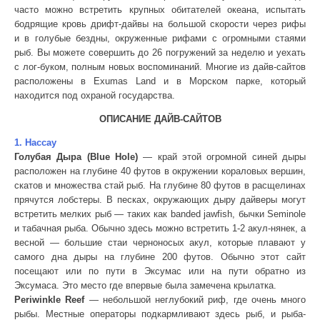
часто можно встретить крупных обитателей океана, испытать
бодрящие кровь дрифт-дайвы на большой скорости через рифы
и в голубые бездны, окруженные рифами с огромными стаями
рыб. Вы можете совершить до 26 погружений за неделю и уехать
с лог-буком, полным новых воспоминаний. Многие из дайв-сайтов
расположены в Exumas Land и в Морском парке, который
находится под охраной государства.
ОПИСАНИЕ ДАЙВ-САЙТОВ
1. Нассау
Голубая Дыра (Blue Hole)
— край этой огромной синей дыры
расположен на глубине 40 футов в окружении кораловых вершин,
скатов и множества стай рыб. На глубине 80 футов в расщелинах
прячутся лобстеры. В песках, окружающих дыру дайверы могут
встретить мелких рыб — таких как banded jawfish, бычки Seminole
и табачная рыба. Обычно здесь можно встретить 1-2 акул-нянек, а
весной — большие стаи черноносых акул, которые плавают у
самого дна дыры на глубине 200 футов. Обычно этот сайт
посещают или по пути в Эксумас или на пути обратно из
Эксумаса. Это место где впервые была замечена крылатка.
Periwinkle Reef
— небольшой неглубокий риф, где очень много
рыбы. Местные операторы подкармливают здесь рыб, и рыба-