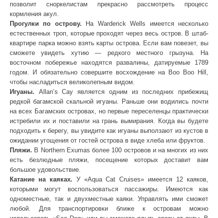
позволит сноркелистам прекрасно рассмотреть процесс
кормления акул.
Прогулки по острову.
На Warderick Wells имеется несколько
естественных троп, которые проходят через весь остров. В штаб-
квартире парка можно взять карты острова. Если вам повезет, вы
сможете увидеть хутию — редкого местного грызуна. На
восточном побережье находятся развалины, датируемые 1789
годом. И обязательно совершите восхождение на Boo Boo Hill,
чтобы насладиться великолепным видом.
Игуаны.
Allan’s Cay является одним из последних прибежищ
редкой багамской скальной игуаны. Раньше они водились почти
на всех Багамских островах, но первые переселенцы практически
истребили их и поставили на грань вымирания. Когда вы будете
подходить к берегу, вы увидите как игуаны выползают из кустов в
ожидании угощения от гостей острова в виде хлеба или фруктов.
Пляжи.
В Northern Exumas более 100 островов и на многих из них
есть безлюдные пляжи, посещение которых доставит вам
большое удовольствие.
Катание на каяках.
У «Aqua Cat Cruises» имеется 12 каяков,
которыми могут воспользоваться пассажиры. Имеются как
одноместные, так и двухместные каяки. Управлять ими сможет
любой. Для транспортировки ближе к островам можно