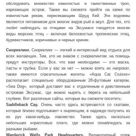
обследовать множество извилистых и таинственных троп,
изрезающих остров. Также вы сможете пройти на каяке по
извилистым рекам, пересекающим Шруд Кей. Эти водоемы
являются питомником для многих видов рыб и акул. Для тех, кто
любит наблюдать за птицами: на Эксумасе гнездятся многие
виды морских птиц – включая белохвостых тропических птиц,
буревестников, коричневых и черных крачек.
Сноркелинг.
Сноркелинг — легкий и интересный вид отдыха для
всех желающих. Тем, кто не знаком с сноркелингом, на помощь
придут инструкторы. Все, что вам необходимо — это маска,
ласты и трубка. Если у вас их нет — можно взять их напрокат,
также имеются спасательные жилеты. «Aqua Cat Cruises»
располагает специально оборудованным 28-футовым катером,
«Sea Dog», который доставит вас к отдаленным и девственным
островам Эксумас, где можно нырять с берега на небольшой
глубине. Вот различные сайты, которые вы сможете посетить:
Saddleback Cay.
Очень часто здесь встречаются со скатами,
которые близко подплывают к ныряющим, в надежде получить из
их рук какое-нибудь лакомство. Также здесь несколько
небольших коралловых плато, где можно понаблюдать за
разными рыбами.
Warderick Wells Park Headquarters.
Великолепный пляж