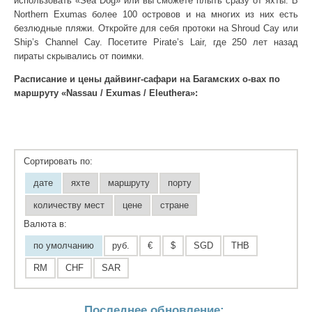
использовать «Sea Dog» или вы сможете плыть сразу от яхты. В
Northern Exumas более 100 островов и на многих из них есть
безлюдные пляжи. Откройте для себя протоки на Shroud Cay или
Ship’s Channel Cay. Посетите Pirate’s Lair, где 250 лет назад
пираты скрывались от поимки.
Расписание и цены дайвинг-сафари на Багамских о-вах по
маршруту «Nassau / Exumas / Eleuthera»:
Сортировать по:
дате
яхте
маршруту
порту
количеству мест
цене
стране
Валюта в:
по умолчанию
руб.
€
$
SGD
THB
RM
CHF
SAR
Последнее обновление: