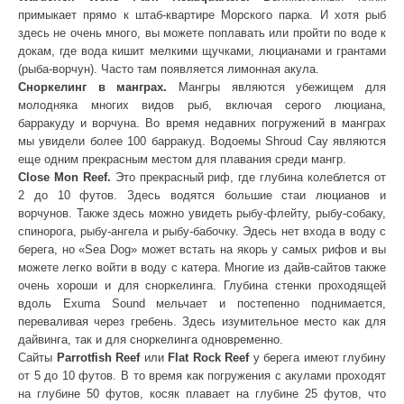
примыкает прямо к штаб-квартире Морского парка. И хотя рыб
здесь не очень много, вы можете поплавать или пройти по воде к
докам, где вода кишит мелкими щучками, люцианами и грантами
(рыба-ворчун). Часто там появляется лимонная акула.
Сноркелинг в манграх.
Мангры являются убежищем для
молодняка многих видов рыб, включая серого люциана,
барракуду и ворчуна. Во время недавних погружений в манграх
мы увидели более 100 барракуд. Водоемы Shroud Cay являются
еще одним прекрасным местом для плавания среди мангр.
Close Mon Reef.
Это прекрасный риф, где глубина колеблется от
2 до 10 футов. Здесь водятся большие стаи люцианов и
ворчунов. Также здесь можно увидеть рыбу-флейту, рыбу-собаку,
спинорога, рыбу-ангела и рыбу-бабочку. Эдесь нет входа в воду с
берега, но «Sea Dog» может встать на якорь у самых рифов и вы
можете легко войти в воду с катера. Многие из дайв-сайтов также
очень хороши и для сноркелинга. Глубина cтенки проходящей
вдоль Exuma Sound мельчает и постепенно поднимается,
переваливая через гребень. Здесь изумительное место как для
дайвинга, так и для сноркелинга одновременно.
Сайты
Parrotfish Reef
или
Flat Rock Reef
у берега имеют глубину
от 5 до 10 футов. В то время как погружения с акулами проходят
на глубине 50 футов, косяк плавает на глубине 25 футов, что