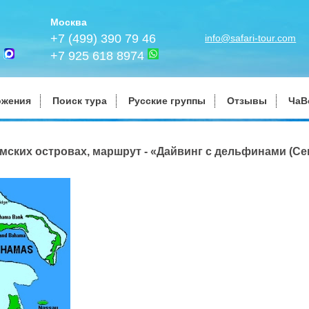
Москва
+7 (499) 390 79 46
info@safari-tour.com
+7 925 618 8974
ожения
Поиск тура
Русские группы
Отзывы
ЧаВ
мских островах, маршрут - «Дайвинг с дельфинами (Се