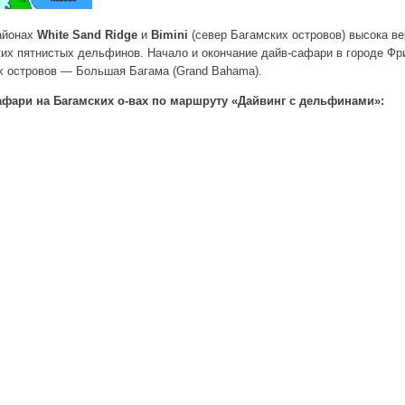
районах
White Sand Ridge
и
Bimini
(север Багамских островов) высока ве
их пятнистых дельфинов. Начало и окончание дайв-сафари в городе Фрип
х островов — Большая Багама (Grand Bahama).
афари на Багамских о-вах по маршруту «Дайвинг с дельфинами»: