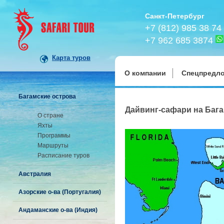
Санкт-Петербург
+7 (812) 985 38 74
+7 962 685 3874
Карта туров
О компании
Спецпредл
Багамские острова
Дайвинг-сафари на Бага
О стране
Яхты
Программы
Маршруты
Расписание туров
Австралия
Азорские о-ва (Португалия)
Андаманские о-ва (Индия)