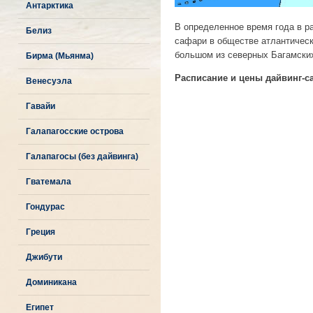
Антарктика
В определенное время года в 
Белиз
сафари в обществе атлантическ
большом из северных Багамски
Бирма (Мьянма)
Расписание и цены дайвинг-с
Венесуэла
Гавайи
Галапагосские острова
Галапагосы (без дайвинга)
Гватемала
Гондурас
Греция
Джибути
Доминикана
Египет