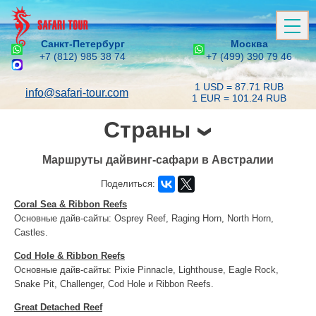
Санкт-Петербург
Москва
+7 (812) 985 38 74
+7 (499) 390 79 46
1 USD = 87.71 RUB
info@safari-tour.com
1 EUR = 101.24 RUB
Страны
Маршруты дайвинг-сафари в Австралии
Поделиться:
Coral Sea & Ribbon Reefs
Основные дайв-сайты: Osprey Reef, Raging Horn, North Horn,
Castles.
Cod Hole & Ribbon Reefs
Основные дайв-сайты: Pixie Pinnacle, Lighthouse, Eagle Rock,
Snake Pit, Challenger, Cod Hole и Ribbon Reefs.
Great Detached Reef