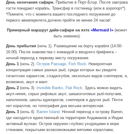
День окончания сафари.
Прибытие в Порт-Блэр. После завтрака
гости покидают корабль. Трансфер в гостиницу (или в аэропорт*).
*Помните, что с момента вашего последнего погружения до
первого авиаперелета должно пройти не менее 24 часов!
Примерный маршрут дайв-сафари на яхте
«Mermaid I»
(может
быть изменен):
День прибытия
(ночь 1).
Размещение на борту корабля (14:00-
16:00). После знакомства с командой и вводного брифинга –
ночной переход к первому месту погружения.
День 1
(ночь 2).
Остров Passage, Fish Rock.
Невероятная
концентрация самых разных рыб, среди которых вы увидите
гигантских карангсов, сладкогубов, несколько видов снепперов, и,
возможно, акул и мант.
День 2
(ночь 3).
Invisible Banks, Flat Rock.
Здесь можно видеть
акул-нянек, серых рифовых акул, шишкоголовых рыб-попугаев,
наполеонов, школы единорогов, снепперов и других рыб. Почти
нет кораллов, но топография дна весьма интересная.
День 3
(ночь 4).
Barren Island.
Ночной переход к острову Barren,
где находится единственный на территории Андаманов и Индии
активный вулкан. Остров окружен глубоко уходящими в море
стенками, покрытыми всевозможными мягкими кораллами,