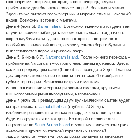
горгонариями, веерами, которые, в свою очередь, служат
прибежищем для большого количества рыб, больших и малых.
Здесь также обитают голожаберники и морские слизни – около 49
видов! Возможны встречи с мантами.
День 4
(ночь 5).
Barren Island.
Возможно, именно в этот день вам
случится воочию наблюдать извержение вулкана, когда из его
жерла клубами валит дым и во все стороны с ветром летит
особый вулканический пепел, а море у самого берега бурлит и
выплескивается паром и брызгами вверх!
День 5, 6
(ночь 6,7).
Narcondam Island.
После ночного перехода –
прибытие на Narcondam – остров с неактивным вулканом. Здесь,
как и на предыдущем сайте (Barren), вы проведете 2 дня. Главной
достопримечательностью являются гигантские бочкообразные
губки и горгонарии. Возможны встречи с мантами,
белоплавниковыми и серыми рифовыми акулами, крупными
шишкоголовыми рыбами-попугаями, наполеонами.
День 7
(ночь 8). Предыдущим двум вулканическим сайтам будет
контрастировать
Campbell Shoal
(глубины 20-25 м) с
изобилием разноцветных мягких и твердых кораллов, где вы
будете погружаться в этот день. Во второй половине дня --
погружение на
South Button Island
с большим количеством ярких
анемонов и других обитателей коралловых зарослей.
День 8
(ночь 9). Утром те, кто не имеет назавтра авиаперелет,