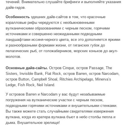
течений. Внимательно слушайте брифинги и выполняйте указания
дайв-гидов.
Особенность
здешних дайв-сайтов в том, что красочные
коралловые рифы чередуются с необыкновенными
вулканическими образованиями с черным песком, горячими
источниками и совершенно неожиданными подводными
ландшафтами иссиня-черного цвета, все это дополняется яркими
и разнообразными формами жизни, от гиганских губок до
пелагических рыб, от голожаберников, морских коньков до акул-
молотов.
Основные дайв-сайты.
Остров Cinque, остров Passage, The
Sisters, Invisible Bank, Flat Rock, остров Barren, остров Narcodam,
остров Button, Campbell Shoal, Ritchies Archipelago, Minerva’s
Ledge, Fish Rock, Neil Island.
У островов Barren и Narcodam у вас будут незабываемые
погружения на вулканические участки с черным песком,
подводными горячими источниками и внушительными стенками.
Вы также можете стать случайными свидетелями извержения
вулкана, когда из кратера вулкана бъют в небо столбы пепла и
дыма. Внушительное зрелище!