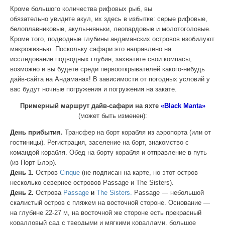
Кроме большого количества рифовых рыб, вы
обязательно увидите акул, их здесь в избытке: серые рифовые,
белоплавниковые, акулы-няньки, леопардовые и молотоголовые.
Кроме того, подводные глубины андаманских островов изобилуют
макрожизнью. Поскольку сафари это направлено на
исследование подводных глубин, захватите свои компасы,
возможно и вы будете среди первооткрывателей какого-нибудь
дайв-сайта на Андаманах! В зависимости от погодных условий у
вас будут ночные погружения и погружения на закате.
Примерный маршрут дайв-сафари на яхте
«Black Manta»
(может быть изменен):
День прибытия.
Трансфер на борт корабля из аэропорта (или от
гостиницы). Регистрация, заселение на борт, знакомство с
командой корабля. Обед на борту корабля и отправление в путь
(из Порт-Блэр).
День 1.
Остров
Сinque
(не подписан на карте, но этот остров
несколько севернее островов Passage и The Sisters).
День 2.
Острова
Passage
и
The Sisters.
Passage — небольшой
скалистый остров с пляжем на восточной стороне. Основание —
на глубине 22-27 м, на восточной же стороне есть прекрасный
коралловый сад с твердыми и мягкими кораллами, большое