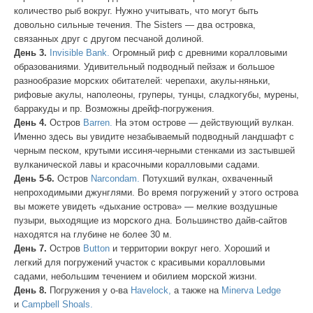
количество рыб вокруг. Нужно учитывать, что могут быть
довольно сильные течения. The Sisters — два островка,
связанных друг с другом песчаной долиной.
День 3.
Invisible Bank.
Огромный риф с древними коралловыми
образованиями. Удивительный подводный пейзаж и большое
разнообразие морских обитателей: черепахи, акулы-няньки,
рифовые акулы, наполеоны, груперы, тунцы, сладкогубы, мурены,
барракуды и пр. Возможны дрейф-погружения.
День 4.
Остров
Barren.
На этом острове — действующий вулкан.
Именно здесь вы увидите незабываемый подводный ландшафт с
черным песком, крутыми иссиня-черными стенками из застывшей
вулканической лавы и красочными коралловыми садами.
День 5-6.
Остров
Narcondam.
Потухший вулкан, охваченный
непроходимыми джунглями. Во время погружений у этого острова
вы можете увидеть «дыхание острова» — мелкие воздушные
пузыри, выходящие из морского дна. Большинство дайв-сайтов
находятся на глубине не более 30 м.
День 7.
Остров
Button
и территории вокруг него. Хороший и
легкий для погружений участок с красивыми коралловыми
садами, небольшим течением и обилием морской жизни.
День 8.
Погружения у о-ва
Havelock,
а также на
Minerva Ledge
и
Campbell Shoals.