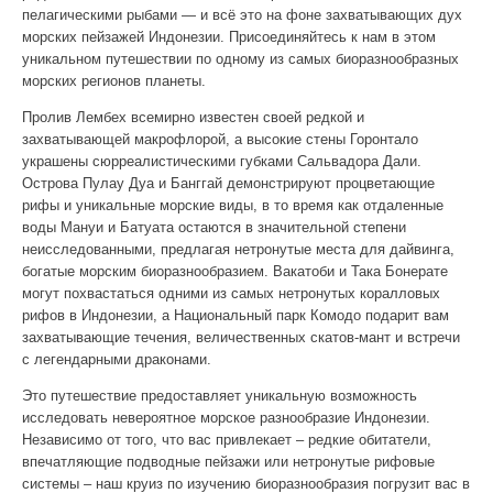
пелагическими рыбами — и всё это на фоне захватывающих дух
морских пейзажей Индонезии. Присоединяйтесь к нам в этом
уникальном путешествии по одному из самых биоразнообразных
морских регионов планеты.
Пролив Лембех всемирно известен своей редкой и
захватывающей макрофлорой, а высокие стены Горонтало
украшены сюрреалистическими губками Сальвадора Дали.
Острова Пулау Дуа и Банггай демонстрируют процветающие
рифы и уникальные морские виды, в то время как отдаленные
воды Мануи и Батуата остаются в значительной степени
неисследованными, предлагая нетронутые места для дайвинга,
богатые морским биоразнообразием. Вакатоби и Така Бонерате
могут похвастаться одними из самых нетронутых коралловых
рифов в Индонезии, а Национальный парк Комодо подарит вам
захватывающие течения, величественных скатов-мант и встречи
с легендарными драконами.
Это путешествие предоставляет уникальную возможность
исследовать невероятное морское разнообразие Индонезии.
Независимо от того, что вас привлекает – редкие обитатели,
впечатляющие подводные пейзажи или нетронутые рифовые
системы – наш круиз по изучению биоразнообразия погрузит вас в