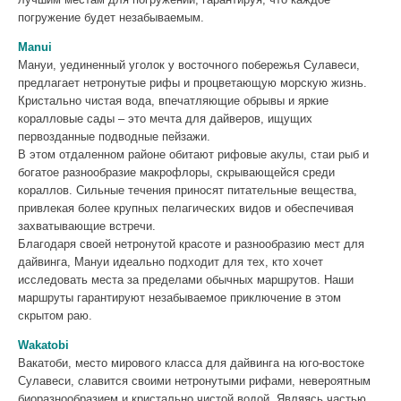
погружение будет незабываемым.
Manui
Мануи, уединенный уголок у восточного побережья Сулавеси,
предлагает нетронутые рифы и процветающую морскую жизнь.
Кристально чистая вода, впечатляющие обрывы и яркие
коралловые сады – это мечта для дайверов, ищущих
первозданные подводные пейзажи.
В этом отдаленном районе обитают рифовые акулы, стаи рыб и
богатое разнообразие макрофлоры, скрывающейся среди
кораллов. Сильные течения приносят питательные вещества,
привлекая более крупных пелагических видов и обеспечивая
захватывающие встречи.
Благодаря своей нетронутой красоте и разнообразию мест для
дайвинга, Мануи идеально подходит для тех, кто хочет
исследовать места за пределами обычных маршрутов. Наши
маршруты гарантируют незабываемое приключение в этом
скрытом раю.
Wakatobi
Вакатоби, место мирового класса для дайвинга на юго-востоке
Сулавеси, славится своими нетронутыми рифами, невероятным
биоразнообразием и кристально чистой водой. Являясь частью