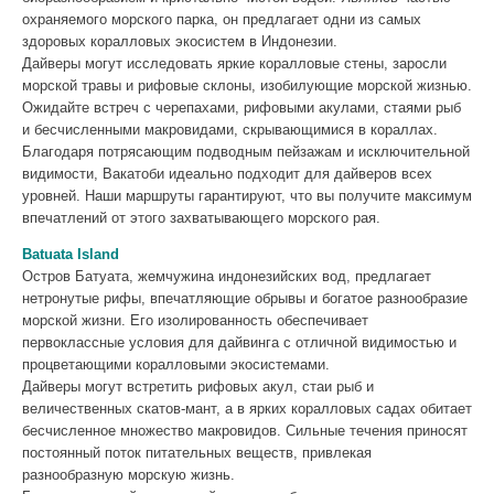
охраняемого морского парка, он предлагает одни из самых
здоровых коралловых экосистем в Индонезии.
Дайверы могут исследовать яркие коралловые стены, заросли
морской травы и рифовые склоны, изобилующие морской жизнью.
Ожидайте встреч с черепахами, рифовыми акулами, стаями рыб
и бесчисленными макровидами, скрывающимися в кораллах.
Благодаря потрясающим подводным пейзажам и исключительной
видимости, Вакатоби идеально подходит для дайверов всех
уровней. Наши маршруты гарантируют, что вы получите максимум
впечатлений от этого захватывающего морского рая.
Batuata Island
Остров Батуата, жемчужина индонезийских вод, предлагает
нетронутые рифы, впечатляющие обрывы и богатое разнообразие
морской жизни. Его изолированность обеспечивает
первоклассные условия для дайвинга с отличной видимостью и
процветающими коралловыми экосистемами.
Дайверы могут встретить рифовых акул, стаи рыб и
величественных скатов-мант, а в ярких коралловых садах обитает
бесчисленное множество макровидов. Сильные течения приносят
постоянный поток питательных веществ, привлекая
разнообразную морскую жизнь.