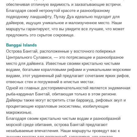
обеспечивая отличную видимость и захватывающие встречи.
Благодаря своей нетронутой красоте и разнообразному
подводному ландшафту, Пулау Дуа идеально подходит для
дайверов, ищущих уникальное и малоизученное место. Наши
маршруты гарантируют, что вы увидите все лучшее, что может
предложить это скрытое сокровище.
Banggai Islands
Острова Банггай, расположенные у восточного побережья
Центрального Сулавеси, — это потрясающее и разнообразное
место для дайвинга. Известные своими кристально чистыми
водами, богатыми коралловыми рифами и уникальными морскими
видами, этот уединенный рай предлагает сочетание ярких рифов,
отвесных стен и погружений в илистых местах.
Одной из главных достопримечательностей является эндемичная
рыба-кардинал Банггай, обитающая только в этом регионе.
Дайверы также могут встретить стаи барракуд, рифовых акул и
процветающие коралловые экосистемы, изобилующие
макрожизнью.
Благодаря своим кристально чистым водам и разнообразной
морской среде обитания, острова Банггай предлагают
незабываемые впечатления. Наши маршруты проведут вас к
лучшим местам для погружений, гарантируя, что каждое