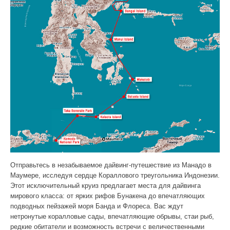
Отправьтесь в незабываемое дайвинг-путешествие из Манадо в
Маумере, исследуя сердце Кораллового треугольника Индонезии.
Этот исключительный круиз предлагает места для дайвинга
мирового класса: от ярких рифов Бунакена до впечатляющих
подводных пейзажей моря Банда и Флореса. Вас ждут
нетронутые коралловые сады, впечатляющие обрывы, стаи рыб,
редкие обитатели и возможность встречи с величественными