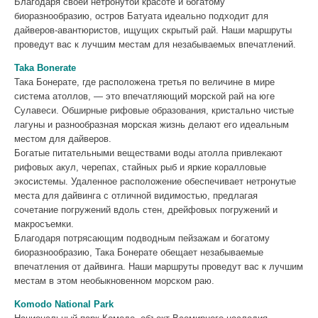
Благодаря своей нетронутой красоте и богатому
биоразнообразию, остров Батуата идеально подходит для
дайверов-авантюристов, ищущих скрытый рай. Наши маршруты
проведут вас к лучшим местам для незабываемых впечатлений.
Taka Bonerate
Така Бонерате, где расположена третья по величине в мире
система атоллов, — это впечатляющий морской рай на юге
Сулавеси. Обширные рифовые образования, кристально чистые
лагуны и разнообразная морская жизнь делают его идеальным
местом для дайверов.
Богатые питательными веществами воды атолла привлекают
рифовых акул, черепах, стайных рыб и яркие коралловые
экосистемы. Удаленное расположение обеспечивает нетронутые
места для дайвинга с отличной видимостью, предлагая
сочетание погружений вдоль стен, дрейфовых погружений и
макросъемки.
Благодаря потрясающим подводным пейзажам и богатому
биоразнообразию, Така Бонерате обещает незабываемые
впечатления от дайвинга. Наши маршруты проведут вас к лучшим
местам в этом необыкновенном морском раю.
Komodo National Park