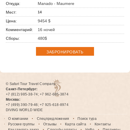
Manado - Maumere
14
9454 $
16 ночей
480$
ЗАБРОНИРОВАТЬ
© Safari Tour Travel Company
Санкт-Петербург:
+7 (812) 985-38-74; +7 962-685-3874
Москва:
+7 (499) 390-79-46; +7 925-618-8974
DIVING WORLD WIDE
О компании
Спецпредложения
Поиск тура
Русские группы
Отзывы
Карта сайта
Контакты
Как сделать заказ
Способы оплаты
ЧаВо
Партнеры