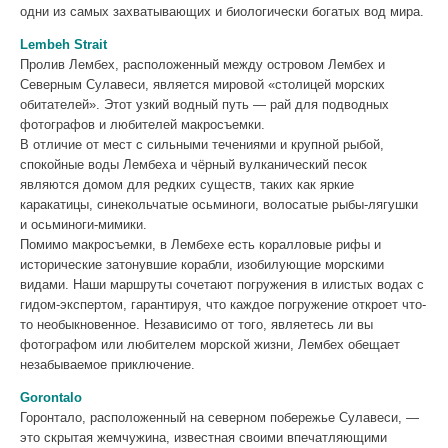
одни из самых захватывающих и биологически богатых вод мира.
Lembeh Strait
Пролив Лембех, расположенный между островом Лембех и
Северным Сулавеси, является мировой «столицей морских
обитателей». Этот узкий водный путь — рай для подводных
фотографов и любителей макросъемки.
В отличие от мест с сильными течениями и крупной рыбой,
спокойные воды Лембеха и чёрный вулканический песок
являются домом для редких существ, таких как яркие
каракатицы, синекольчатые осьминоги, волосатые рыбы-лягушки
и осьминоги-мимики.
Помимо макросъемки, в Лембехе есть коралловые рифы и
исторические затонувшие корабли, изобилующие морскими
видами. Наши маршруты сочетают погружения в илистых водах с
гидом-экспертом, гарантируя, что каждое погружение откроет что-
то необыкновенное. Независимо от того, являетесь ли вы
фотографом или любителем морской жизни, Лембех обещает
незабываемое приключение.
Gorontalo
Горонтало, расположенный на северном побережье Сулавеси, —
это скрытая жемчужина, известная своими впечатляющими