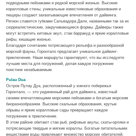
подводными пейзажами и редкой морской жизнью. Высокие
коралловые стены, уникальные известняковые образования и
пещеры создают захватывающие впечатления от дайвинга.
Регион славится губками Сальвадора Дали, названными так за их
сюрреалистические, закручивающиеся формы. Дайверы также
могут встретить китовых акул, стаи барракуд и яркие коралловые
рифы, кишащие жизнью.
Благодаря сочетанию потрясающего рельефа и разнообразной
морской фауны, Горонтало предлагает уникальное дайвинг-
приключение. Наши маршруты гарантируют, что вы исследуете
лучшие места для погружений, делая каждое погружение
поистине незабываемым.
Pulau Dua
Остров Пулау Дуа, расположенный у южного побережья
Горонтало, — это уединенный рай для дайвинга, известный
своими впечатляющими морскими пейзажами и богатым морским
биоразнообразием. Высокие скальные образования, крутые
обрывы и яркие коралловые сады превращают каждое
погружение в приключение.
В этом районе обитают стаи рыб, рифовые акулы, скаты-орляки и
потрясающие твердые и мягкие кораллы. Богатые питательными
веществами воды привлекают множество морских обитателей,