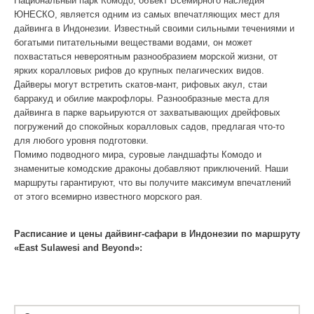
Национальный парк Комодо, объект Всемирного наследия
ЮНЕСКО, является одним из самых впечатляющих мест для
дайвинга в Индонезии. Известный своими сильными течениями и
богатыми питательными веществами водами, он может
похвастаться невероятным разнообразием морской жизни, от
ярких коралловых рифов до крупных пелагических видов.
Дайверы могут встретить скатов-мант, рифовых акул, стаи
барракуд и обилие макрофлоры. Разнообразные места для
дайвинга в парке варьируются от захватывающих дрейфовых
погружений до спокойных коралловых садов, предлагая что-то
для любого уровня подготовки.
Помимо подводного мира, суровые ландшафты Комодо и
знаменитые комодские драконы добавляют приключений. Наши
маршруты гарантируют, что вы получите максимум впечатлений
от этого всемирно известного морского рая.
Расписание и цены дайвинг-сафари в Индонезии по маршруту
«East Sulawesi and Beyond»: