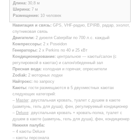
Длина:
30,8 м
Ширина:
7 м
Размещение:
10 человек
Навигация и связь:
GPS, VHF-радио, EPIRB, радар, эхолот,
спутниковая связь
Двигатели:
2 дизеля Сaterpillar по 700 л.с. каждый
Компрессоры:
2 x Poseidon
Генераторы:
2 x Perkins по 40 и 25 кВт
Кондиционирование:
центральное — каюты/салон (с
регулировкой в каютах) и салон/обеденный зал
Пресная вода:
холодная и горячая; опреснители
Zodiak:
2 моторных лодки
Найтрокс:
по запросу
Каюты:
гости размещаются в 5 двухместных каютах
следующих категорий:
–
Мaster
: двуспальная кровать, туалет с душем в каюте
(шампунь, гель для душа), фен, регулируемый кондиционер
–
Deluxe
: двуспальная кровать + кровать-полка, туалет с
душем в каюте (шампунь, гель для душа), фен, кондиционер
Нижняя палуба:
– 4 каюты Deluxe
– каюты персонала