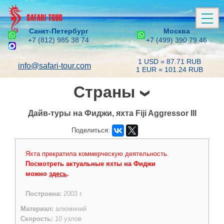
Санкт-Петербург
Москва
+7 (812) 985 38 74
+7 (499) 390 79 46
1 USD = 87.71 RUB
info@safari-tour.com
1 EUR = 101.24 RUB
Страны
Дайв-туры на Фиджи, яхта Fiji Aggressor III
Поделиться:
Яхта прекратила коммерческую деятельность.
Посмотреть актуальные яхты на Фиджи
можно
здесь
.
Построена:
2003 г.
Материал:
алюминий
Скорость:
10 узлов